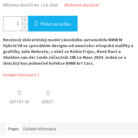
Můžeme doručit do:
12.8.2026
Možnosti doručení
Přidat do košíku
Resinový sběratelský model závodního automobilu BMW M
Hybrid V8 ve speciálním designu od americko-etiopská malířky a
grafičky Julie Mehretu, s nímž se Robin Frijns, René Rast a
Sheldon van der Linde zúčastnili 24h Le Mans 2024
. Jedná se o
dvacátý kus jedinečné kolekce BMW Art Cars.
Detailní informace
ZEPTAT SE
SDÍLET
Popis
Ostatní informace