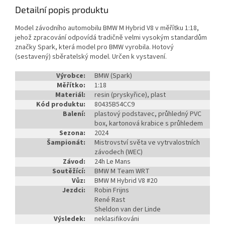
Detailní popis produktu
Model závodního automobilu BMW M Hybrid V8 v měřítku 1:18,
jehož zpracování odpovídá tradičně velmi vysokým standardům
značky Spark, která model pro BMW vyrobila. Hotový
(sestavený) sběratelský model. Určen k vystavení.
Výrobce:
BMW (Spark)
Měřítko:
1:18
Materiál:
resin (pryskyřice), plast
Kód produktu:
80435B54CC9
Balení:
plastový podstavec, průhledný PVC
box, kartonová krabice s průhledem
Sezona:
2024
Šampionát:
Mistrovství světa ve vytrvalostních
závodech (WEC)
Závod:
24h Le Mans
Soutěžící:
BMW M Team WRT
Vůz:
BMW M Hybrid V8 #20
Jezdci:
Robin Frijns
René Rast
Sheldon van der Linde
Výsledek:
neklasifikováni