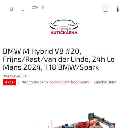
Přejít
NÁKUP
na
CZK
obsah
KOŠÍK
BMW M Hybrid V8 #20,
Frijns/Rast/van der Linde, 24h Le
Mans 2024, 1:18 BMW/Spark
80435B54CC9
Průměrné
Neohodnoceno
Podrobnosti hodnocení
Značka:
BMW
Akce
hodnocení
produktu
je
0,0
z
5
hvězdiček.