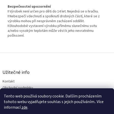
Bezpečnostní upozornění
!
Výrobek není určen pro děti do 14 let. Nejedná se o hračku.
!
Nebezpečí vdechnutí a spolknutí drobných částí, které se z
výrobku mohou při nesprávném zacházení oddělit.
!
Dlouhodobé vystavení výrobku přímému slunečnímu svitu
a/nebo vysokým teplotám může vést k jeho nevratnému
poškození.
Z
á
p
a
Užitečné info
t
Kontakt
í
Obchodní podmínky
Ochrana osobních údajů
Tento web používá soubory cookie. Dalším procházením
tohoto webu vyjadřujete souhlas s jejich používáním.. Více
informací
zde
.