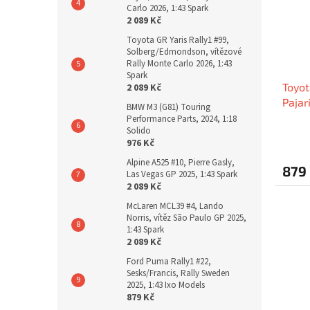
Carlo 2026, 1:43 Spark
2 089 Kč
Toyota GR Yaris Rally1 #99,
Solberg/Edmondson, vítězové
Rally Monte Carlo 2026, 1:43
Spark
Toyot
2 089 Kč
Pajar
BMW M3 (G81) Touring
1:43 
Performance Parts, 2024, 1:18
Solido
976 Kč
Alpine A525 #10, Pierre Gasly,
879
Las Vegas GP 2025, 1:43 Spark
2 089 Kč
McLaren MCL39 #4, Lando
Norris, vítěz São Paulo GP 2025,
1:43 Spark
2 089 Kč
Ford Puma Rally1 #22,
Sesks/Francis, Rally Sweden
2025, 1:43 Ixo Models
879 Kč