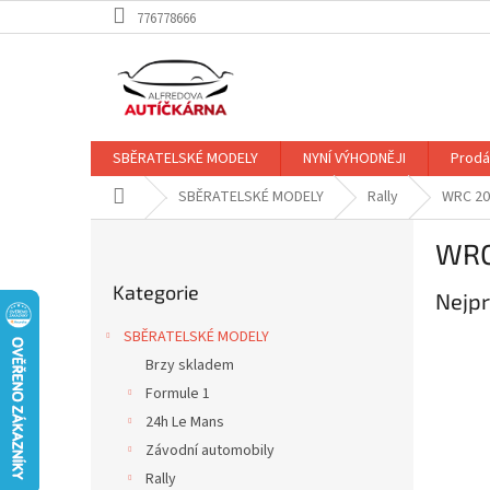
Přejít
776778666
na
obsah
SBĚRATELSKÉ MODELY
NYNÍ VÝHODNĚJI
Prodá
Domů
SBĚRATELSKÉ MODELY
Rally
WRC 20
P
WRC
o
Přeskočit
s
Kategorie
kategorie
Nejpr
t
r
SBĚRATELSKÉ MODELY
a
Brzy skladem
n
Formule 1
n
í
24h Le Mans
p
Závodní automobily
a
Rally