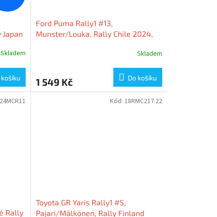
Ford Puma Rally1 #13,
y Japan
Munster/Louka, Rally Chile 2024,
1:18 Ixo Models
Skladem
Skladem
 košíku
Do košíku
1 549 Kč
-24MCR11
Kód:
18RMC217.22
Toyota GR Yaris Rally1 #5,
é Rally
Pajari/Mälkönen, Rally Finland