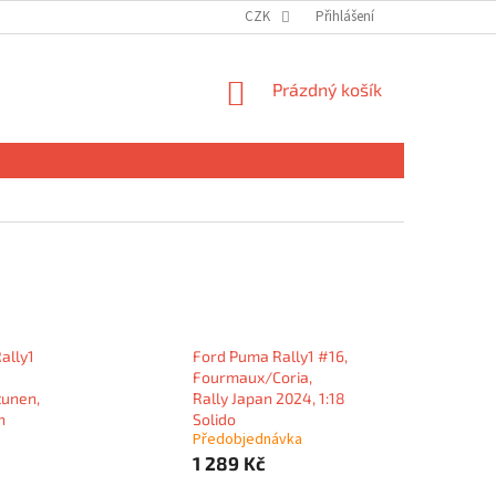
CZK
Přihlášení
NÁKUPNÍ
Prázdný košík
KOŠÍK
ally1
Ford Puma Rally1 #16,
Fourmaux/Coria,
tunen,
Rally Japan 2024, 1:18
n
Solido
Předobjednávka
1 289 Kč