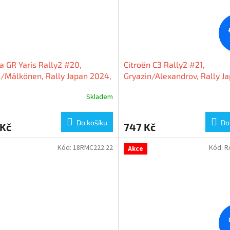
a GR Yaris Rally2 #20,
Citroën C3 Rally2 #21,
i/Mälkönen, Rally Japan 2024,
Gryazin/Alexandrov, Rally J
Ixo Models
2024, 1:43 Ixo Models
Skladem
Do košíku
Do
 Kč
747 Kč
Kód:
18RMC222.22
Kód:
R
Akce