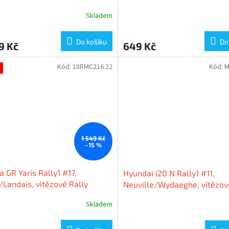
Ixo Models
Monte Carlo 2024, 1:64 Tar
Skladem
Works
Do košíku
Do
9 Kč
649 Kč
Kód:
18RMC216.22
Kód:
M
1 549 Kč
–15 %
a GR Yaris Rally1 #17,
Hyundai i20 N Rally1 #11,
/Landais, vítězové Rally
Neuville/Wydaeghe, vítězov
nd 2024, 1:18 Ixo Models
Monte Carlo 2024, 1:64 Mini
Skladem