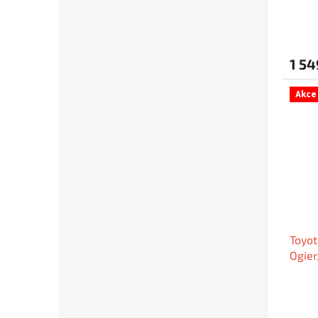
1:18 
1 54
Akce
Toyot
Ogier
Finla