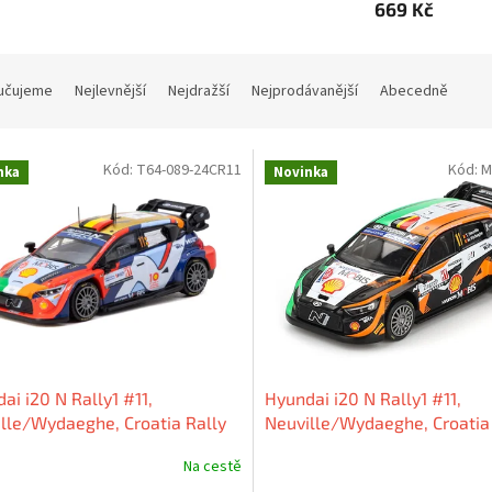
669 Kč
učujeme
Nejlevnější
Nejdražší
Nejprodávanější
Abecedně
Kód:
T64-089-24CR11
Kód:
M
nka
Novinka
ai i20 N Rally1 #11,
Hyundai i20 N Rally1 #11,
lle/Wydaeghe, Croatia Rally
Neuville/Wydaeghe, Croatia
 1:64 Tarmac Works
2023, 1:64 Mini GT
Na cestě