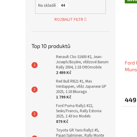
Na skladě
44
ROZBALIT FILTR
Top 10 produktů
Renault Clio S1600 #2, Jean-
Joseph/Boyère, vítězové Barum
Ford 
Rally 2004, 1:18 OttOmobile
Munst
2 499 Kč
2024,
Red Bull RB21 #1, Max
Verstappen, vítěz Japanese GP
2025, 1:18 Bburago
1 799 Kč
449
Ford Puma Rally1 #22,
Sesks/Francis, Rally Estonia
2025, 1:43 Ixo Models
879 Kč
Toyota GR Yaris Rally1 #5,
Pajari/Salminen, Rally Monte