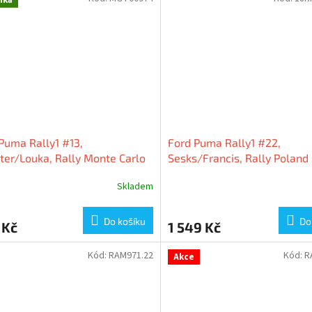
Puma Rally1 #13,
Ford Puma Rally1 #22,
er/Louka, Rally Monte Carlo
Sesks/Francis, Rally Poland
 1:64 Mini GT
1:18 Ixo Models
Skladem
Do košíku
Do
 Kč
1 549 Kč
Kód:
RAM971.22
Kód:
R
Akce