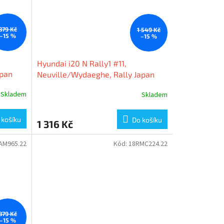
879 Kč
1 549 Kč
–15 %
–15 %
Hyundai i20 N Rally1 #11,
apan
Neuville/Wydaeghe, Rally Japan
2024, 1:18 Ixo Models
Skladem
Skladem
 košíku
Do košíku
1 316 Kč
AM965.22
Kód:
18RMC224.22
879 Kč
–15 %