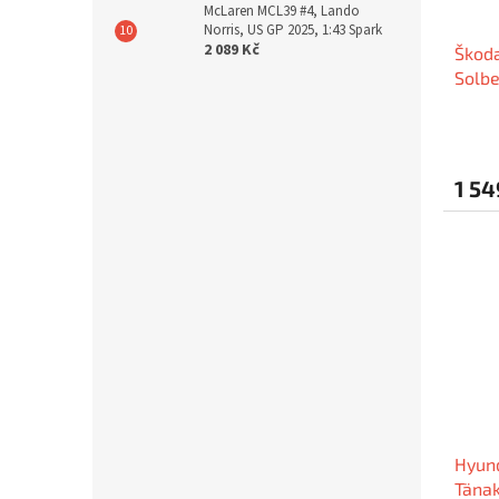
McLaren MCL39 #4, Lando
Norris, US GP 2025, 1:43 Spark
2 089 Kč
Škoda
Solbe
2024,
1 54
Hyund
Tänak