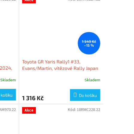
1 549 Kč
–15 %
Toyota GR Yaris Rally1 #33,
 2024,
Evans/Martin, vítězové Rally Japan
2024, 1:18 Ixo Models
Skladem
Skladem
 košíku
Do košíku
1 316 Kč
AM970.22
Kód:
18RMC228.22
Akce