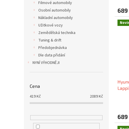
Filmové automobily
689
Osobní automobily
Nákladní automobily
Novi
Užitkové vozy
Zemědělská technika
Tuning & drift
Předobjednávka
Dle data přidání
NYNÍ VÝHODNĚJI
Hyund
Cena
Lappi
2024,
419
Kč
2089
Kč
689
Novi