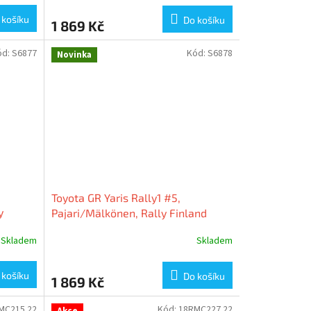
 košíku
Do košíku
1 869 Kč
ód:
S6877
Kód:
S6878
Novinka
Toyota GR Yaris Rally1 #5,
y
Pajari/Mälkönen, Rally Finland
2024, 1:43 Spark
Skladem
Skladem
 košíku
Do košíku
1 869 Kč
MC215.22
Kód:
18RMC227.22
Akce