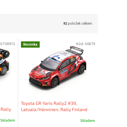
92
položek celkem
GT00972
Kód:
S6879
Novinka
Toyota GR Yaris Rally2 #39,
 Rally
Latvala/Hänninen, Rally Finland
2024, 1:43 Spark
Skladem
Skladem