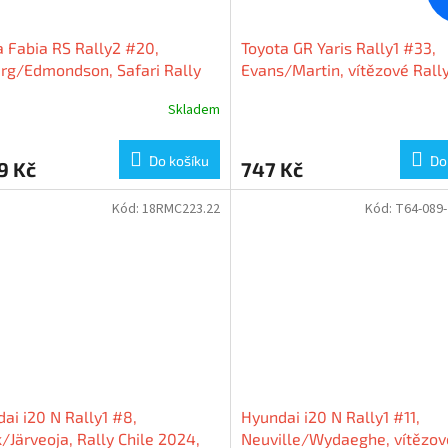
 Fabia RS Rally2 #20,
Toyota GR Yaris Rally1 #33,
rg/Edmondson, Safari Rally
Evans/Martin, vítězové Rall
 1:18 Ixo Models
2024, 1:43 Ixo Models
Skladem
Do košíku
Do
9 Kč
747 Kč
Kód:
18RMC223.22
Kód:
T64-089
ai i20 N Rally1 #8,
Hyundai i20 N Rally1 #11,
/Järveoja, Rally Chile 2024,
Neuville/Wydaeghe, vítězov