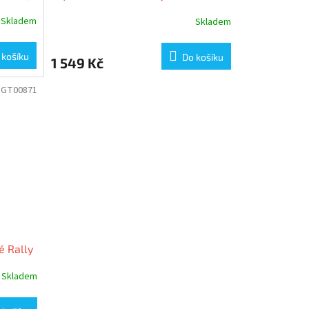
mac
2024, 1:18 Ixo Models
Skladem
Skladem
 košíku
Do košíku
1 549 Kč
GT00871
é Rally
 GT
Skladem