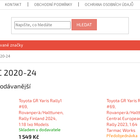
KONTAKT
OBCHODNÍ PODMÍNKY
OCHRANA OSOBNÍCH ÚDAJŮ
HLEDAT
vané značky
20-24
 2020-24
odávanější
Toyota GR Yaris Rally1
Toyota GR Yaris R
#69,
#69,
Rovanperä/Halttunen,
Rovanperä/Halt
Rally Finland 2024,
Central Europea
1:18 Ixo Models
Rally 2023, 1:64
Skladem u dodavatele
Tarmac Works
Předobjednávka
1 549 Kč