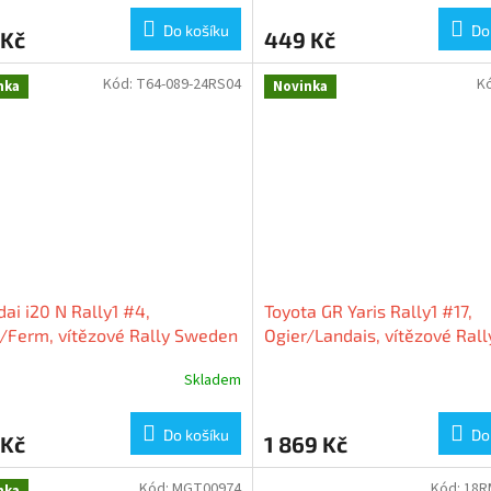
Do košíku
Do
 Kč
449 Kč
Kód:
T64-089-24RS04
K
nka
Novinka
ai i20 N Rally1 #4,
Toyota GR Yaris Rally1 #17,
/Ferm, vítězové Rally Sweden
Ogier/Landais, vítězové Rall
 1:64 Tarmac Works
Finland 2024, 1:43 Spark
Skladem
Do košíku
Do
 Kč
1 869 Kč
Kód:
MGT00974
Kód:
18R
nka