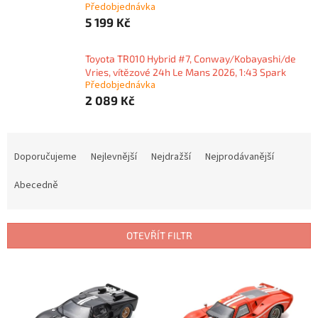
Předobjednávka
5 199 Kč
Toyota TR010 Hybrid #7, Conway/Kobayashi/de
Vries, vítězové 24h Le Mans 2026, 1:43 Spark
Předobjednávka
2 089 Kč
Ř
a
Doporučujeme
Nejlevnější
Nejdražší
Nejprodávanější
z
e
Abecedně
n
í
p
OTEVŘÍT FILTR
r
o
V
d
ý
u
p
k
i