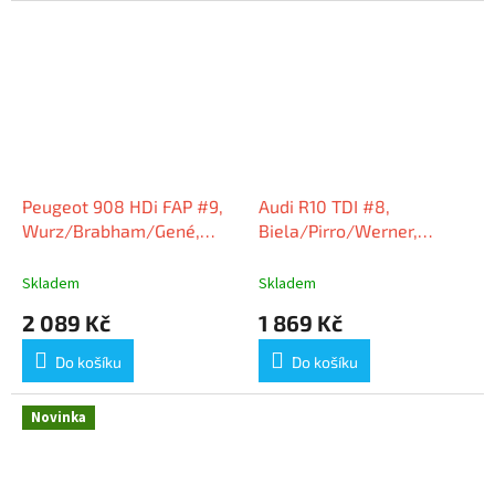
Peugeot 908 HDi FAP #9,
Audi R10 TDI #8,
Wurz/Brabham/Gené,
Biela/Pirro/Werner,
vítězové 24h Le Mans
vítězové 24h Le Mans
2009, 1:43 Spark
2006, 1:43 Spark
Skladem
Skladem
2 089 Kč
1 869 Kč
Do košíku
Do košíku
Novinka