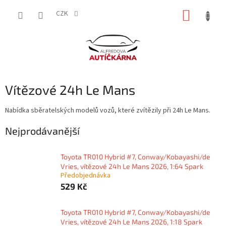
Přejít
NÁKUP
na
CZK
obsah
KOŠÍK
Vítězové 24h Le Mans
Nabídka sběratelských modelů vozů, které zvítězily při 24h Le Mans.
Nejprodávanější
Toyota TR010 Hybrid #7, Conway/Kobayashi/de
Vries, vítězové 24h Le Mans 2026, 1:64 Spark
Předobjednávka
529 Kč
Toyota TR010 Hybrid #7, Conway/Kobayashi/de
Vries, vítězové 24h Le Mans 2026, 1:18 Spark