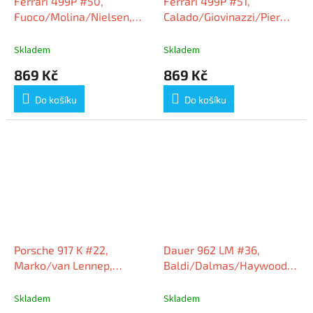
Ferrari 499P #50,
Ferrari 499P #51,
Fuoco/Molina/Nielsen,
Calado/Giovinazzi/Pier
vítězové 24h Le Mans
Guidi, vítězové 24h Le
2024, 1:64 Looksmart
Mans 2023, 1:64
Skladem
Skladem
Looksmart
869 Kč
869 Kč
Do košíku
Do košíku
Porsche 917 K #22,
Dauer 962 LM #36,
Marko/van Lennep,
Baldi/Dalmas/Haywood,
vítězové 24h Le Mans
vítězové 24h Le Mans
1971, 1:64 Tarmac Works
1994, 1:18 Werk83
Skladem
Skladem