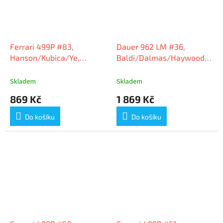
Ferrari 499P #83,
Dauer 962 LM #36,
Hanson/Kubica/Ye,
Baldi/Dalmas/Haywood,
vítězové 24h Le Mans
vítězové 24h Le Mans
2025, 1:64 Looksmart
1994, 1:43 Spark
Skladem
Skladem
869 Kč
1 869 Kč
Do košíku
Do košíku