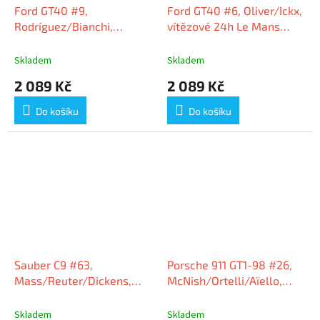
Ford GT40 #9,
Ford GT40 #6, Oliver/Ickx,
Rodríguez/Bianchi,
vítězové 24h Le Mans
vítězové 24h Le Mans
1969, 1:43 Spark
1968, 1:43 Spark
Skladem
Skladem
2 089 Kč
2 089 Kč
Do košíku
Do košíku
Sauber C9 #63,
Porsche 911 GT1-98 #26,
Mass/Reuter/Dickens,
McNish/Ortelli/Aïello,
vítězové 24h Le Mans
vítězové 24h Le Mans
1989, 1:43 Spark
1998, 1:43 Spark
Skladem
Skladem