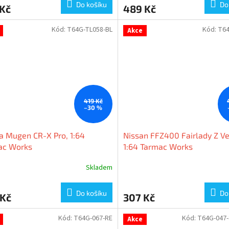
Do košíku
Do
 Kč
489 Kč
Kód:
T64G-TL058-BL
Kód:
T64
Akce
419 Kč
–30 %
 Mugen CR-X Pro, 1:64
Nissan FFZ400 Fairlady Z Ve
ac Works
1:64 Tarmac Works
Skladem
Do košíku
Do
 Kč
307 Kč
Kód:
T64G-067-RE
Kód:
T64G-047
Akce