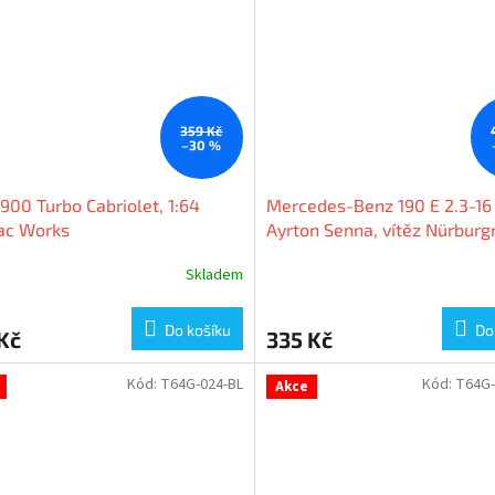
359 Kč
–30 %
900 Turbo Cabriolet, 1:64
Mercedes-Benz 190 E 2.3-16 
ac Works
Ayrton Senna, vítěz Nürburg
Race of Champions 1984, 1:
Skladem
Tarmac Works
Do košíku
Do
Kč
335 Kč
Kód:
T64G-024-BL
Kód:
T64G-
Akce