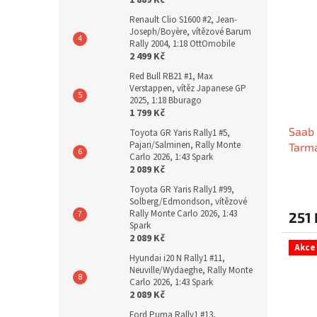
Renault Clio S1600 #2, Jean-
Joseph/Boyère, vítězové Barum
Rally 2004, 1:18 OttOmobile
2 499 Kč
Red Bull RB21 #1, Max
Verstappen, vítěz Japanese GP
2025, 1:18 Bburago
1 799 Kč
Saab 
Toyota GR Yaris Rally1 #5,
Pajari/Salminen, Rally Monte
Tarm
Carlo 2026, 1:43 Spark
2 089 Kč
Toyota GR Yaris Rally1 #99,
Solberg/Edmondson, vítězové
Rally Monte Carlo 2026, 1:43
251 
Spark
2 089 Kč
Akce
Hyundai i20 N Rally1 #11,
Neuville/Wydaeghe, Rally Monte
Carlo 2026, 1:43 Spark
2 089 Kč
Ford Puma Rally1 #13,