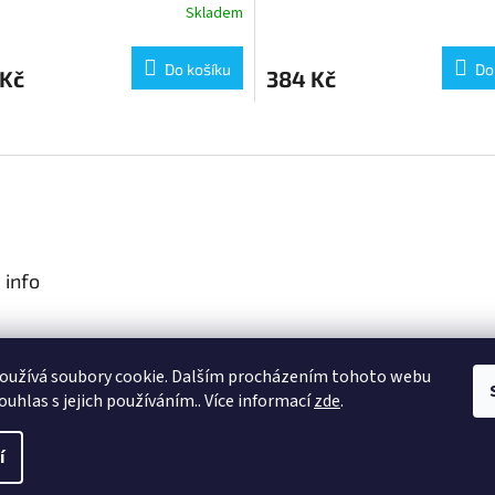
Skladem
Works
Do košíku
Do
 Kč
384 Kč
O
v
l
á
d
a
c
í
 info
p
r
v
podmínky
k
oužívá soubory cookie. Dalším procházením tohoto webu
obních údajů
y
ouhlas s jejich používáním.. Více informací
zde
.
v
ý
p
í
 vyhrazena.
i
s