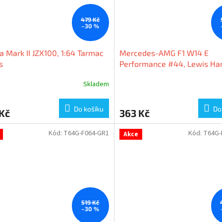
479 Kč
–30 %
a Mark II JZX100, 1:64 Tarmac
Mercedes-AMG F1 W14 E
s
Performance #44, Lewis Ham
Hungarian GP 2023, 1:64 Ta
Skladem
Works
Do košíku
Do
Kč
363 Kč
Kód:
T64G-F064-GR1
Kód:
T64G-
Akce
519 Kč
–30 %