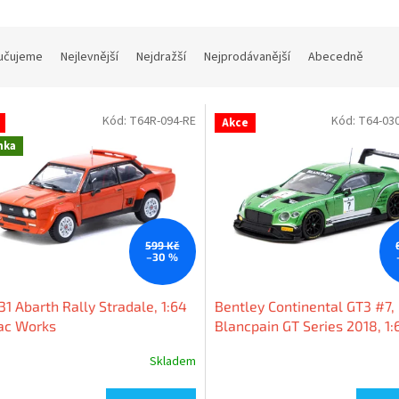
učujeme
Nejlevnější
Nejdražší
Nejprodávanější
Abecedně
Kód:
T64R-094-RE
Kód:
T64-03
Akce
nka
599 Kč
–30 %
131 Abarth Rally Stradale, 1:64
Bentley Continental GT3 #7,
ac Works
Blancpain GT Series 2018, 1:
Tarmac Works
Skladem