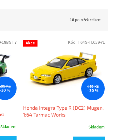
18
položek celkem
0-18BGT7
Kód:
T64G-TL059-YL
Akce
699 Kč
419 Kč
–30 %
–30 %
Honda Integra Type R (DC2) Mugen,
64
1:64 Tarmac Works
Skladem
Skladem