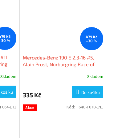
479 Kč
479 Kč
–30 %
–30 %
#11,
Mercedes-Benz 190 E 2.3-16 #5,
ring
Alain Prost, Nürburgring Race of
64
Champions 1984, 1:64 Tarmac
Skladem
Skladem
Works
 košíku
Do košíku
335 Kč
F064-LH1
Kód:
T64G-F070-LN1
Akce