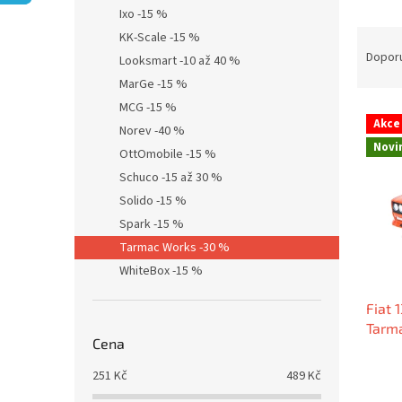
n
Ixo -15 %
e
Ř
KK-Scale -15 %
l
a
Dopor
Looksmart -10 až 40 %
z
MarGe -15 %
e
MCG -15 %
V
n
Akce
Norev -40 %
ý
í
Novi
p
p
OttOmobile -15 %
i
r
Schuco -15 až 30 %
s
o
Solido -15 %
p
d
Spark -15 %
r
u
Tarmac Works -30 %
o
k
d
WhiteBox -15 %
t
u
ů
Fiat 
k
Tarm
t
Cena
ů
251
Kč
489
Kč