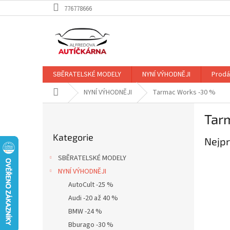
Přejít
776778666
na
obsah
SBĚRATELSKÉ MODELY
NYNÍ VÝHODNĚJI
Prodá
Domů
NYNÍ VÝHODNĚJI
Tarmac Works -30 %
P
Tar
o
Přeskočit
s
Kategorie
kategorie
Nejpr
t
r
SBĚRATELSKÉ MODELY
a
NYNÍ VÝHODNĚJI
n
AutoCult -25 %
n
í
Audi -20 až 40 %
p
BMW -24 %
a
Bburago -30 %