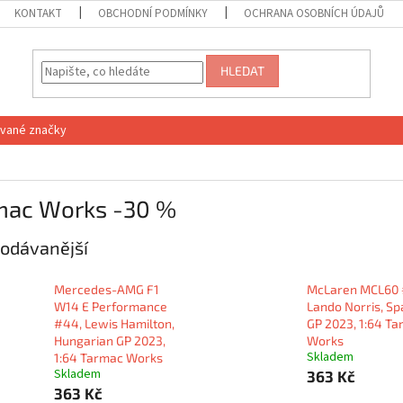
KONTAKT
OBCHODNÍ PODMÍNKY
OCHRANA OSOBNÍCH ÚDAJŮ
HLEDAT
vané značky
mac Works -30 %
odávanější
Mercedes-AMG F1
McLaren MCL60 
W14 E Performance
Lando Norris, Sp
#44, Lewis Hamilton,
GP 2023, 1:64 T
Hungarian GP 2023,
Works
Skladem
1:64 Tarmac Works
Skladem
363 Kč
363 Kč