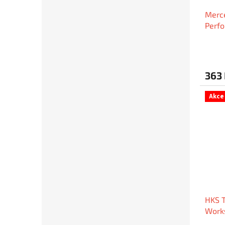
Merc
Perfo
Spani
Work
363
Akce
HKS T
Work