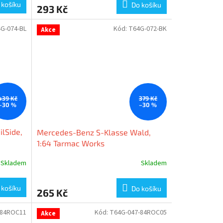
 košíku
Do košíku
293 Kč
G-074-BL
Kód:
T64G-072-BK
Akce
439 Kč
379 Kč
–30 %
–30 %
ilSide,
Mercedes-Benz S-Klasse Wald,
1:64 Tarmac Works
Skladem
Skladem
 košíku
Do košíku
265 Kč
-84ROC11
Kód:
T64G-047-84ROC05
Akce