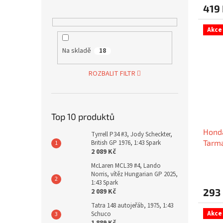
419
Akce
Na skladě
18
ROZBALIT FILTR
Top 10 produktů
Honda
Tyrrell P34 #3, Jody Scheckter,
Tarm
British GP 1976, 1:43 Spark
2 089 Kč
McLaren MCL39 #4, Lando
Norris, vítěz Hungarian GP 2025,
1:43 Spark
293
2 089 Kč
Tatra 148 autojeřáb, 1975, 1:43
Akce
Schuco
1 889 Kč