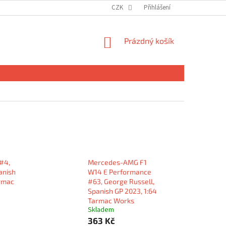
CZK
Přihlášení
NÁKUPNÍ
Prázdný košík
KOŠÍK
#4,
Mercedes-AMG F1
anish
W14 E Performance
armac
#63, George Russell,
Spanish GP 2023, 1:64
Tarmac Works
Skladem
363 Kč