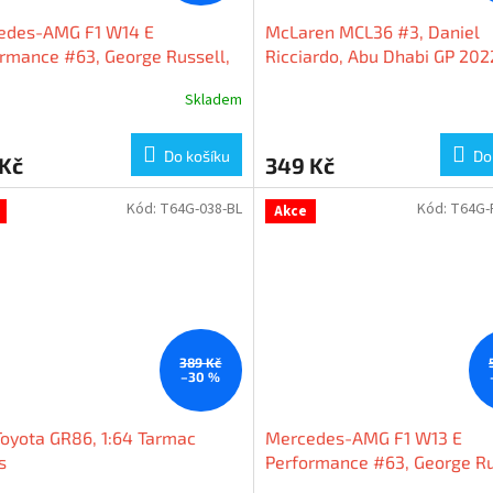
edes-AMG F1 W14 E
McLaren MCL36 #3, Daniel
rmance #63, George Russell,
Ricciardo, Abu Dhabi GP 2022
sh GP 2023, 1:64 Tarmac
Tarmac Works
Skladem
s
Do košíku
Do
 Kč
349 Kč
Kód:
T64G-038-BL
Kód:
T64G-
Akce
389 Kč
–30 %
oyota GR86, 1:64 Tarmac
Mercedes-AMG F1 W13 E
s
Performance #63, George Ru
Belgian GP 2022, 1:64 Tarma