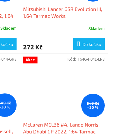
Mitsubishi Lancer GSR Evolution III,
, 1:64
1:64 Tarmac Works
Skladem
Skladem
 košíku
Do košíku
272 Kč
F044-GR3
Kód:
T64G-F041-LN3
Akce
549 Kč
549 Kč
–30 %
–30 %
McLaren MCL36 #4, Lando Norris,
ssell,
Abu Dhabi GP 2022, 1:64 Tarmac
c
Works