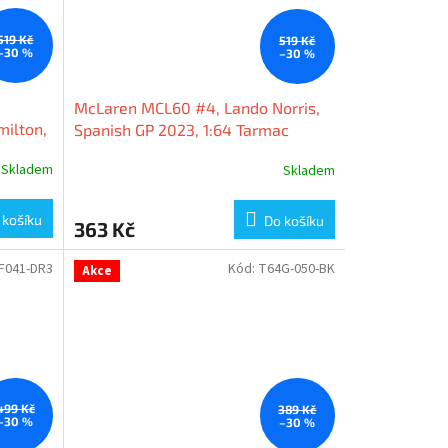
519 Kč
519 Kč
–30 %
–30 %
McLaren MCL60 #4, Lando Norris,
ilton,
Spanish GP 2023, 1:64 Tarmac
rmac
Works
Skladem
Skladem
 košíku
Do košíku
363 Kč
F041-DR3
Kód:
T64G-050-BK
Akce
499 Kč
389 Kč
–30 %
–30 %