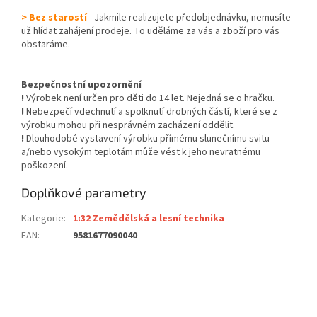
> Bez starostí
- Jakmile realizujete předobjednávku, nemusíte
už hlídat zahájení prodeje. To uděláme za vás a zboží pro vás
obstaráme.
Bezpečnostní upozornění
!
Výrobek není určen pro děti do 14 let. Nejedná se o hračku.
!
Nebezpečí vdechnutí a spolknutí drobných částí, které se z
výrobku mohou při nesprávném zacházení oddělit.
!
Dlouhodobé vystavení výrobku přímému slunečnímu svitu
a/nebo vysokým teplotám může vést k jeho nevratnému
poškození.
Doplňkové parametry
Kategorie
:
1:32 Zemědělská a lesní technika
EAN
:
9581677090040
Z
á
p