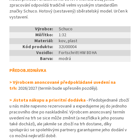
zpracování odpovídá tradičně velmi vysokým standardům
značky Schuco. Hotový (sestavený) sběratelský model. Určen k
vystavení.
Výrobce:
Schuco
Měřítko:
1:32
Materiál:
kov, plast
Kód produktu:
32U00004
Vozidlo:
Fortschritt HW 80 HA
Barva:
modrá
PŘEDOBJEDNÁVKA
> Výrobcem anoncované předpokládané uvedení na
trh:
2026/2027 (termín bude upřesněn později).
> Jistota nákupu a prioritní dodávka
- Předobjednané zboží
u nás máte napevno rezervované a expedujeme jej do jednoho
pracovního dne po naskladnění. Výrobcem anoncovaný termín
uvedení na trh se sice může změnit (a nezřídka k jeho posunu
také dochází), ale jakmile se zboží na trh dostane, díky
spolupráci se spolehlivými partnery garantujeme jeho dodání v
co možná nejkratší době.