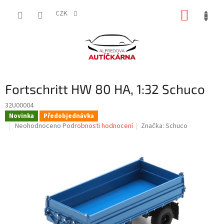
Přejít
NÁKUP
na
CZK
obsah
KOŠÍK
Fortschritt HW 80 HA, 1:32 Schuco
32U00004
Novinka
Předobjednávka
Průměrné
Neohodnoceno
Podrobnosti hodnocení
Značka:
Schuco
hodnocení
produktu
je
0,0
z
5
hvězdiček.