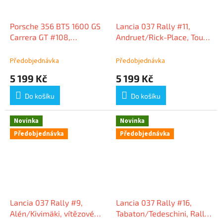
Porsche 356 BT5 1600 GS
Lancia 037 Rally #11,
Carrera GT #108,
Andruet/Rick-Place, Tour
Strähle/Linge, vítězové
de Corse 1984, 1:18 Spark
Tour de Corse 1960, 1:18
Předobjednávka
Předobjednávka
Spark
5 199 Kč
5 199 Kč
Do košíku
Do košíku
Novinka
Novinka
Předobjednávka
Předobjednávka
Lancia 037 Rally #9,
Lancia 037 Rally #16,
Alén/Kivimäki, vítězové
Tabaton/Tedeschini, Rally