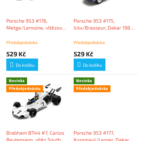
p
r
o
d
Porsche 953 #176,
Porsche 953 #175,
u
Metge/Lemoine, vítězové
Ickx/Brasseur, Dakar 1984,
k
Rally Dakar 1984, 1:64
1:64 Spark
t
Spark
Předobjednávka
Předobjednávka
ů
529 Kč
529 Kč
Do košíku
Do košíku
Novinka
Novinka
Předobjednávka
Předobjednávka
Brabham BT44 #7, Carlos
Porsche 953 #177,
Reutemann, vítěz South
Kussmaul/Lerner, Dakar