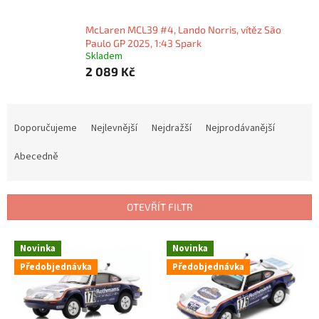
McLaren MCL39 #4, Lando Norris, vítěz São
Paulo GP 2025, 1:43 Spark
Skladem
2 089 Kč
Ř
a
Doporučujeme
Nejlevnější
Nejdražší
Nejprodávanější
z
e
Abecedně
n
í
p
OTEVŘÍT FILTR
r
o
V
Novinka
Novinka
d
ý
u
Předobjednávka
Předobjednávka
p
k
i
t
s
ů