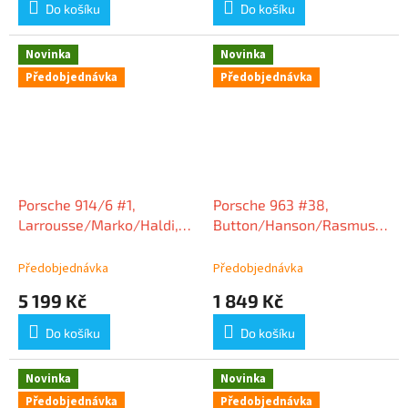
Do košíku
Do košíku
Novinka
Novinka
Předobjednávka
Předobjednávka
Porsche 914/6 #1,
Porsche 963 #38,
Larrousse/Marko/Haldi,
Button/Hanson/Rasmussen,
vítězové Marathon de la
24h Le Mans 2024, 1:18 Ixo
Route 1970, 1:18 Spark
Models
Předobjednávka
Předobjednávka
5 199 Kč
1 849 Kč
Do košíku
Do košíku
Novinka
Novinka
Předobjednávka
Předobjednávka