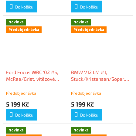
Do košíku
Do košíku
Novinka
Novinka
Předobjednávka
Předobjednávka
Ford Focus WRC '02 #5,
BMW V12 LM #1,
McRae/Grist, vítězové
Stuck/Kristensen/Soper,
Safari Rally 2002, 1:18
24h Le Mans 1998, 1:18
Spark
Spark
Předobjednávka
Předobjednávka
5 199 Kč
5 199 Kč
Do košíku
Do košíku
Novinka
Novinka