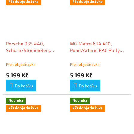
Předobjednávka
Předobjednávka
Porsche 935 #40,
MG Metro 6R4 #10,
Schurti/Stommelen,
Pond/Arthur, RAC Rally
trénink před 24h Le Mans
1985, 1:18 Spark
1976, 1:18 Spark
Předobjednávka
Předobjednávka
5 199 Kč
5 199 Kč
Do košíku
Do košíku
Novinka
Novinka
Předobjednávka
Předobjednávka