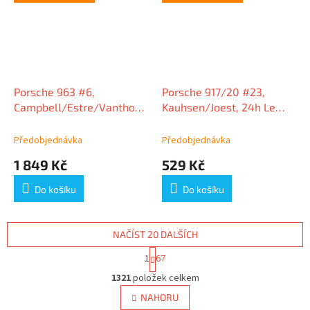
Porsche 963 #6,
Porsche 917/20 #23,
Campbell/Estre/Vanthoor,
Kauhsen/Joest, 24h Le
24h Le Mans 2025, 1:18 Ixo
Mans 1971, 1:64 Spark
Models
Předobjednávka
Předobjednávka
1 849 Kč
529 Kč
Do košíku
Do košíku
NAČÍST 20 DALŠÍCH
S
1
67
t
O
r
1321
položek celkem
v
á
l
NAHORU
n