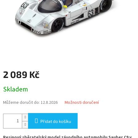
2 089 Kč
Měrná
Skladem
cena:
Můžeme doručit do:
12.8.2026
Možnosti doručení
Přidat do košíku
Resinový sběratelský model závodního automobilu Sauber C9 v