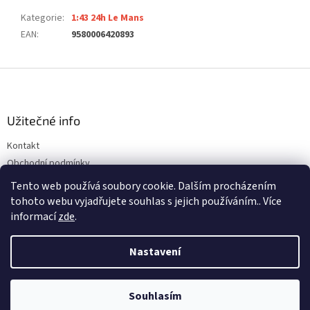
Kategorie
:
1:43 24h Le Mans
EAN
:
9580006420893
Z
á
p
a
Užitečné info
t
Kontakt
í
Obchodní podmínky
Ochrana osobních údajů
Tento web používá soubory cookie. Dalším procházením
tohoto webu vyjadřujete souhlas s jejich používáním.. Více
informací
zde
.
Vytvořil Shoptet
Nastavení
Copyright 2026
ALFREDOVA AUTÍČKÁRNA
. Všechna práva
Souhlasím
vyhrazena.