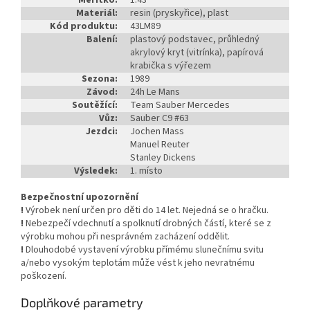
Měřítko:
1:43
Materiál:
resin (pryskyřice), plast
Kód produktu:
43LM89
Balení:
plastový podstavec, průhledný
akrylový kryt (vitrínka), papírová
krabička s výřezem
Sezona:
1989
Závod:
24h Le Mans
Soutěžící:
Team Sauber Mercedes
Vůz:
Sauber C9 #63
Jezdci:
Jochen Mass
Manuel Reuter
Stanley Dickens
Výsledek:
1. místo
Bezpečnostní upozornění
!
Výrobek není určen pro děti do 14 let. Nejedná se o hračku.
!
Nebezpečí vdechnutí a spolknutí drobných částí, které se z
výrobku mohou při nesprávném zacházení oddělit.
!
Dlouhodobé vystavení výrobku přímému slunečnímu svitu
a/nebo vysokým teplotám může vést k jeho nevratnému
poškození.
Doplňkové parametry