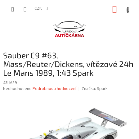
Přejít
NÁKUP
na
CZK
obsah
KOŠÍK
Sauber C9 #63,
Mass/Reuter/Dickens, vítězové 24h
Le Mans 1989, 1:43 Spark
43LM89
Průměrné
Neohodnoceno
Podrobnosti hodnocení
Značka:
Spark
hodnocení
produktu
je
0,0
z
5
hvězdiček.