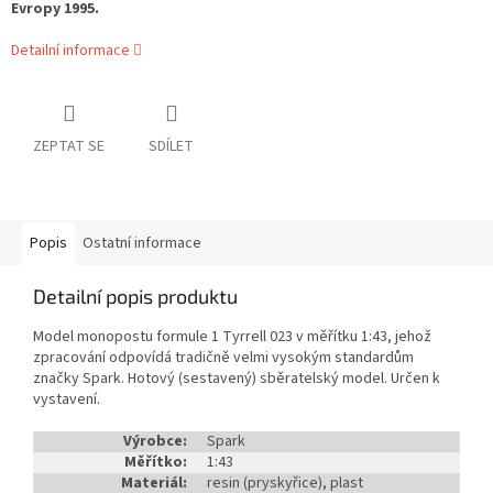
Evropy 1995.
Detailní informace
ZEPTAT SE
SDÍLET
Popis
Ostatní informace
Detailní popis produktu
Model monopostu formule 1 Tyrrell 023 v měřítku 1:43, jehož
zpracování odpovídá tradičně velmi vysokým standardům
značky Spark. Hotový (sestavený) sběratelský model. Určen k
vystavení.
Výrobce:
Spark
Měřítko:
1:43
Materiál:
resin (pryskyřice), plast