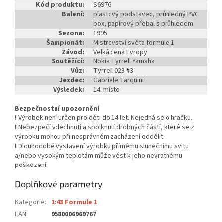
Kód produktu:
S6976
Balení:
plastový podstavec, průhledný PVC
box, papírový přebal s průhledem
Sezona:
1995
Šampionát:
Mistrovství světa formule 1
Závod:
Velká cena Evropy
Soutěžící:
Nokia Tyrrell Yamaha
Vůz:
Tyrrell 023 #3
Jezdec:
Gabriele Tarquini
Výsledek:
14. místo
Bezpečnostní upozornění
!
Výrobek není určen pro děti do 14 let. Nejedná se o hračku.
!
Nebezpečí vdechnutí a spolknutí drobných částí, které se z
výrobku mohou při nesprávném zacházení oddělit.
!
Dlouhodobé vystavení výrobku přímému slunečnímu svitu
a/nebo vysokým teplotám může vést k jeho nevratnému
poškození.
Doplňkové parametry
Kategorie
:
1:43 Formule 1
EAN
:
9580006969767