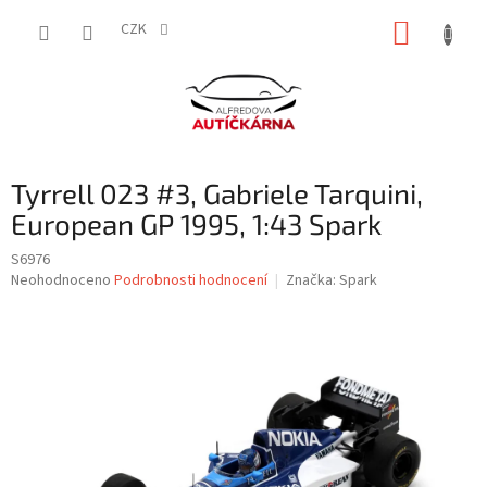
Přejít
NÁKUP
na
CZK
obsah
KOŠÍK
Tyrrell 023 #3, Gabriele Tarquini,
European GP 1995, 1:43 Spark
S6976
Průměrné
Neohodnoceno
Podrobnosti hodnocení
Značka:
Spark
hodnocení
produktu
je
0,0
z
5
hvězdiček.