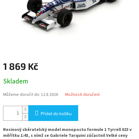
1 869 Kč
Měrná
Skladem
cena:
Můžeme doručit do:
12.8.2026
Možnosti doručení
Přidat do košíku
Resinový sběratelský model monopostu formule 1 Tyrrell 023 v
měřítku 1:43, s nímž se Gabriele Tarquini zúčastnil Velké ceny