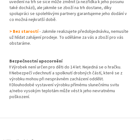
uvedení na trh se sice může změnit (a nezřídka k jeho posunu
také dochází), ale jakmile se zboží na trh dostane, díky
spolupráci se spolehlivými partnery garantujeme jeho dodání v
co možná nejkratší době.
> Bez starostí
- Jakmile realizujete předobjednávku, nemusíte
už hlídat zahájení prodeje. To uděláme za vás a zboží pro vás
obstaráme.
Bezpečnostní upozornění
!
Výrobek není určen pro děti do 14 let. Nejedná se o hračku.
!
Nebezpečí vdechnutí a spolknutí drobných částí, které se z
výrobku mohou při nesprávném zacházení oddělit.
!
Dlouhodobé vystavení výrobku přímému slunečnímu svitu
a/nebo vysokým teplotám může vést k jeho nevratnému
poškození.
Z
á
p