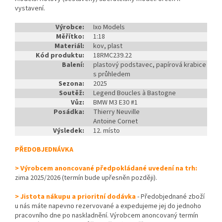
vystavení.
Výrobce:
Ixo Models
Měřítko:
1:18
Materiál:
kov, plast
Kód produktu:
18RMC239.22
Balení:
plastový podstavec, papírová krabice
s průhledem
Sezona:
2025
Soutěž:
Legend Boucles à Bastogne
Vůz:
BMW M3 E30 #1
Posádka:
Thierry Neuville
Antoine Cornet
Výsledek:
12. místo
PŘEDOBJEDNÁVKA
> Výrobcem anoncované předpokládané uvedení na trh:
zima 2025/2026 (termín bude upřesněn později).
> Jistota nákupu a prioritní dodávka
- Předobjednané zboží
u nás máte napevno rezervované a expedujeme jej do jednoho
pracovního dne po naskladnění. Výrobcem anoncovaný termín