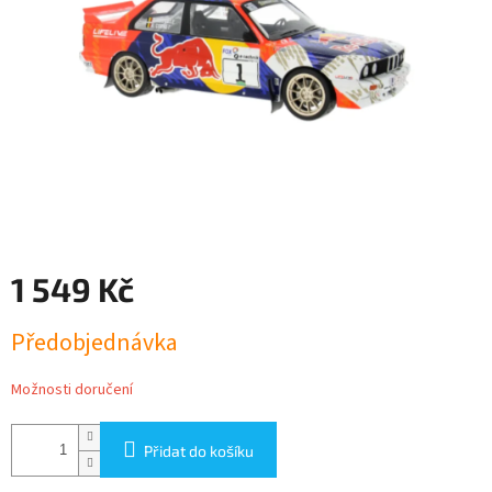
1 549 Kč
Měrná
Předobjednávka
cena:
Možnosti doručení
Přidat do košíku