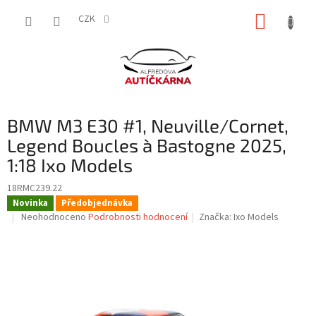
Přejít
NÁKUP
na
CZK
obsah
KOŠÍK
BMW M3 E30 #1, Neuville/Cornet,
Legend Boucles à Bastogne 2025,
1:18 Ixo Models
18RMC239.22
Novinka
Předobjednávka
Průměrné
Neohodnoceno
Podrobnosti hodnocení
Značka:
Ixo Models
hodnocení
produktu
je
0,0
z
5
hvězdiček.