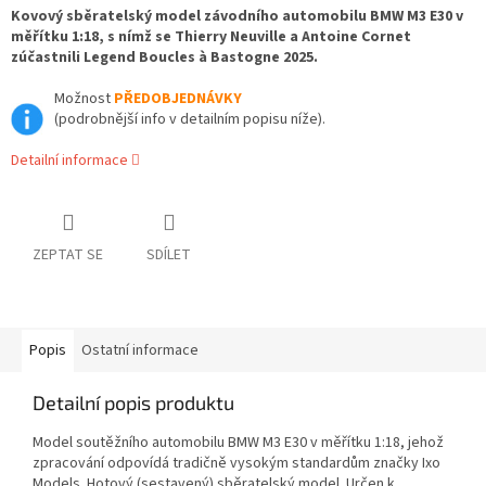
Kovový sběratelský model závodního automobilu BMW M3 E30 v
měřítku 1:18, s nímž se Thierry Neuville a Antoine Cornet
zúčastnili Legend Boucles à Bastogne 2025.
Možnost
PŘEDOBJEDNÁVKY
(podrobnější info v detailním popisu níže).
Detailní informace
ZEPTAT SE
SDÍLET
Popis
Ostatní informace
Detailní popis produktu
Model soutěžního automobilu BMW M3 E30 v měřítku 1:18, jehož
zpracování odpovídá tradičně vysokým standardům značky Ixo
Models. Hotový (sestavený) sběratelský model. Určen k