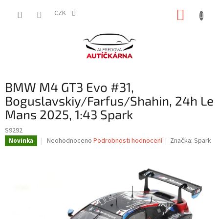
Přejít
NÁKUP
na
CZK
obsah
KOŠÍK
BMW M4 GT3 Evo #31,
Boguslavskiy/Farfus/Shahin, 24h Le
Mans 2025, 1:43 Spark
S9292
Průměrné
Neohodnoceno
Podrobnosti hodnocení
Značka:
Spark
Novinka
hodnocení
produktu
je
0,0
z
5
hvězdiček.