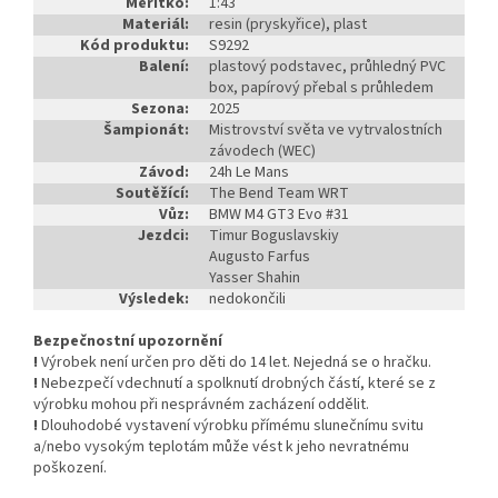
Měřítko:
1:43
Materiál:
resin (pryskyřice), plast
Kód produktu:
S9292
Balení:
plastový podstavec, průhledný PVC
box, papírový přebal s průhledem
Sezona:
2025
Šampionát:
Mistrovství světa ve vytrvalostních
závodech (WEC)
Závod:
24h Le Mans
Soutěžící:
The Bend Team WRT
Vůz:
BMW M4 GT3 Evo #31
Jezdci:
Timur Boguslavskiy
Augusto Farfus
Yasser Shahin
Výsledek:
nedokončili
Bezpečnostní upozornění
!
Výrobek není určen pro děti do 14 let. Nejedná se o hračku.
!
Nebezpečí vdechnutí a spolknutí drobných částí, které se z
výrobku mohou při nesprávném zacházení oddělit.
!
Dlouhodobé vystavení výrobku přímému slunečnímu svitu
a/nebo vysokým teplotám může vést k jeho nevratnému
poškození.