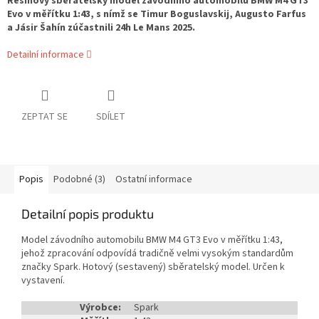
Resinový sběratelský model závodního automobilu BMW M4 GT3
Evo v měřítku 1:43, s nímž se Timur Boguslavskij, Augusto Farfus
a Jásir Šahín zúčastnili 24h Le Mans 2025.
Detailní informace
ZEPTAT SE
SDÍLET
Popis
Podobné (3)
Ostatní informace
Detailní popis produktu
Model závodního automobilu BMW M4 GT3 Evo v měřítku 1:43,
jehož zpracování odpovídá tradičně velmi vysokým standardům
značky Spark. Hotový (sestavený) sběratelský model. Určen k
vystavení.
Výrobce:
Spark