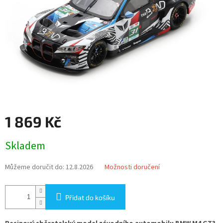
1 869 Kč
Měrná
Skladem
cena:
Můžeme doručit do:
12.8.2026
Možnosti doručení
Přidat do košíku