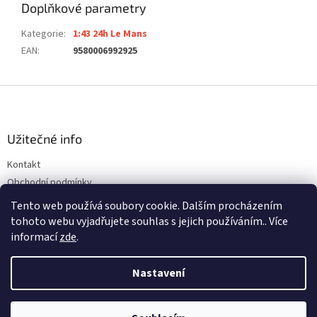
Doplňkové parametry
Kategorie
:
1:43 24h Le Mans
EAN
:
9580006992925
Z
á
p
a
Užitečné info
t
Kontakt
í
Obchodní podmínky
Ochrana osobních údajů
Tento web používá soubory cookie. Dalším procházením
tohoto webu vyjadřujete souhlas s jejich používáním.. Více
informací
zde
.
Vytvořil Shoptet
Nastavení
Copyright 2026
ALFREDOVA AUTÍČKÁRNA
. Všechna práva