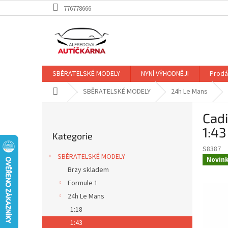
Přejít
776778666
na
obsah
SBĚRATELSKÉ MODELY
NYNÍ VÝHODNĚJI
Prodá
Domů
SBĚRATELSKÉ MODELY
24h Le Mans
P
Cadi
o
Přeskočit
s
1:43
Kategorie
kategorie
t
S8387
r
SBĚRATELSKÉ MODELY
Novin
a
Brzy skladem
n
Formule 1
n
í
24h Le Mans
p
1:18
a
1:43