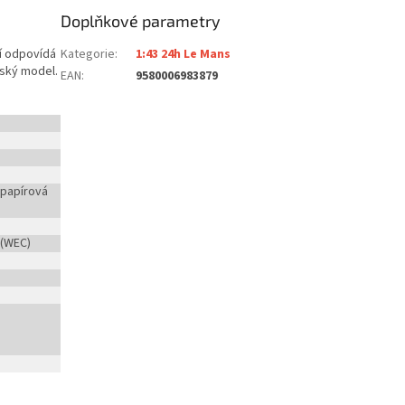
Doplňkové parametry
ní odpovídá
Kategorie
:
1:43 24h Le Mans
lský model.
EAN
:
9580006983879
 papírová
 (WEC)