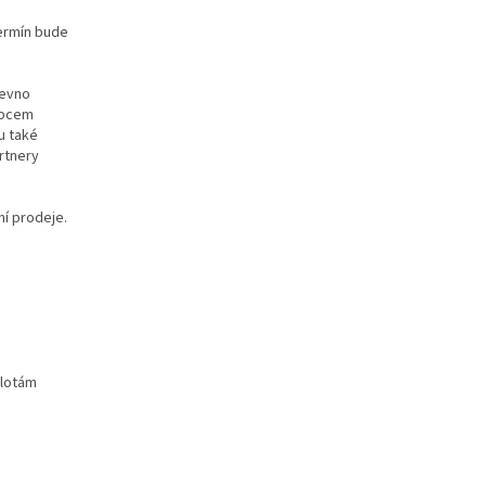
termín bude
pevno
obcem
u také
artnery
ní prodeje.
plotám