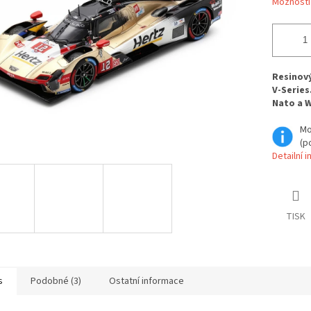
Možnosti
Resinový
V-Series
Nato a W
Mo
(p
Detailní 
TISK
s
Podobné (3)
Ostatní informace