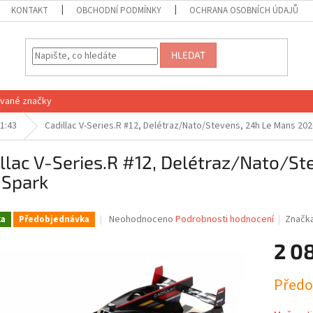
KONTAKT
OBCHODNÍ PODMÍNKY
OCHRANA OSOBNÍCH ÚDAJŮ
HLEDAT
vané značky
1:43
Cadillac V-Series.R #12, Delétraz/Nato/Stevens, 24h Le Mans 202
llac V-Series.R #12, Delétraz/Nato/S
 Spark
Průměrné
Neohodnoceno
Podrobnosti hodnocení
Značk
ka
Předobjednávka
hodnocení
produktu
2 0
je
0,0
Měrná
Předo
z
cena:
5
hvězdiček.