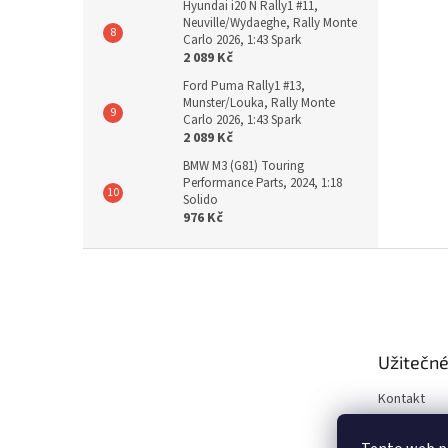
Hyundai i20 N Rally1 #11,
Neuville/Wydaeghe, Rally Monte
Carlo 2026, 1:43 Spark
2 089 Kč
Ford Puma Rally1 #13,
Munster/Louka, Rally Monte
Carlo 2026, 1:43 Spark
2 089 Kč
BMW M3 (G81) Touring
Performance Parts, 2024, 1:18
Solido
976 Kč
Z
á
p
a
t
Užitečné
í
Kontakt
Obchodní 