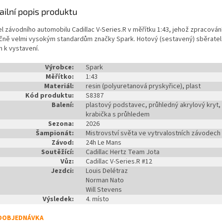
ailní popis produktu
l závodního automobilu Cadillac V-Series.R v měřítku 1:43, jehož zpracová
ičně velmi vysokým standardům značky Spark. Hotový (sestavený) sběrate
n k vystavení.
Výrobce:
Spark
Měřítko:
1:43
Materiál:
resin (polyuretanová pryskyřice), plast
Kód produktu:
S8387
Balení:
plastový podstavec, průhledný akrylový kryt,
krabička s průhledem
Sezona:
2026
Šampionát:
Mistrovství světa ve vytrvalostních závodech
Závod:
24h Le Mans
Soutěžící:
Cadillac Hertz Team Jota
Vůz:
Cadillac V-Series.R #12
Jezdci:
Louis Delétraz
Norman Nato
Will Stevens
Výsledek:
4. místo
DOBJEDNÁVKA