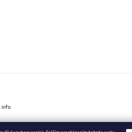
 info
podmínky