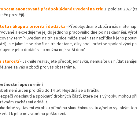
robcem anoncované předpokládané uvedení na trh:
1. pololetí 2027 (
sněn později).
stota nákupu a prioritní dodávka
- Předobjednané zboží u nás máte na
rvované a expedujeme jej do jednoho pracovního dne po naskladnění. Výr
covaný termín uvedení na trh se sice může změnit (a nezřídka k jeho posun
zí), ale jakmile se zboží na trh dostane, díky spolupráci se spolehlivými p
ntujeme jeho dodání v co možná nejkratší době.
z starostí
- Jakmile realizujete předobjednávku, nemusíte už hlídat zaháje
děláme za vás a zboží pro vás obstaráme.
ečnostní upozornění
bek není určen pro děti do 14 let. Nejedná se o hračku.
zpečí vdechnutí a spolknutí drobných částí, které se z výrobku mohou při
rávném zacházení oddělit.
uhodobé vystavení výrobku přímému slunečnímu svitu a/nebo vysokým te
 vést k jeho nevratnému poškození.