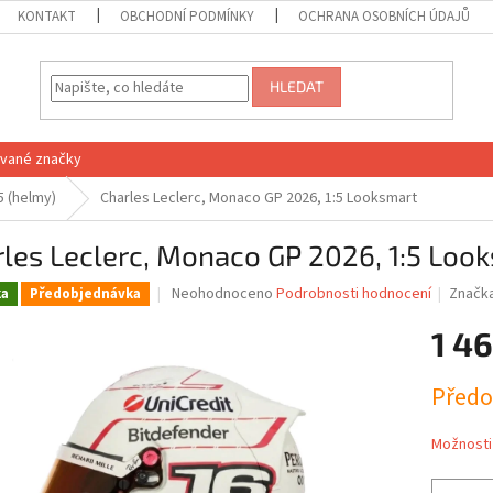
KONTAKT
OBCHODNÍ PODMÍNKY
OCHRANA OSOBNÍCH ÚDAJŮ
HLEDAT
vané značky
5 (helmy)
Charles Leclerc, Monaco GP 2026, 1:5 Looksmart
les Leclerc, Monaco GP 2026, 1:5 Loo
Průměrné
Neohodnoceno
Podrobnosti hodnocení
Značk
ka
Předobjednávka
hodnocení
produktu
1 46
je
0,0
Měrná
Předo
z
cena:
5
hvězdiček.
Možnosti