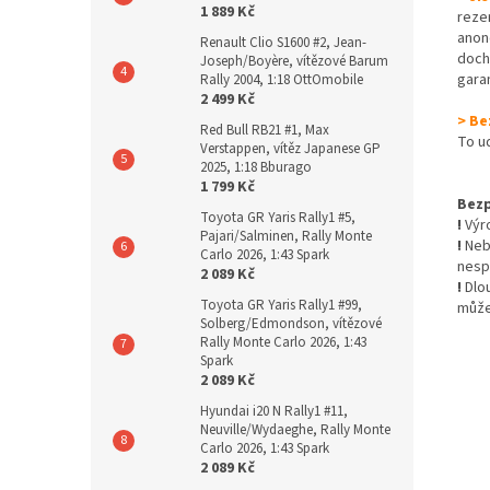
1 889 Kč
reze
anon
Renault Clio S1600 #2, Jean-
dochá
Joseph/Boyère, vítězové Barum
gara
Rally 2004, 1:18 OttOmobile
2 499 Kč
> Be
Red Bull RB21 #1, Max
To u
Verstappen, vítěz Japanese GP
2025, 1:18 Bburago
1 799 Kč
Bezp
Toyota GR Yaris Rally1 #5,
!
Výro
Pajari/Salminen, Rally Monte
!
Nebe
Carlo 2026, 1:43 Spark
nesp
2 089 Kč
!
Dlo
Toyota GR Yaris Rally1 #99,
může
Solberg/Edmondson, vítězové
Rally Monte Carlo 2026, 1:43
Spark
2 089 Kč
Hyundai i20 N Rally1 #11,
Neuville/Wydaeghe, Rally Monte
Carlo 2026, 1:43 Spark
2 089 Kč