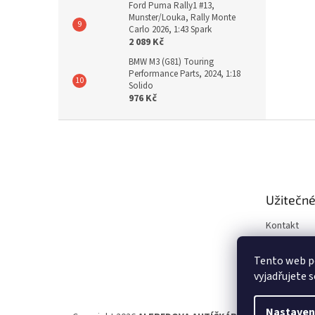
Ford Puma Rally1 #13,
Munster/Louka, Rally Monte
Carlo 2026, 1:43 Spark
2 089 Kč
BMW M3 (G81) Touring
Performance Parts, 2024, 1:18
Solido
976 Kč
Z
á
p
a
t
Užitečné
í
Kontakt
Obchodní 
Tento web p
Ochrana os
vyjadřujete s
Nastaven