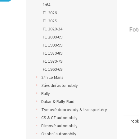
n
1:64
e
F1 2026
l
F1 2025
F1 2020-24
F1 2000-09
F1 1990-99
F1 1980-89
F1 1970-79
F1 1960-69
24h Le Mans
Závodní automobily
Rally
Dakar & Rally-Raid
Týmové doprovody & transportéry
CS & CZ automobily
Popi
Filmové automobily
Osobní automobily