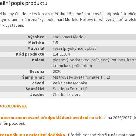
ailní popis produktu
l helmy Charlese Leclerca v měřítku 1:5, jehož zpracování odpovídá tradič
kým standardům značky Looksmart Models. Hotový (sestavený) sběratelsk
n k vystavení.
Výrobce:
Looksmart Models
Měřítko:
1:5
Materiál:
resin (pryskyřice), plast
Kód produktu:
LSHEL034
Balení:
plastový podstavec, průhledný PVC box, kar
krabička s průhledem
Sezona:
2026
Šampionát:
Mistrovství světa formule 1 (F1)
Závod:
Velká cena Monaka
Soutěžící:
Scuderia Ferrari HP
Jezdec:
Charles Leclerc
DOBJEDNÁVKA
robcem anoncované předpokládané uvedení na trh:
zima 2026/2027 (
sněn později).
stota nákupu a prioritní dodávka
- Předobjednané zboží u nás máte na