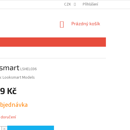
CZK
Přihlášení
NÁKUPNÍ
Prázdný košík
KOŠÍK
ksmart
LSHEL036
a:
Looksmart Models
9 Kč
bjednávka
 doručení