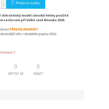
Přidat do košíku
 sběratelský model závodní helmy použité
m Leclercem při Velké ceně Monaka 2026.
žnost
PŘEDOBJEDNÁVKY
odrobnější info v detailním popisu níže).
informace
ZEPTAT SE
SDÍLET