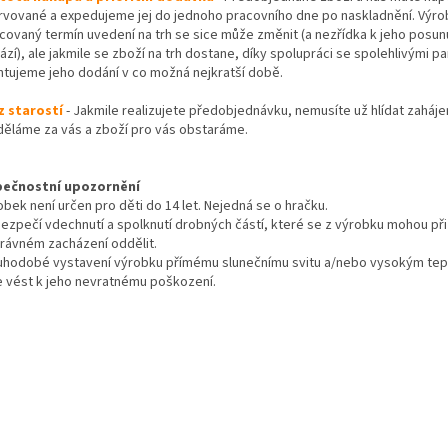
rvované a expedujeme jej do jednoho pracovního dne po naskladnění. Výr
covaný termín uvedení na trh se sice může změnit (a nezřídka k jeho posun
zí), ale jakmile se zboží na trh dostane, díky spolupráci se spolehlivými p
ntujeme jeho dodání v co možná nejkratší době.
z starostí
- Jakmile realizujete předobjednávku, nemusíte už hlídat zaháje
děláme za vás a zboží pro vás obstaráme.
ečnostní upozornění
bek není určen pro děti do 14 let. Nejedná se o hračku.
zpečí vdechnutí a spolknutí drobných částí, které se z výrobku mohou při
rávném zacházení oddělit.
uhodobé vystavení výrobku přímému slunečnímu svitu a/nebo vysokým te
 vést k jeho nevratnému poškození.