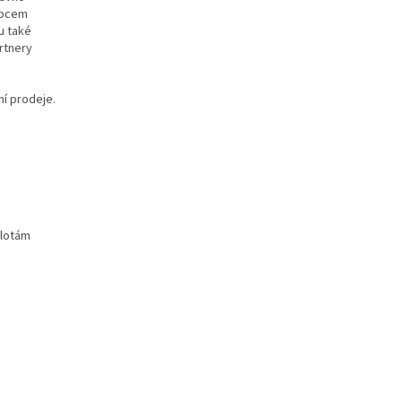
obcem
u také
artnery
ní prodeje.
plotám