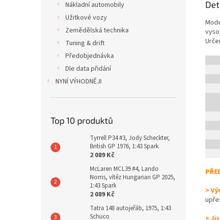
Det
Nákladní automobily
Užitkové vozy
Mode
Zemědělská technika
vyso
Urče
Tuning & drift
Předobjednávka
Dle data přidání
NYNÍ VÝHODNĚJI
Top 10 produktů
Tyrrell P34 #3, Jody Scheckter,
British GP 1976, 1:43 Spark
2 089 Kč
McLaren MCL39 #4, Lando
PŘE
Norris, vítěz Hungarian GP 2025,
1:43 Spark
> Vý
2 089 Kč
upře
Tatra 148 autojeřáb, 1975, 1:43
Schuco
> Ji