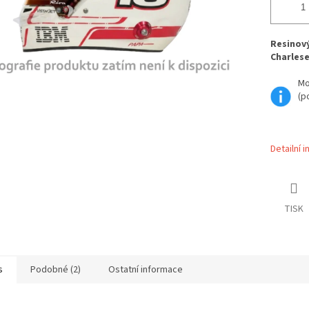
Resinový
Charlese
Mo
(p
Detailní 
TISK
s
Podobné (2)
Ostatní informace