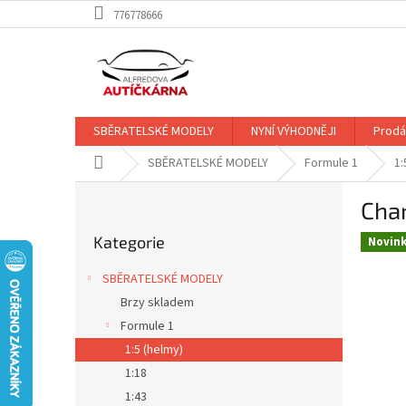
Přejít
776778666
na
obsah
SBĚRATELSKÉ MODELY
NYNÍ VÝHODNĚJI
Prodá
Domů
SBĚRATELSKÉ MODELY
Formule 1
1:
P
Char
o
Přeskočit
s
Kategorie
kategorie
Novin
t
r
SBĚRATELSKÉ MODELY
a
Brzy skladem
n
Formule 1
n
í
1:5 (helmy)
p
1:18
a
1:43