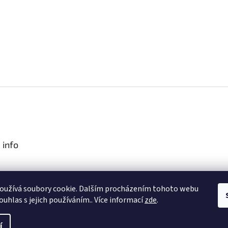
 info
podmínky
oužívá soubory cookie. Dalším procházením tohoto webu
obních údajů
ouhlas s jejich používáním.. Více informací
zde
.
í