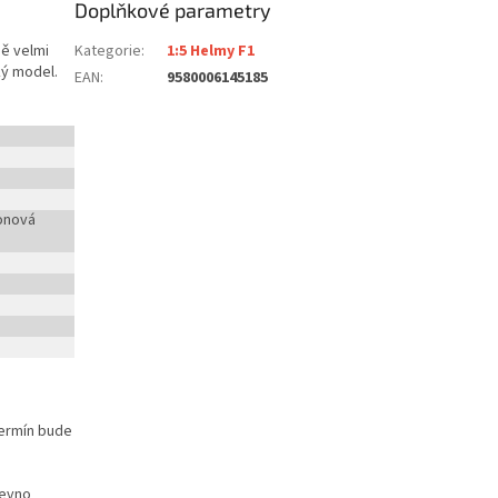
Doplňkové parametry
ně velmi
Kategorie
:
1:5 Helmy F1
ý model.
EAN
:
9580006145185
tonová
termín bude
pevno