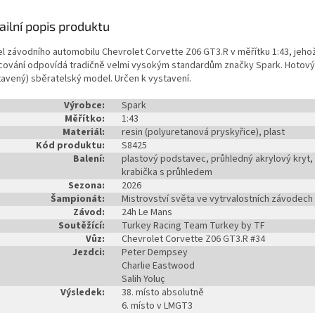
ailní popis produktu
l závodního automobilu Chevrolet Corvette Z06 GT3.R v měřítku 1:43, jeho
cování odpovídá tradičně velmi vysokým standardům značky Spark. Hotový
tavený) sběratelský model. Určen k vystavení.
Výrobce:
Spark
Měřítko:
1:43
Materiál:
resin (polyuretanová pryskyřice), plast
Kód produktu:
S8425
Balení:
plastový podstavec, průhledný akrylový kryt,
krabička s průhledem
Sezona:
2026
Šampionát:
Mistrovství světa ve vytrvalostních závodech
Závod:
24h Le Mans
Soutěžící:
Turkey Racing Team Turkey by TF
Vůz:
Chevrolet Corvette Z06 GT3.R #34
Jezdci:
Peter Dempsey
Charlie Eastwood
Salih Yoluç
Výsledek:
38. místo absolutně
6. místo v LMGT3