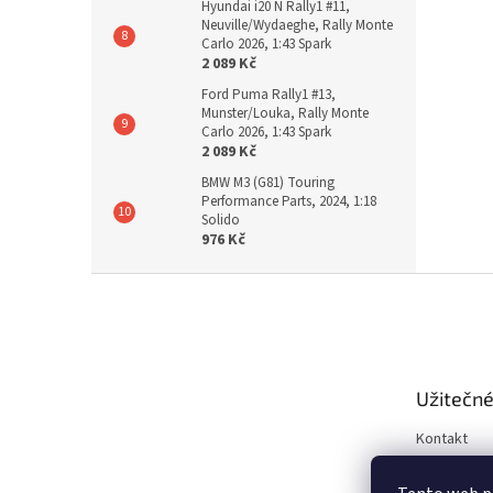
Hyundai i20 N Rally1 #11,
Neuville/Wydaeghe, Rally Monte
Carlo 2026, 1:43 Spark
2 089 Kč
Ford Puma Rally1 #13,
Munster/Louka, Rally Monte
Carlo 2026, 1:43 Spark
2 089 Kč
BMW M3 (G81) Touring
Performance Parts, 2024, 1:18
Solido
976 Kč
Z
á
p
a
t
Užitečné
í
Kontakt
Obchodní 