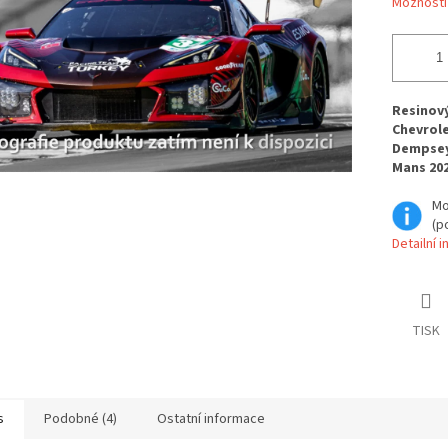
Možnosti
Resinov
Chevrole
Dempsey,
Mans 202
Mo
(p
Detailní 
TISK
s
Podobné (4)
Ostatní informace