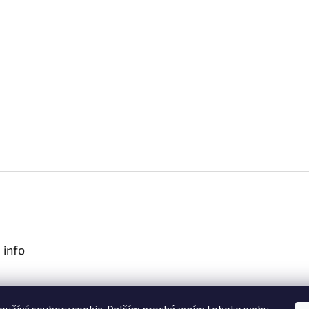
 info
podmínky