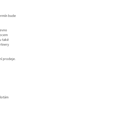
termín bude
pevno
obcem
u také
artnery
ní prodeje.
plotám