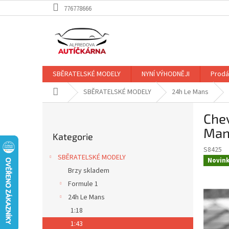
Přejít
776778666
na
obsah
SBĚRATELSKÉ MODELY
NYNÍ VÝHODNĚJI
Prodá
Domů
SBĚRATELSKÉ MODELY
24h Le Mans
P
Che
o
Přeskočit
s
Man
Kategorie
kategorie
t
S8425
r
SBĚRATELSKÉ MODELY
Novin
a
Brzy skladem
n
Formule 1
n
í
24h Le Mans
p
1:18
a
1:43