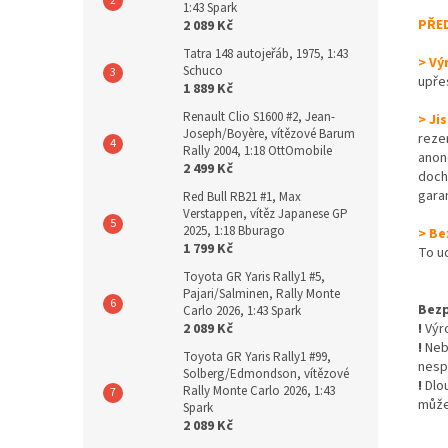
1:43 Spark
PŘE
2 089 Kč
Tatra 148 autojeřáb, 1975, 1:43
> Vý
Schuco
upře
1 889 Kč
Renault Clio S1600 #2, Jean-
> Ji
Joseph/Boyère, vítězové Barum
reze
Rally 2004, 1:18 OttOmobile
anon
2 499 Kč
dochá
gara
Red Bull RB21 #1, Max
Verstappen, vítěz Japanese GP
2025, 1:18 Bburago
> Be
1 799 Kč
To u
Toyota GR Yaris Rally1 #5,
Pajari/Salminen, Rally Monte
Bezp
Carlo 2026, 1:43 Spark
2 089 Kč
!
Výro
!
Nebe
Toyota GR Yaris Rally1 #99,
nesp
Solberg/Edmondson, vítězové
!
Dlo
Rally Monte Carlo 2026, 1:43
může
Spark
2 089 Kč