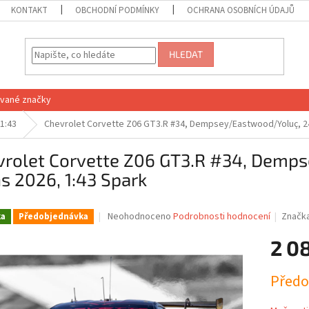
KONTAKT
OBCHODNÍ PODMÍNKY
OCHRANA OSOBNÍCH ÚDAJŮ
HLEDAT
vané značky
1:43
Chevrolet Corvette Z06 GT3.R #34, Dempsey/Eastwood/Yoluç, 24
vrolet Corvette Z06 GT3.R #34, Demp
s 2026, 1:43 Spark
Průměrné
Neohodnoceno
Podrobnosti hodnocení
Značk
ka
Předobjednávka
hodnocení
produktu
2 0
je
0,0
Měrná
Předo
z
cena:
5
hvězdiček.