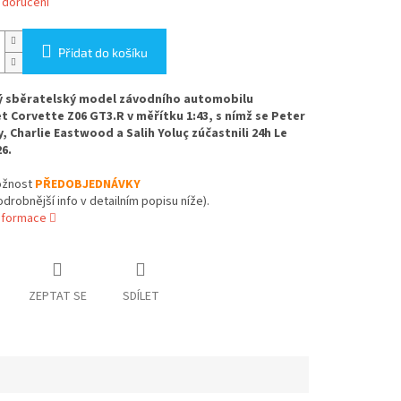
 doručení
Přidat do košíku
ý sběratelský model závodního automobilu
t Corvette Z06 GT3.R v měřítku 1:43, s nímž se Peter
 Charlie Eastwood a Salih Yoluç zúčastnili 24h Le
6.
žnost
PŘEDOBJEDNÁVKY
odrobnější info v detailním popisu níže).
informace
ZEPTAT SE
SDÍLET