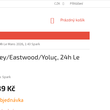
CZK
Přihlášení
NÁKUPNÍ
Prázdný košík
KOŠÍK
h Le Mans 2026, 1:43 Spark
sey/Eastwood/Yoluç, 24h Le
a:
Spark
89 Kč
bjednávka