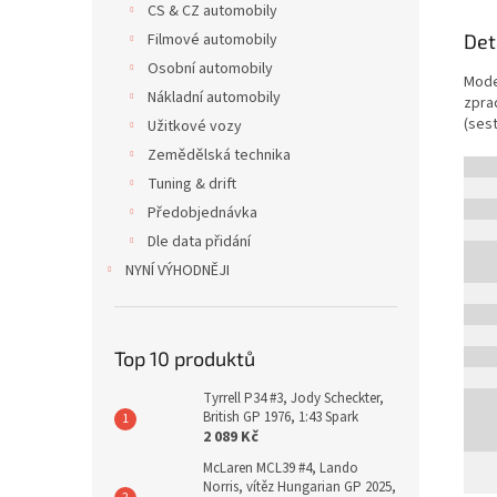
CS & CZ automobily
Filmové automobily
Det
Osobní automobily
Mode
Nákladní automobily
zpra
(ses
Užitkové vozy
Zemědělská technika
Tuning & drift
Předobjednávka
Dle data přidání
NYNÍ VÝHODNĚJI
Top 10 produktů
Tyrrell P34 #3, Jody Scheckter,
British GP 1976, 1:43 Spark
2 089 Kč
McLaren MCL39 #4, Lando
Norris, vítěz Hungarian GP 2025,