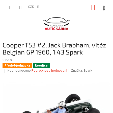
Přejít
NÁKUP
na
CZK
obsah
KOŠÍK
Cooper T53 #2, Jack Brabham, vítěz
Belgian GP 1960, 1:43 Spark
S3510
Předobjednávka
Reedice
Průměrné
Neohodnoceno
Podrobnosti hodnocení
Značka:
Spark
hodnocení
produktu
je
0,0
z
5
hvězdiček.