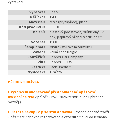
vystavení.
Výrobce:
Spark
Měřítko:
1:43
Materiál:
resin (pryskyřice), plast
Kód produktu:
S3510
Balení:
plastový podstavec, průhledný PVC
box, papírový přebal s průhledem
Sezona:
1960
Šampionát:
Mistrovství světa formule 1
Závod:
Velká cena Belgie
Soutěžící:
Cooper Car Company
Vůz:
Cooper T53 #2
Jezdec:
Jack Brabham
Výsledek:
1. místo
PŘEDOBJEDNÁVKA
> Výrobcem anoncované předpokládané opětovné
uvedení na trh:
v průběhu roku 2026 (termín bude upřesněn
později).
> Jistota nákupu a prioritní dodávka
- Předobjednané zboží
u nás máte napevno rezervované a expedujeme jej do jednoho