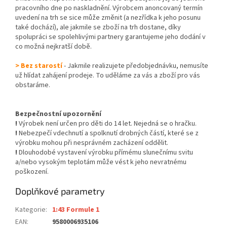
pracovního dne po naskladnění. Výrobcem anoncovaný termín
uvedení na trh se sice může změnit (a nezřídka k jeho posunu
také dochází), ale jakmile se zboží na trh dostane, díky
spolupráci se spolehlivými partnery garantujeme jeho dodání v
co možná nejkratší době.
> Bez starostí
- Jakmile realizujete předobjednávku, nemusíte
už hlídat zahájení prodeje. To uděláme za vás a zboží pro vás
obstaráme.
Bezpečnostní upozornění
!
Výrobek není určen pro děti do 14 let. Nejedná se o hračku.
!
Nebezpečí vdechnutí a spolknutí drobných částí, které se z
výrobku mohou při nesprávném zacházení oddělit.
!
Dlouhodobé vystavení výrobku přímému slunečnímu svitu
a/nebo vysokým teplotám může vést k jeho nevratnému
poškození.
Doplňkové parametry
Kategorie
:
1:43 Formule 1
EAN
:
9580006935106