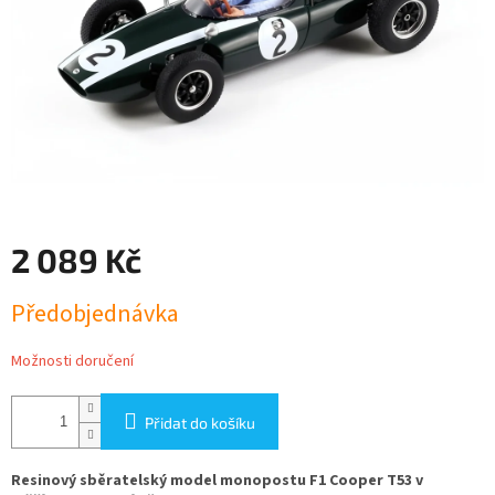
2 089 Kč
Měrná
Předobjednávka
cena:
Možnosti doručení
Přidat do košíku
Resinový sběratelský model monopostu F1 Cooper T53 v