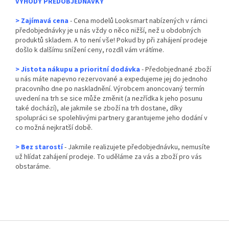
VÝHODY PŘEDOBJEDNÁVKY
> Zajímavá cena
- Cena modelů Looksmart nabízených v rámci
předobjednávky je u nás vždy o něco nižší, než u obdobných
produktů skladem. A to není vše! Pokud by při zahájení prodeje
došlo k dalšímu snížení ceny, rozdíl vám vrátíme.
> Jistota nákupu a prioritní dodávka
- Předobjednané zboží
u nás máte napevno rezervované a expedujeme jej do jednoho
pracovního dne po naskladnění. Výrobcem anoncovaný termín
uvedení na trh se sice může změnit (a nezřídka k jeho posunu
také dochází), ale jakmile se zboží na trh dostane, díky
spolupráci se spolehlivými partnery garantujeme jeho dodání v
co možná nejkratší době.
> Bez starostí
- Jakmile realizujete předobjednávku, nemusíte
už hlídat zahájení prodeje. To uděláme za vás a zboží pro vás
obstaráme.
230922
Z