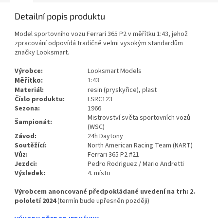
Detailní popis produktu
Model sportovního vozu Ferrari 365 P2 v měřítku 1:43, jehož
zpracování odpovídá tradičně velmi vysokým standardům
značky Looksmart.
Výrobce:
Looksmart Models
Měřítko:
1:43
Materiál:
resin (pryskyřice), plast
Číslo produktu:
LSRC123
Sezona:
1966
Mistrovství světa sportovních vozů
Šampionát:
(WSC)
Závod:
24h Daytony
Soutěžící:
North American Racing Team (NART)
Vůz:
Ferrari 365 P2 #21
Jezdci:
Pedro Rodriguez / Mario Andretti
Výsledek:
4. místo
Výrobcem anoncované předpokládané uvedení na trh: 2.
pololetí 2024
(termín bude upřesněn později)