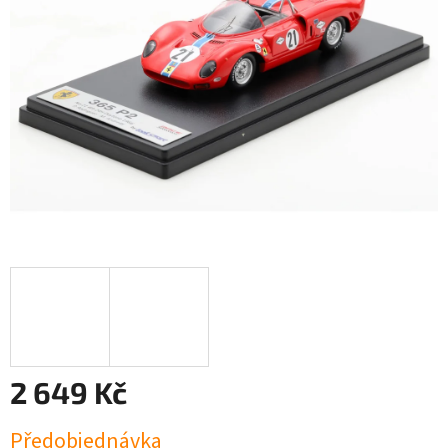
2 649 Kč
Měrná
Předobjednávka
cena: