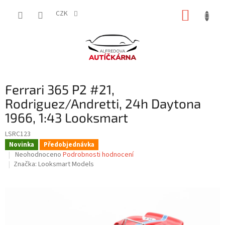
Přejít
NÁKUP
na
CZK
obsah
KOŠÍK
Ferrari 365 P2 #21,
Rodriguez/Andretti, 24h Daytona
1966, 1:43 Looksmart
LSRC123
Novinka
Předobjednávka
Průměrné
Neohodnoceno
Podrobnosti hodnocení
hodnocení
Značka:
Looksmart Models
produktu
je
0,0
z
5
hvězdiček.