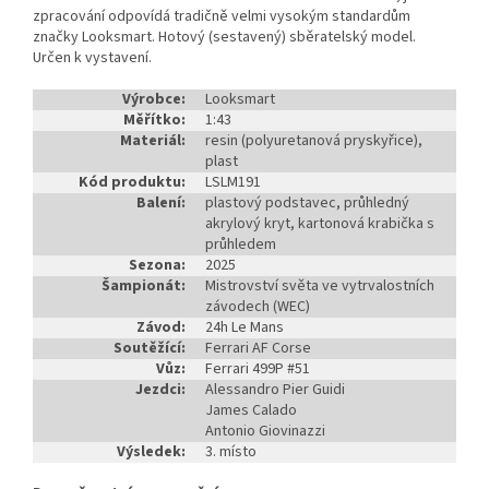
zpracování odpovídá tradičně velmi vysokým standardům
značky Looksmart. Hotový (sestavený) sběratelský model.
Určen k vystavení.
Výrobce:
Looksmart
Měřítko:
1:43
Materiál:
resin (polyuretanová pryskyřice),
plast
Kód produktu:
LSLM191
Balení:
plastový podstavec, průhledný
akrylový kryt, kartonová krabička s
průhledem
Sezona:
2025
Šampionát:
Mistrovství světa ve vytrvalostních
závodech (WEC)
Závod:
24h Le Mans
Soutěžící:
Ferrari AF Corse
Vůz:
Ferrari 499P #51
Jezdci:
Alessandro Pier Guidi
James Calado
Antonio Giovinazzi
Výsledek:
3. místo