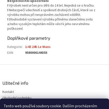
Bezpečnostní upozornění
!
Výrobek není určen pro děti do 14 let. Nejedná se o hračku.
!
Nebezpečí vdechnutí a spolknutí drobných částí, které se z
výrobku mohou při nesprávném zacházení oddělit.
!
Dlouhodobé vystavení výrobku přímému slunečnímu svitu
a/nebo vysokým teplotám může vést k jeho nevratnému
poškození.
Doplňkové parametry
Kategorie
:
1:43 24h Le Mans
EAN
:
9580006144355
Z
á
p
a
Užitečné info
t
Kontakt
í
Obchodní podmínky
Ochrana osobních údajů
Tento web používá soubory cookie. Dalším procházením