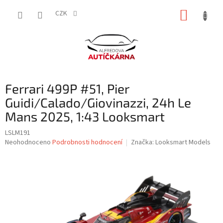
Přejít
NÁKUP
na
CZK
obsah
KOŠÍK
Ferrari 499P #51, Pier
Guidi/Calado/Giovinazzi, 24h Le
Mans 2025, 1:43 Looksmart
LSLM191
Průměrné
Neohodnoceno
Podrobnosti hodnocení
Značka:
Looksmart Models
hodnocení
produktu
je
0,0
z
5
hvězdiček.