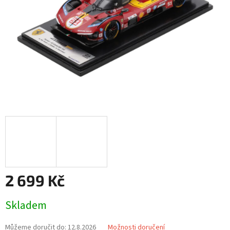
2 699 Kč
Měrná
Skladem
cena:
Můžeme doručit do:
12.8.2026
Možnosti doručení