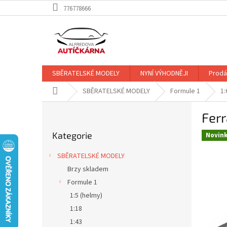
Přejít
776778666
na
obsah
SBĚRATELSKÉ MODELY
NYNÍ VÝHODNĚJI
Prodá
Domů
SBĚRATELSKÉ MODELY
Formule 1
1:
P
Ferr
o
Přeskočit
s
Kategorie
kategorie
Novin
t
r
SBĚRATELSKÉ MODELY
a
Brzy skladem
n
Formule 1
n
í
1:5 (helmy)
p
1:18
a
1:43