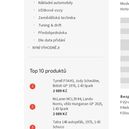
Nákladní automobily
Mode
Hoto
Užitkové vozy
Zemědělská technika
Tuning & drift
Předobjednávka
Dle data přidání
NYNÍ VÝHODNĚJI
Top 10 produktů
Tyrrell P34 #3, Jody Scheckter,
British GP 1976, 1:43 Spark
2 089 Kč
Bezp
McLaren MCL39 #4, Lando
!
Výro
Norris, vítěz Hungarian GP 2025,
!
Nebe
1:43 Spark
!
Dlo
2 089 Kč
Tatra 148 autojeřáb, 1975, 1:43
Schuco