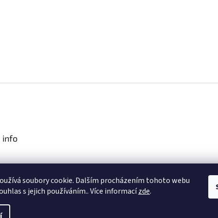
 info
podmínky
oužívá soubory cookie. Dalším procházením tohoto webu
obních údajů
ouhlas s jejich používáním.. Více informací
zde
.
í