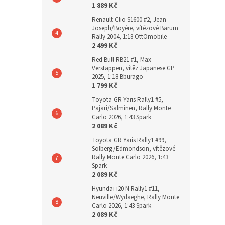
1 889 Kč
Renault Clio S1600 #2, Jean-
Joseph/Boyère, vítězové Barum
Rally 2004, 1:18 OttOmobile
2 499 Kč
Red Bull RB21 #1, Max
Verstappen, vítěz Japanese GP
2025, 1:18 Bburago
1 799 Kč
Toyota GR Yaris Rally1 #5,
Pajari/Salminen, Rally Monte
Carlo 2026, 1:43 Spark
2 089 Kč
Toyota GR Yaris Rally1 #99,
Solberg/Edmondson, vítězové
Rally Monte Carlo 2026, 1:43
Spark
2 089 Kč
Hyundai i20 N Rally1 #11,
Neuville/Wydaeghe, Rally Monte
Carlo 2026, 1:43 Spark
2 089 Kč