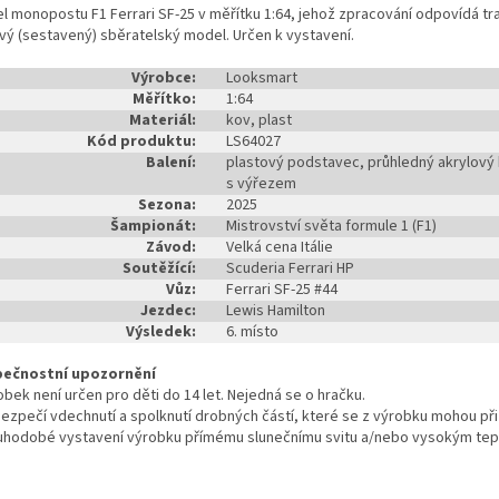
l monopostu F1 Ferrari SF-25 v měřítku 1:64, jehož zpracování odpovídá 
vý (sestavený) sběratelský model. Určen k vystavení.
Výrobce:
Looksmart
Měřítko:
1:64
Materiál:
kov, plast
Kód produktu:
LS64027
Balení:
plastový podstavec, průhledný akrylový k
s výřezem
Sezona:
2025
Šampionát:
Mistrovství světa formule 1 (F1)
Závod:
Velká cena Itálie
Soutěžící:
Scuderia Ferrari HP
Vůz:
Ferrari SF-25 #44
Jezdec:
Lewis Hamilton
Výsledek:
6. místo
ečnostní upozornění
bek není určen pro děti do 14 let. Nejedná se o hračku.
zpečí vdechnutí a spolknutí drobných částí, které se z výrobku mohou př
uhodobé vystavení výrobku přímému slunečnímu svitu a/nebo vysokým tep