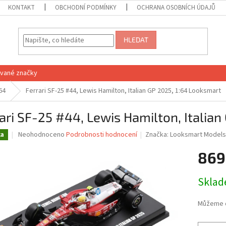
KONTAKT
OBCHODNÍ PODMÍNKY
OCHRANA OSOBNÍCH ÚDAJŮ
HLEDAT
vané značky
64
Ferrari SF-25 #44, Lewis Hamilton, Italian GP 2025, 1:64 Looksmart
ari SF-25 #44, Lewis Hamilton, Italia
Průměrné
Neohodnoceno
Podrobnosti hodnocení
Značka:
Looksmart Model
ka
hodnocení
produktu
869
je
0,0
Měrná
Skla
z
cena:
5
hvězdiček.
Můžeme d