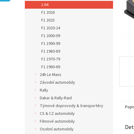
n
1:64
e
F1 2026
l
F1 2025
F1 2020-24
F1 2000-09
F1 1990-99
F1 1980-89
F1 1970-79
F1 1960-69
24h Le Mans
Závodní automobily
Rally
Dakar & Rally-Raid
Týmové doprovody & transportéry
Popi
CS & CZ automobily
Filmové automobily
Det
Osobní automobily