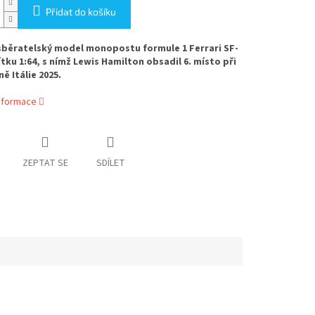
Přidat do košíku
běratelský model monopostu formule 1 Ferrari SF-
ítku 1:64, s nímž Lewis Hamilton obsadil 6. místo při
ě Itálie 2025.
informace
ZEPTAT SE
SDÍLET