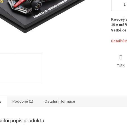
Kovový s
25 v měř
Velké cen
Detailní 
TISK
s
Podobné (1)
Ostatní informace
ailní popis produktu