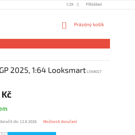
CZK
Přihlášení
NÁKUPNÍ
Prázdný košík
KOŠÍK
n GP 2025, 1:64 Looksmart
LS64027
s
 Kč
dem
oručit do:
12.8.2026
Možnosti doručení