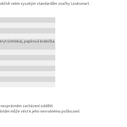
tradičně velmi vysokým standardům značky Looksmart.
ryt (vitrínka), papírová krabička
i nesprávném zacházení oddělit.
lotám může vést k jeho nevratnému poškození.