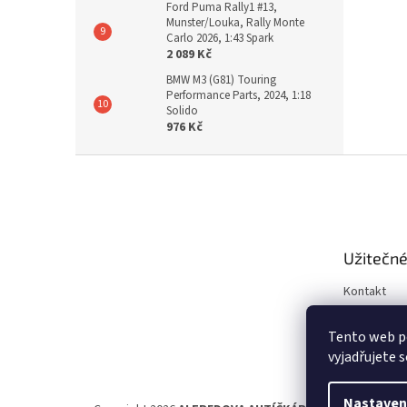
Ford Puma Rally1 #13,
Munster/Louka, Rally Monte
Carlo 2026, 1:43 Spark
2 089 Kč
BMW M3 (G81) Touring
Performance Parts, 2024, 1:18
Solido
976 Kč
Z
á
p
a
t
Užitečné
í
Kontakt
Obchodní 
Tento web p
Ochrana os
vyjadřujete s
Nastaven