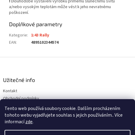
!
Dlouhodobé vystavení výrobku přímému slunečnímu svitu
a/nebo vysokým teplotám může vést k jeho nevratnému
poškození.
Doplňkové parametry
Kategorie
:
1:43 Rally
EAN
:
4895102344574
Z
á
p
a
Užitečné info
t
Kontakt
í
Obchodní podmínky
Ochrana osobních údajů
Tento web používá soubory cookie. Dalším procházením
tohoto webu vyjadřujete souhlas s jejich používáním.. Více
informací
zde
.
Vytvořil Shoptet