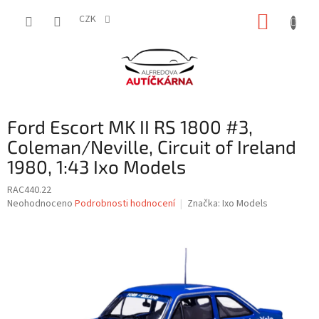
Přejít
NÁKUP
na
CZK
obsah
KOŠÍK
Ford Escort MK II RS 1800 #3,
Coleman/Neville, Circuit of Ireland
1980, 1:43 Ixo Models
RAC440.22
Průměrné
Neohodnoceno
Podrobnosti hodnocení
Značka:
Ixo Models
hodnocení
produktu
je
0,0
z
5
hvězdiček.