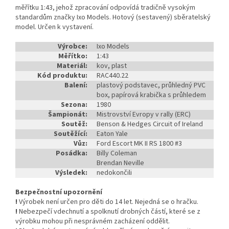
měřítku 1:43, jehož zpracování odpovídá tradičně vysokým
standardům značky Ixo Models. Hotový (sestavený) sběratelský
model. Určen k vystavení.
Výrobce:
Ixo Models
Měřítko:
1:43
Materiál:
kov, plast
Kód produktu:
RAC440.22
Balení:
plastový podstavec, průhledný PVC
box, papírová krabička s průhledem
Sezona:
1980
Šampionát:
Mistrovství Evropy v rally (ERC)
Soutěž:
Benson & Hedges Circuit of Ireland
Soutěžící:
Eaton Yale
Vůz:
Ford Escort MK II RS 1800 #3
Posádka:
Billy Coleman
Brendan Neville
Výsledek:
nedokončili
Bezpečnostní upozornění
!
Výrobek není určen pro děti do 14 let. Nejedná se o hračku.
!
Nebezpečí vdechnutí a spolknutí drobných částí, které se z
výrobku mohou při nesprávném zacházení oddělit.