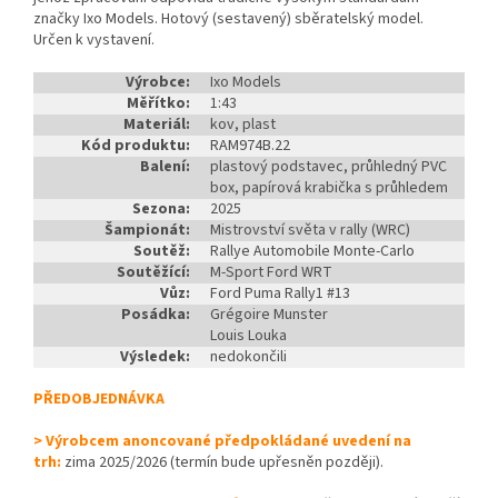
značky Ixo Models. Hotový (sestavený) sběratelský model.
Určen k vystavení.
Výrobce:
Ixo Models
Měřítko:
1:43
Materiál:
kov, plast
Kód produktu:
RAM974B.22
Balení:
plastový podstavec, průhledný PVC
box, papírová krabička s průhledem
Sezona:
2025
Šampionát:
Mistrovství světa v rally (WRC)
Soutěž:
Rallye Automobile Monte-Carlo
Soutěžící:
M-Sport Ford WRT
Vůz:
Ford Puma Rally1 #13
Posádka:
Grégoire Munster
Louis Louka
Výsledek:
nedokončili
PŘEDOBJEDNÁVKA
> Výrobcem anoncované předpokládané uvedení na
trh:
zima 2025/2026 (termín bude upřesněn později).