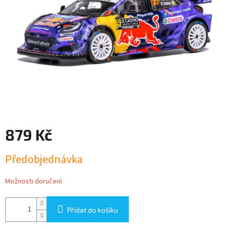
879 Kč
Měrná
Předobjednávka
cena:
Možnosti doručení
Přidat do košíku