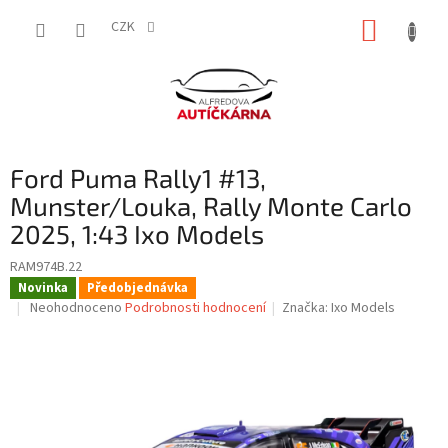
Přejít
NÁKUP
na
CZK
obsah
KOŠÍK
Ford Puma Rally1 #13,
Munster/Louka, Rally Monte Carlo
2025, 1:43 Ixo Models
RAM974B.22
Novinka
Předobjednávka
Průměrné
Neohodnoceno
Podrobnosti hodnocení
Značka:
Ixo Models
hodnocení
produktu
je
0,0
z
5
hvězdiček.