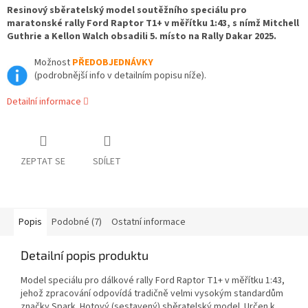
Resinový sběratelský model soutěžního speciálu pro
maratonské rally Ford Raptor T1+ v měřítku 1:43, s nímž Mitchell
Guthrie a Kellon Walch obsadili 5. místo na Rally Dakar 2025.
Možnost
PŘEDOBJEDNÁVKY
(podrobnější info v detailním popisu níže).
Detailní informace
ZEPTAT SE
SDÍLET
Popis
Podobné (7)
Ostatní informace
Detailní popis produktu
Model speciálu pro dálkové rally Ford Raptor T1+ v měřítku 1:43,
jehož zpracování odpovídá tradičně velmi vysokým standardům
značky Spark. Hotový (sestavený) sběratelský model. Určen k