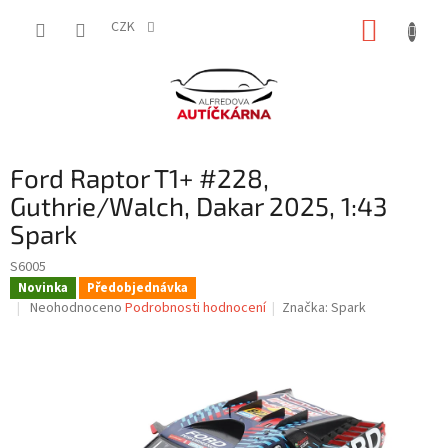
Přejít
NÁKUP
na
CZK
obsah
KOŠÍK
Ford Raptor T1+ #228,
Guthrie/Walch, Dakar 2025, 1:43
Spark
S6005
Novinka
Předobjednávka
Průměrné
Neohodnoceno
Podrobnosti hodnocení
Značka:
Spark
hodnocení
produktu
je
0,0
z
5
hvězdiček.