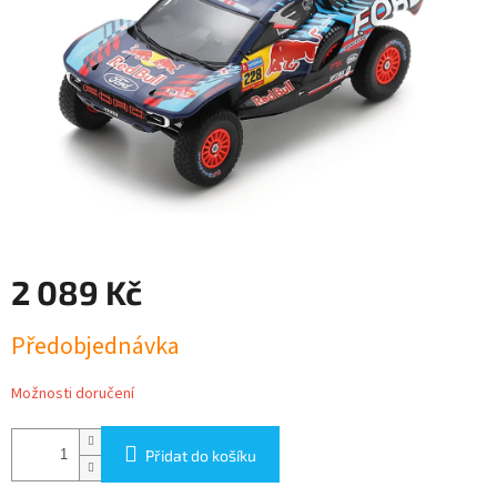
2 089 Kč
Měrná
Předobjednávka
cena:
Možnosti doručení
Přidat do košíku