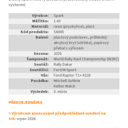
vystavení.
Výrobce:
Spark
Měřítko:
1:43
Materiál:
resin (pryskyřice), plast
Kód produktu:
S6005
Balení:
plastový podstavec, průhledný
akrylový kryt (vitrínka), papírový
přebal s výřezem
Sezona:
2025
Šampionát:
World Rally-Raid Championship (W2RC)
Soutěž:
Rally Dakar
Soutěžící:
Ford M-Sport
Vůz:
Ford Raptor T1+ #228
Posádka:
Mitchell Guthrie
Kellon Walch
Výsledek:
5. místo
PŘEDOBJEDNÁVKA
> Výrobcem anoncované předpokládané uvedení na
trh:
srpen 2026.