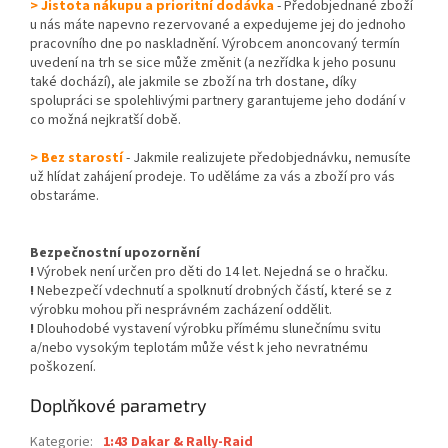
> Jistota nákupu a prioritní dodávka
- Předobjednané zboží
u nás máte napevno rezervované a expedujeme jej do jednoho
pracovního dne po naskladnění. Výrobcem anoncovaný termín
uvedení na trh se sice může změnit (a nezřídka k jeho posunu
také dochází), ale jakmile se zboží na trh dostane, díky
spolupráci se spolehlivými partnery garantujeme jeho dodání v
co možná nejkratší době.
> Bez starostí
- Jakmile realizujete předobjednávku, nemusíte
už hlídat zahájení prodeje. To uděláme za vás a zboží pro vás
obstaráme.
Bezpečnostní upozornění
!
Výrobek není určen pro děti do 14 let. Nejedná se o hračku.
!
Nebezpečí vdechnutí a spolknutí drobných částí, které se z
výrobku mohou při nesprávném zacházení oddělit.
!
Dlouhodobé vystavení výrobku přímému slunečnímu svitu
a/nebo vysokým teplotám může vést k jeho nevratnému
poškození.
Doplňkové parametry
Kategorie
:
1:43 Dakar & Rally-Raid