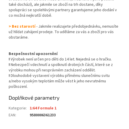
také dochází), ale jakmile se zboží na trh dostane, díky
spolupráci se spolehlivými partnery garantujeme jeho dodání v
co možná nejkratší době.
> Bez starostí
- Jakmile realizujete předobjednávku, nemusíte
už hlídat zahájení prodeje. To uděláme za vás a zboží pro vás
obstaráme.
Bezpečnostní upozornění
!
Výrobek není určen pro děti do 14 let. Nejedná se o hračku.
!
Nebezpečí vdechnutí a spolknutí drobných částí, které se z
výrobku mohou při nesprávném zacházení oddělit.
!
Dlouhodobé vystavení výrobku přímému slunečnímu svitu
a/nebo vysokým teplotám může vést k jeho nevratnému
poškození.
Doplňkové parametry
Kategorie
:
1:64 Formule 1
EAN
:
9580006361233