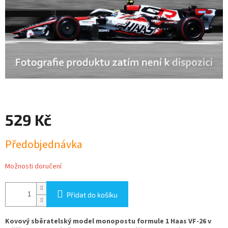
529 Kč
Měrná
Předobjednávka
cena:
Možnosti doručení
Přidat do košíku
Kovový sběratelský model monopostu formule 1 Haas VF-26 v