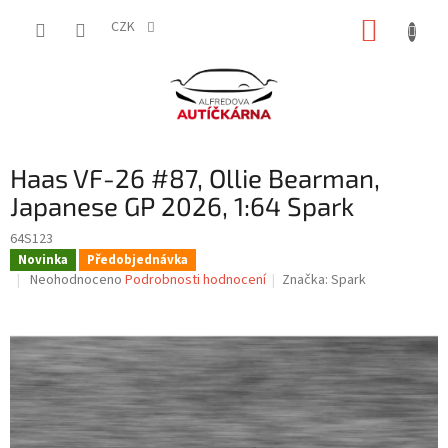
Přejít
NÁKUP
na
CZK
obsah
KOŠÍK
Haas VF-26 #87, Ollie Bearman,
Japanese GP 2026, 1:64 Spark
64S123
Novinka
Předobjednávka
Průměrné
Neohodnoceno
Podrobnosti hodnocení
Značka:
Spark
hodnocení
produktu
je
0,0
z
5
hvězdiček.