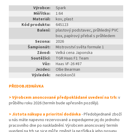
Výrobce:
Spark
Měřítko:
1:64
Materiál:
kov, plast
Kód produktu:
64S123
Balení:
plastový podstavec, průhledný PVC
box, papírový přebal s průhledem
Sezona:
2026
Šampionát:
Mistrovství světa formule 1
Závod:
Velká cena Japonska
Soutěžící:
TGR Haas F1 Team
Vůz:
Haas VF-26 #87
Jezdec:
Ollie Bearman
Výsledek:
nedokončil
PŘEDOBJEDNÁVKA
> Výrobcem anoncované předpokládané uvedení na trh:
v
průběhu roku 2026 (termín bude upřesněn později).
> Jistota nákupu a prioritní dodávka
- Předobjednané zboží
u nás máte napevno rezervované a expedujeme jej do jednoho
pracovního dne po naskladnění. Výrobcem anoncovaný termín
uvedení na trh se sice může změnit (a nezřídka k jeho posunu