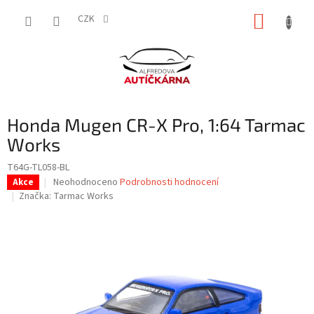
Přejít
NÁKUP
na
CZK
obsah
KOŠÍK
Honda Mugen CR-X Pro, 1:64 Tarmac
Works
T64G-TL058-BL
Průměrné
Neohodnoceno
Podrobnosti hodnocení
Akce
hodnocení
Značka:
Tarmac Works
produktu
je
0,0
z
5
hvězdiček.