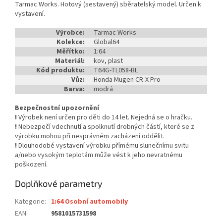
Tarmac Works. Hotový (sestavený) sběratelský model. Určen k
vystavení.
Výrobce:
Tarmac Works
Kolekce:
Global64
Měřítko:
1:64
Materiál:
kov, plast
Kód produktu:
T64G-TL058-BL
Vůz:
Honda Mugen CR-X Pro
Barva:
modrá
Bezpečnostní upozornění
!
Výrobek není určen pro děti do 14 let. Nejedná se o hračku.
!
Nebezpečí vdechnutí a spolknutí drobných částí, které se z
výrobku mohou při nesprávném zacházení oddělit.
!
Dlouhodobé vystavení výrobku přímému slunečnímu svitu
a/nebo vysokým teplotám může vést k jeho nevratnému
poškození.
Doplňkové parametry
Kategorie
:
1:64 Osobní automobily
EAN
:
9581015731598