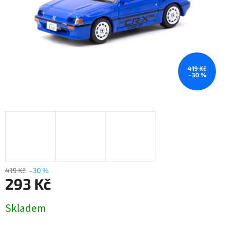
419 Kč
–30 %
419 Kč
–30 %
293 Kč
Měrná
Skladem
cena: