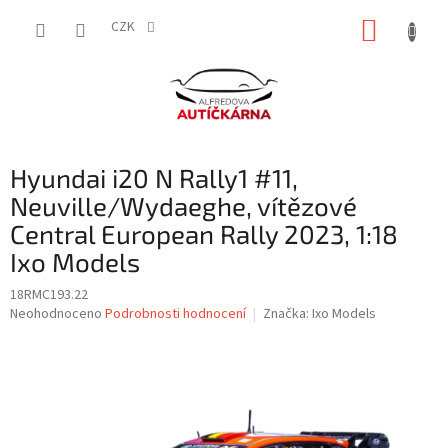
Přejít
NÁKUP
na
CZK
obsah
KOŠÍK
Hyundai i20 N Rally1 #11,
Neuville/Wydaeghe, vítězové
Central European Rally 2023, 1:18
Ixo Models
18RMC193.22
Průměrné
Neohodnoceno
Podrobnosti hodnocení
Značka:
Ixo Models
hodnocení
produktu
je
0,0
z
5
hvězdiček.