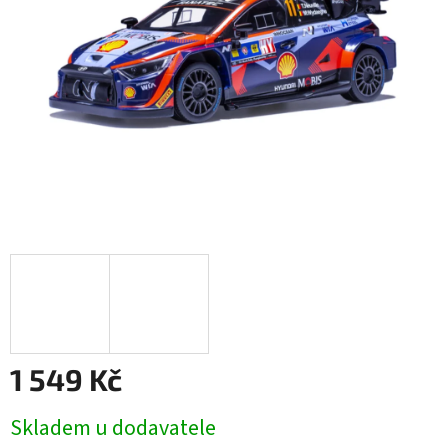
1 549 Kč
Měrná
Skladem u dodavatele
cena: