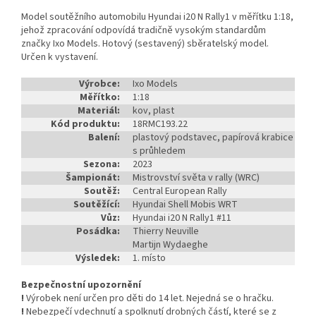
Model soutěžního automobilu Hyundai i20 N Rally1 v měřítku 1:18,
jehož zpracování odpovídá tradičně vysokým standardům
značky Ixo Models. Hotový (sestavený) sběratelský model.
Určen k vystavení.
Výrobce:
Ixo Models
Měřítko:
1:18
Materiál:
kov, plast
Kód produktu:
18RMC193.22
Balení:
plastový podstavec, papírová krabice
s průhledem
Sezona:
2023
Šampionát:
Mistrovství světa v rally (WRC)
Soutěž:
Central European Rally
Soutěžící:
Hyundai Shell Mobis WRT
Vůz:
Hyundai i20 N Rally1 #11
Posádka:
Thierry Neuville
Martijn Wydaeghe
Výsledek:
1. místo
Bezpečnostní upozornění
!
Výrobek není určen pro děti do 14 let. Nejedná se o hračku.
!
Nebezpečí vdechnutí a spolknutí drobných částí, které se z