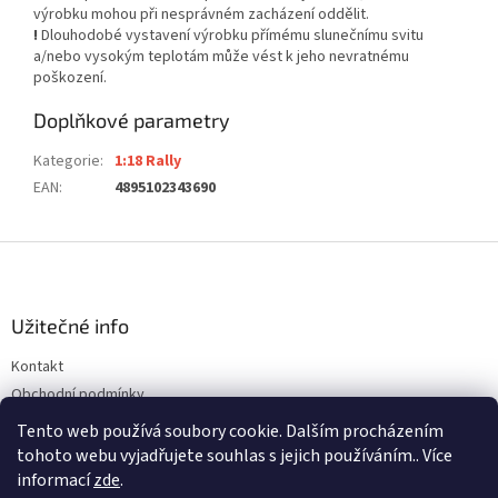
výrobku mohou při nesprávném zacházení oddělit.
!
Dlouhodobé vystavení výrobku přímému slunečnímu svitu
a/nebo vysokým teplotám může vést k jeho nevratnému
poškození.
Doplňkové parametry
Kategorie
:
1:18 Rally
EAN
:
4895102343690
Z
á
p
a
Užitečné info
t
Kontakt
í
Obchodní podmínky
Ochrana osobních údajů
Tento web používá soubory cookie. Dalším procházením
tohoto webu vyjadřujete souhlas s jejich používáním.. Více
informací
zde
.