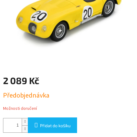
2 089 Kč
Měrná
Předobjednávka
cena:
Možnosti doručení
Přidat do košíku