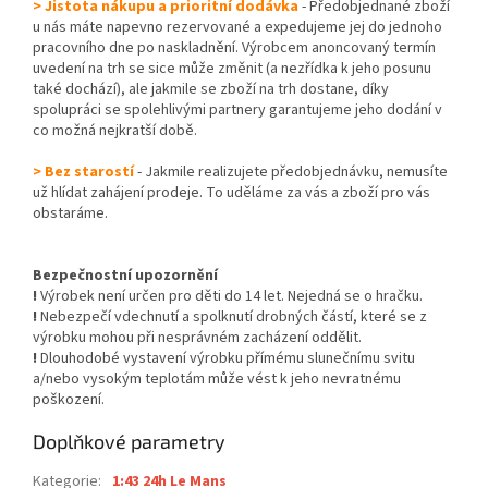
> Jistota nákupu a prioritní dodávka
- Předobjednané zboží
u nás máte napevno rezervované a expedujeme jej do jednoho
pracovního dne po naskladnění. Výrobcem anoncovaný termín
uvedení na trh se sice může změnit (a nezřídka k jeho posunu
také dochází), ale jakmile se zboží na trh dostane, díky
spolupráci se spolehlivými partnery garantujeme jeho dodání v
co možná nejkratší době.
> Bez starostí
- Jakmile realizujete předobjednávku, nemusíte
už hlídat zahájení prodeje. To uděláme za vás a zboží pro vás
obstaráme.
Bezpečnostní upozornění
!
Výrobek není určen pro děti do 14 let. Nejedná se o hračku.
!
Nebezpečí vdechnutí a spolknutí drobných částí, které se z
výrobku mohou při nesprávném zacházení oddělit.
!
Dlouhodobé vystavení výrobku přímému slunečnímu svitu
a/nebo vysokým teplotám může vést k jeho nevratnému
poškození.
Doplňkové parametry
Kategorie
:
1:43 24h Le Mans