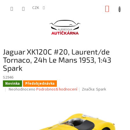
Přejít
NÁKUP
na
CZK
obsah
KOŠÍK
Jaguar XK120C #20, Laurent/de
Tornaco, 24h Le Mans 1953, 1:43
Spark
S2946
Novinka
Předobjednávka
Průměrné
Neohodnoceno
Podrobnosti hodnocení
Značka:
Spark
hodnocení
produktu
je
0,0
z
5
hvězdiček.