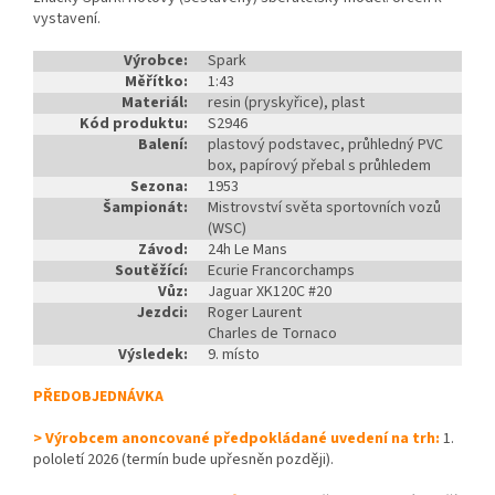
vystavení.
Výrobce:
Spark
Měřítko:
1:43
Materiál:
resin (pryskyřice), plast
Kód produktu:
S2946
Balení:
plastový podstavec, průhledný PVC
box, papírový přebal s průhledem
Sezona:
1953
Šampionát:
Mistrovství světa sportovních vozů
(WSC)
Závod:
24h Le Mans
Soutěžící:
Ecurie Francorchamps
Vůz:
Jaguar XK120C #20
Jezdci:
Roger Laurent
Charles de Tornaco
Výsledek:
9. místo
PŘEDOBJEDNÁVKA
> Výrobcem anoncované předpokládané uvedení na trh:
1.
pololetí 2026 (termín bude upřesněn později).