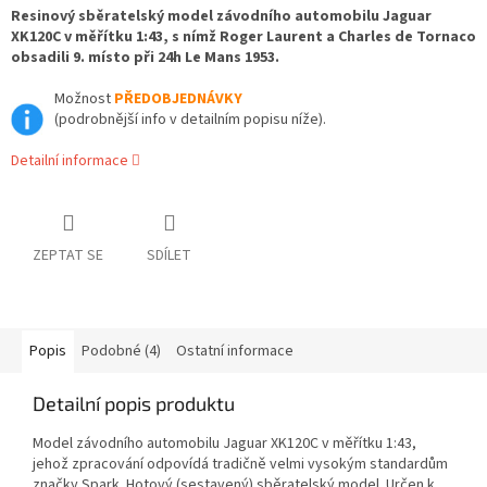
Resinový sběratelský model závodního automobilu Jaguar
XK120C v měřítku 1:43, s nímž Roger Laurent a Charles de Tornaco
obsadili 9. místo při 24h Le Mans 1953.
Možnost
PŘEDOBJEDNÁVKY
(podrobnější info v detailním popisu níže).
Detailní informace
ZEPTAT SE
SDÍLET
Popis
Podobné (4)
Ostatní informace
Detailní popis produktu
Model závodního automobilu Jaguar XK120C v měřítku 1:43,
jehož zpracování odpovídá tradičně velmi vysokým standardům
značky Spark. Hotový (sestavený) sběratelský model. Určen k