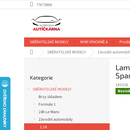
Přejít
776778666
na
obsah
SBĚRATELSKÉ MODELY
NYNÍ VÝHODNĚJI
Prodá
Domů
SBĚRATELSKÉ MODELY
Závodní automobil
P
Lamb
o
Přeskočit
s
Spa
Kategorie
kategorie
t
18S528
r
SBĚRATELSKÉ MODELY
Novin
a
Brzy skladem
n
Formule 1
n
í
24h Le Mans
p
Závodní automobily
a
1:18