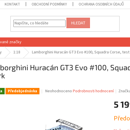
KONTAKT
OBCHODNÍ PODMÍNKY
OCHRANA OSOBNÍCH ÚDAJŮ
HLEDAT
vané značky
y
1:18
Lamborghini Huracán GT3 Evo #100, Squadra Corse, test 
orghini Huracán GT3 Evo #100, Squadra
rk
Průměrné
Neohodnoceno
Podrobnosti hodnocení
Značk
ka
Předobjednávka
hodnocení
produktu
5 19
je
0,0
Měrná
Předo
z
cena:
5
hvězdiček.