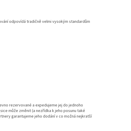
cování odpovídá tradičně velmi vysokým standardům
evno rezervované a expedujeme jej do jednoho
sice může změnit (a nezřídka k jeho posunu také
partnery garantujeme jeho dodání v co možná nejkratší