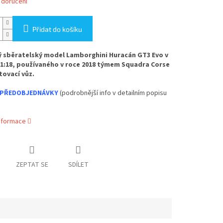
 doručení
Přidat do košíku
 sběratelský model Lamborghini Huracán GT3 Evo v
1:18, používaného v roce 2018 týmem Squadra Corse
tovací vůz.
PŘEDOBJEDNÁVKY
(podrobnější info v detailním popisu
informace
ZEPTAT SE
SDÍLET