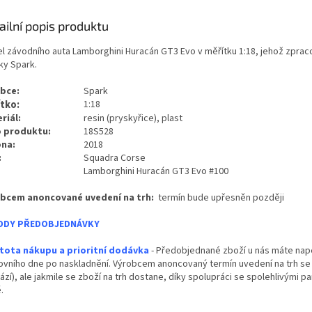
ailní popis produktu
l závodního auta Lamborghini Huracán GT3 Evo v měřítku 1:18, jehož zpra
ky Spark.
bce:
Spark
tko:
1:18
riál:
resin (pryskyřice), plast
o produktu:
18S528
na:
2018
:
Squadra Corse
Lamborghini Huracán GT3 Evo #100
bcem anoncované uvedení na trh:
termín bude upřesněn později
ODY PŘEDOBJEDNÁVKY
stota nákupu a prioritní dodávka
- Předobjednané zboží u nás máte nap
ovního dne po naskladnění. Výrobcem anoncovaný termín uvedení na trh se 
zí), ale jakmile se zboží na trh dostane, díky spolupráci se spolehlivými 
.