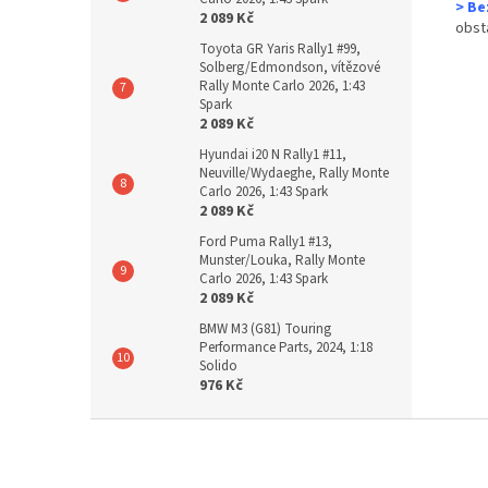
> Be
2 089 Kč
obst
Toyota GR Yaris Rally1 #99,
Solberg/Edmondson, vítězové
Rally Monte Carlo 2026, 1:43
Spark
2 089 Kč
Hyundai i20 N Rally1 #11,
Neuville/Wydaeghe, Rally Monte
Carlo 2026, 1:43 Spark
2 089 Kč
Ford Puma Rally1 #13,
Munster/Louka, Rally Monte
Carlo 2026, 1:43 Spark
2 089 Kč
BMW M3 (G81) Touring
Performance Parts, 2024, 1:18
Solido
976 Kč
Z
á
p