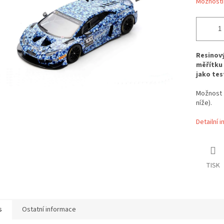
Možnosti
Resinový
měřítku 
jako tes
Možnost
níže).
Detailní 
TISK
s
Ostatní informace