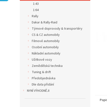
n
1:43
e
1:64
l
Rally
Dakar & Rally-Raid
Týmové doprovody & transportéry
CS & CZ automobily
Filmové automobily
Osobní automobily
Nákladní automobily
Užitkové vozy
Zemědělská technika
Tuning & drift
Předobjednávka
Dle data přidání
NYNÍ VÝHODNĚJI
Popi