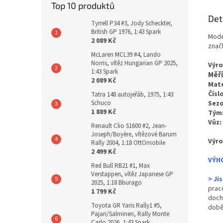
Top 10 produktů
Det
Tyrrell P34 #3, Jody Scheckter,
British GP 1976, 1:43 Spark
Mode
2 089 Kč
znač
McLaren MCL39 #4, Lando
Norris, vítěz Hungarian GP 2025,
Výro
1:43 Spark
Měří
2 089 Kč
Mate
Čísl
Tatra 148 autojeřáb, 1975, 1:43
Schuco
Sezo
1 889 Kč
Tým
Vůz:
Renault Clio S1600 #2, Jean-
Joseph/Boyère, vítězové Barum
Výro
Rally 2004, 1:18 OttOmobile
2 499 Kč
VÝH
Red Bull RB21 #1, Max
Verstappen, vítěz Japanese GP
> Ji
2025, 1:18 Bburago
prac
1 799 Kč
dochá
Toyota GR Yaris Rally1 #5,
době
Pajari/Salminen, Rally Monte
Carlo 2026, 1:43 Spark