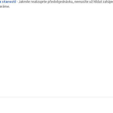
z starostí
- Jakmile realizujete předobjednávku, nemusíte už hlídat zaháje
aráme.