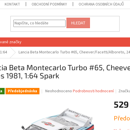
KONTAKT
OBCHODNÍ PODMÍNKY
OCHRANA OSOBNÍCH ÚDAJŮ
HLEDAT
vané značky
1:64
Lancia Beta Montecarlo Turbo #65, Cheever/Facetti/Alboreto, 24
ia Beta Montecarlo Turbo #65, Cheeve
 1981, 1:64 Spark
Průměrné
Neohodnoceno
Podrobnosti hodnocení
Značk
ka
Předobjednávka
hodnocení
produktu
529
je
0,0
Měrná
Předo
z
cena:
5
hvězdiček.