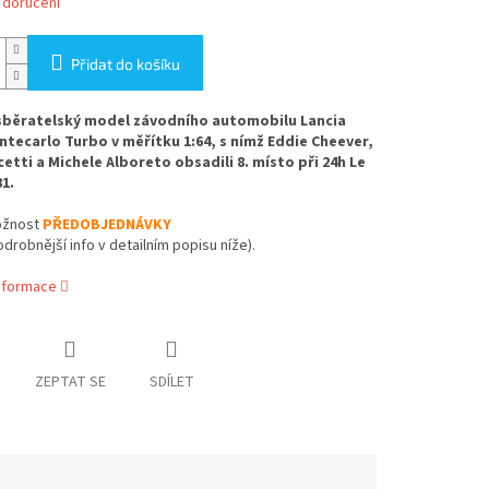
 doručení
Přidat do košíku
sběratelský model závodního automobilu Lancia
tecarlo Turbo v měřítku 1:64, s nímž Eddie Cheever,
cetti a Michele Alboreto obsadili 8. místo při 24h Le
1.
žnost
PŘEDOBJEDNÁVKY
odrobnější info v detailním popisu níže).
informace
ZEPTAT SE
SDÍLET