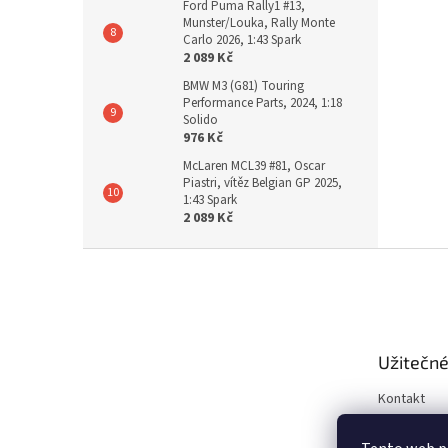
Ford Puma Rally1 #13,
Munster/Louka, Rally Monte
Carlo 2026, 1:43 Spark
2 089 Kč
BMW M3 (G81) Touring
Performance Parts, 2024, 1:18
Solido
976 Kč
McLaren MCL39 #81, Oscar
Piastri, vítěz Belgian GP 2025,
1:43 Spark
2 089 Kč
Z
á
p
a
t
Užitečné
í
Kontakt
Obchodní 