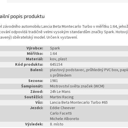
ailní popis produktu
l závodního automobilu Lancia Beta Montecarlo Turbo v měřítku 1:64, jeho
cování odpovídá tradičně velmi vysokým standardům značky Spark. Hotový
tavený) sběratelský model. Určen k vystavení.
Výrobce:
Spark
Měřítko:
1:64
Materiál:
kov, plast
Kód produktu:
64S154
Balení:
plastový podstavec, průhledný PVC box, papí
s průhledem
Sezona:
1981
Šampionát:
Mistrovství světa značek (WCM)
Závod:
24h Le Mans
Soutěžící:
Martini Racing
Vůz:
Lancia Beta Montecarlo Turbo #65
Jezdci:
Eddie Cheever
Carlo Facetti
Michele Alboreto
Výsledek:
8. místo