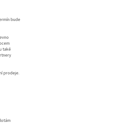
termín bude
pevno
obcem
u také
artnery
ní prodeje.
plotám