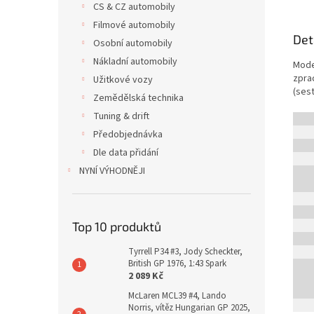
CS & CZ automobily
Filmové automobily
Det
Osobní automobily
Nákladní automobily
Mode
zpra
Užitkové vozy
(ses
Zemědělská technika
Tuning & drift
Předobjednávka
Dle data přidání
NYNÍ VÝHODNĚJI
Top 10 produktů
Tyrrell P34 #3, Jody Scheckter,
British GP 1976, 1:43 Spark
2 089 Kč
McLaren MCL39 #4, Lando
Norris, vítěz Hungarian GP 2025,