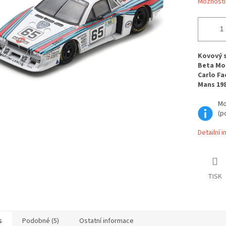
Možnosti
Kovový 
Beta Mon
Carlo Fa
Mans 198
Mo
(p
Detailní 
TISK
s
Podobné (5)
Ostatní informace