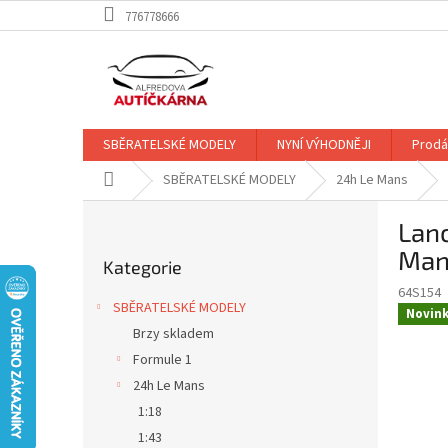
Přejít
776778666
na
obsah
SBĚRATELSKÉ MODELY
NYNÍ VÝHODNĚJI
Prodá
Domů
SBĚRATELSKÉ MODELY
24h Le Mans
P
Lanc
o
Přeskočit
s
Mans
Kategorie
kategorie
t
64S154
r
SBĚRATELSKÉ MODELY
Novin
a
Brzy skladem
n
Formule 1
n
í
24h Le Mans
p
1:18
a
1:43