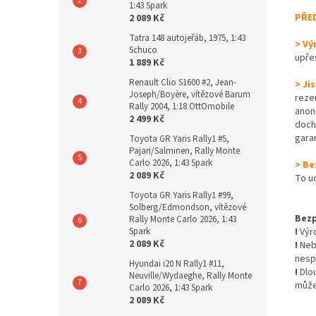
1:43 Spark
PŘE
2 089 Kč
Tatra 148 autojeřáb, 1975, 1:43
> Vý
Schuco
upře
1 889 Kč
Renault Clio S1600 #2, Jean-
> Ji
Joseph/Boyère, vítězové Barum
reze
Rally 2004, 1:18 OttOmobile
anon
2 499 Kč
dochá
gara
Toyota GR Yaris Rally1 #5,
Pajari/Salminen, Rally Monte
Carlo 2026, 1:43 Spark
> Be
2 089 Kč
To u
Toyota GR Yaris Rally1 #99,
Solberg/Edmondson, vítězové
Bezp
Rally Monte Carlo 2026, 1:43
Spark
!
Výro
2 089 Kč
!
Nebe
nesp
Hyundai i20 N Rally1 #11,
!
Dlo
Neuville/Wydaeghe, Rally Monte
může
Carlo 2026, 1:43 Spark
2 089 Kč