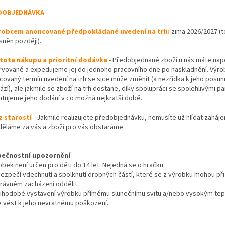
DOBJEDNÁVKA
robcem anoncované předpokládané uvedení na trh:
zima 2026/2027 (
sněn později).
stota nákupu a prioritní dodávka
- Předobjednané zboží u nás máte na
rvované a expedujeme jej do jednoho pracovního dne po naskladnění. Výr
covaný termín uvedení na trh se sice může změnit (a nezřídka k jeho posun
zí), ale jakmile se zboží na trh dostane, díky spolupráci se spolehlivými p
ntujeme jeho dodání v co možná nejkratší době.
z starostí
- Jakmile realizujete předobjednávku, nemusíte už hlídat zaháje
děláme za vás a zboží pro vás obstaráme.
ečnostní upozornění
bek není určen pro děti do 14 let. Nejedná se o hračku.
zpečí vdechnutí a spolknutí drobných částí, které se z výrobku mohou při
rávném zacházení oddělit.
uhodobé vystavení výrobku přímému slunečnímu svitu a/nebo vysokým te
 vést k jeho nevratnému poškození.