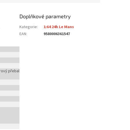
Doplňkové parametry
ž
Kategorie
:
1:64 24h Le Mans
EAN
:
9580006361547
rový přebal