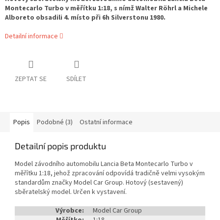
Montecarlo Turbo v měřítku 1:18, s nímž Walter Röhrl a Michele
Alboreto obsadili 4. místo při 6h Silverstonu 1980.
Detailní informace
ZEPTAT SE
SDÍLET
Popis
Podobné (3)
Ostatní informace
Detailní popis produktu
Model závodního automobilu Lancia Beta Montecarlo Turbo v
měřítku 1:18, jehož zpracování odpovídá tradičně velmi vysokým
standardům značky Model Car Group. Hotový (sestavený)
sběratelský model. Určen k vystavení.
Výrobce:
Model Car Group