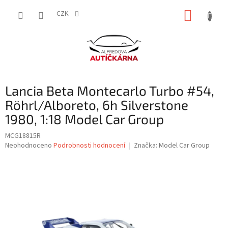
Přejít
NÁKUP
na
CZK
obsah
KOŠÍK
Lancia Beta Montecarlo Turbo #54,
Röhrl/Alboreto, 6h Silverstone
1980, 1:18 Model Car Group
MCG18815R
Průměrné
Neohodnoceno
Podrobnosti hodnocení
Značka:
Model Car Group
hodnocení
produktu
je
0,0
z
5
hvězdiček.