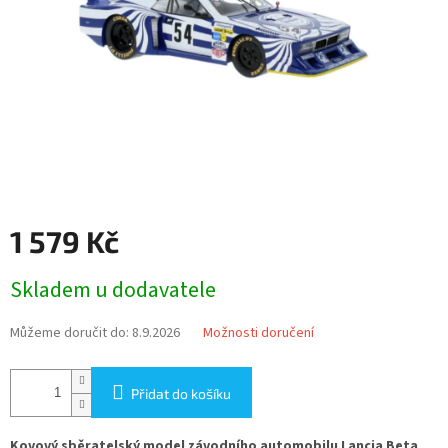
1 579 Kč
Měrná
Skladem u dodavatele
cena:
Můžeme doručit do:
8.9.2026
Možnosti doručení
Přidat do košíku
Kovový sběratelský model závodního automobilu Lancia Beta