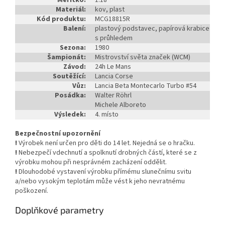
Měřítko:
1:18
Materiál:
kov, plast
Kód produktu:
MCG18815R
Balení:
plastový podstavec, papírová krabice
s průhledem
Sezona:
1980
Šampionát:
Mistrovství světa značek (WCM)
Závod:
24h Le Mans
Soutěžící:
Lancia Corse
Vůz:
Lancia Beta Montecarlo Turbo #54
Posádka:
Walter Röhrl
Michele Alboreto
Výsledek:
4. místo
Bezpečnostní upozornění
!
Výrobek není určen pro děti do 14 let. Nejedná se o hračku.
!
Nebezpečí vdechnutí a spolknutí drobných částí, které se z
výrobku mohou při nesprávném zacházení oddělit.
!
Dlouhodobé vystavení výrobku přímému slunečnímu svitu
a/nebo vysokým teplotám může vést k jeho nevratnému
poškození.
Doplňkové parametry