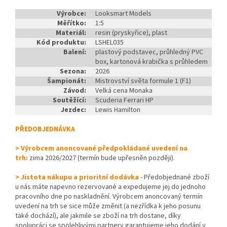
Výrobce:
Looksmart Models
Měřítko:
1:5
Materiál:
resin (pryskyřice), plast
Kód produktu:
LSHEL035
Balení:
plastový podstavec, průhledný PVC
box, kartonová krabička s průhledem
Sezona:
2026
Šampionát:
Mistrovství světa formule 1 (F1)
Závod:
Velká cena Monaka
Soutěžící:
Scuderia Ferrari HP
Jezdec:
Lewis Hamilton
PŘEDOBJEDNÁVKA
> Výrobcem anoncované předpokládané uvedení na
trh:
zima 2026/2027 (termín bude upřesněn později).
> Jistota nákupu a prioritní dodávka
- Předobjednané zboží
u nás máte napevno rezervované a expedujeme jej do jednoho
pracovního dne po naskladnění. Výrobcem anoncovaný termín
uvedení na trh se sice může změnit (a nezřídka k jeho posunu
také dochází), ale jakmile se zboží na trh dostane, díky
spolupráci se spolehlivými partnery garantujeme jeho dodání v