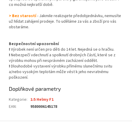
co možná nejkratší době.
> Bez starostí
- Jakmile realizujete předobjednávku, nemusíte
už hlídat zahájení prodeje. To uděláme za vás a zboží pro vás
obstaráme.
Bezpečnostní upozornění
!
Výrobek není určen pro děti do 14 let. Nejedná se o hračku.
!
Nebezpečí vdechnutí a spolknutí drobných částí, které se z
výrobku mohou při nesprávném zacházení oddělit.
!
Dlouhodobé vystavení výrobku přímému slunečnímu svitu
a/nebo vysokým teplotám může vést k jeho nevratnému
poškození.
Doplňkové parametry
Kategorie
:
1:5 Helmy F1
EAN
:
9580006145178
Z
á