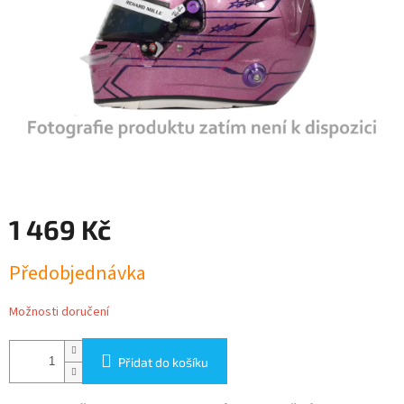
1 469 Kč
Měrná
Předobjednávka
cena:
Možnosti doručení
Přidat do košíku