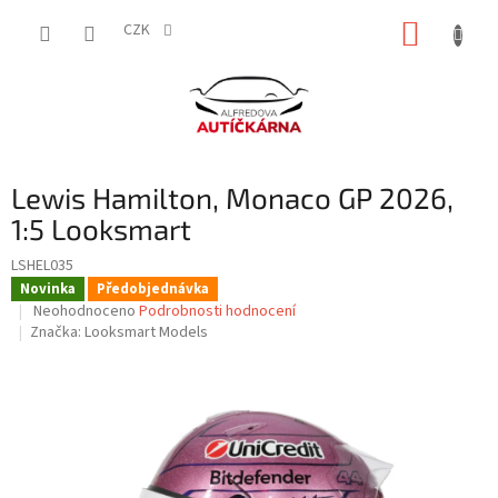
Přejít
NÁKUP
na
CZK
obsah
KOŠÍK
Lewis Hamilton, Monaco GP 2026,
1:5 Looksmart
LSHEL035
Novinka
Předobjednávka
Průměrné
Neohodnoceno
Podrobnosti hodnocení
hodnocení
Značka:
Looksmart Models
produktu
je
0,0
z
5
hvězdiček.