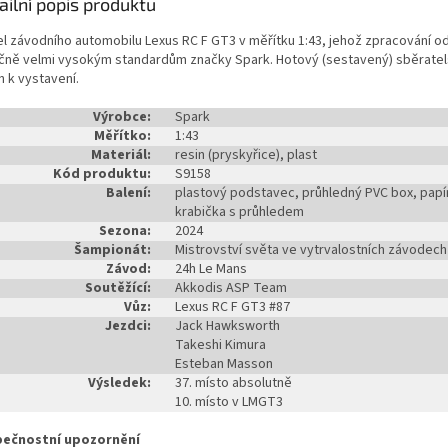
ailní popis produktu
l závodního automobilu Lexus RC F GT3 v měřítku 1:43, jehož zpracování o
ičně velmi vysokým standardům značky Spark. Hotový (sestavený) sběrate
n k vystavení.
Výrobce:
Spark
Měřítko:
1:43
Materiál:
resin (pryskyřice), plast
Kód produktu:
S9158
Balení:
plastový podstavec, průhledný PVC box, papí
krabička s průhledem
Sezona:
2024
Šampionát:
Mistrovství světa ve vytrvalostních závodech
Závod:
24h Le Mans
Soutěžící:
Akkodis ASP Team
Vůz:
Lexus RC F GT3 #87
Jezdci:
Jack Hawksworth
Takeshi Kimura
Esteban Masson
Výsledek:
37. místo absolutně
10. místo v LMGT3
ečnostní upozornění