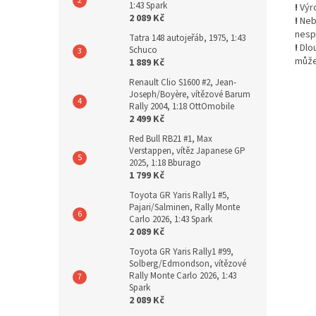
1:43 Spark
!
Výro
2 089 Kč
!
Nebe
nesp
Tatra 148 autojeřáb, 1975, 1:43
!
Dlo
Schuco
může
1 889 Kč
Renault Clio S1600 #2, Jean-
Joseph/Boyère, vítězové Barum
Rally 2004, 1:18 OttOmobile
2 499 Kč
Red Bull RB21 #1, Max
Verstappen, vítěz Japanese GP
2025, 1:18 Bburago
1 799 Kč
Toyota GR Yaris Rally1 #5,
Pajari/Salminen, Rally Monte
Carlo 2026, 1:43 Spark
2 089 Kč
Toyota GR Yaris Rally1 #99,
Solberg/Edmondson, vítězové
Rally Monte Carlo 2026, 1:43
Spark
2 089 Kč