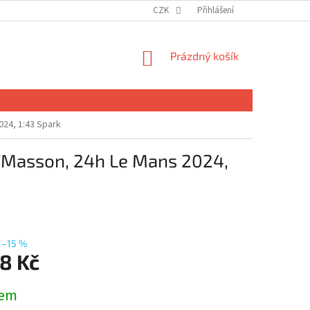
CZK
Přihlášení
NÁKUPNÍ
Prázdný košík
KOŠÍK
24, 1:43 Spark
/Masson, 24h Le Mans 2024,
–15 %
8 Kč
dem