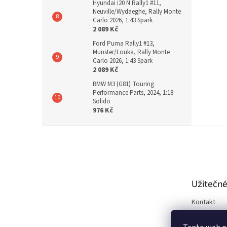
Hyundai i20 N Rally1 #11,
Neuville/Wydaeghe, Rally Monte
Carlo 2026, 1:43 Spark
2 089 Kč
Ford Puma Rally1 #13,
Munster/Louka, Rally Monte
Carlo 2026, 1:43 Spark
2 089 Kč
BMW M3 (G81) Touring
Performance Parts, 2024, 1:18
Solido
976 Kč
Z
á
p
a
t
Užitečné
í
Kontakt
Obchodní 