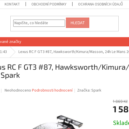
KONTAKT
OBCHODNÍ PODMÍNKY
OCHRANA OSOBNÍCH ÚDAJŮ
HLEDAT
vané značky
1:43
Lexus RC F GT3 #87, Hawksworth/Kimura/Masson, 24h Le Mans 20
us RC F GT3 #87, Hawksworth/Kimura
 Spark
Průměrné
Neohodnoceno
Podrobnosti hodnocení
Značka:
Spark
hodnocení
produktu
1 869 Kč
je
1 58
0,0
z
Měrná
Skla
5
cena:
hvězdiček.