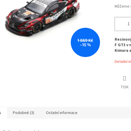
Můžeme d
Resinov
1 869 Kč
–15 %
F GT3 v 
Kimura a
Detailní 
TISK
s
Podobné (3)
Ostatní informace