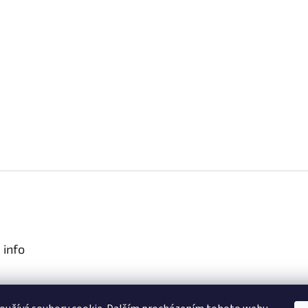
 info
podmínky