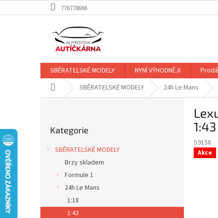
Přejít
776778666
na
obsah
SBĚRATELSKÉ MODELY
NYNÍ VÝHODNĚJI
Prodá
Domů
SBĚRATELSKÉ MODELY
24h Le Mans
P
Lex
o
Přeskočit
s
1:43
Kategorie
kategorie
t
S9158
r
SBĚRATELSKÉ MODELY
Akce
a
Brzy skladem
n
Formule 1
n
í
24h Le Mans
p
1:18
a
1:43