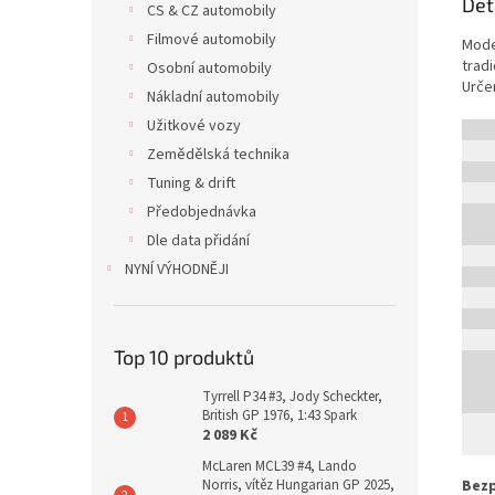
Det
CS & CZ automobily
Filmové automobily
Mode
trad
Osobní automobily
Urče
Nákladní automobily
Užitkové vozy
Zemědělská technika
Tuning & drift
Předobjednávka
Dle data přidání
NYNÍ VÝHODNĚJI
Top 10 produktů
Tyrrell P34 #3, Jody Scheckter,
British GP 1976, 1:43 Spark
2 089 Kč
McLaren MCL39 #4, Lando
Norris, vítěz Hungarian GP 2025,
Bezp