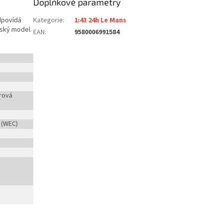
Doplňkové parametry
dpovídá
Kategorie
:
1:43 24h Le Mans
lský model.
EAN
:
9580006991584
rová
 (WEC)