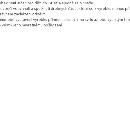
bek není určen pro děti do 14 let. Nejedná se o hračku.
zpečí vdechnutí a spolknutí drobných částí, které se z výrobku mohou při
rávném zacházení oddělit.
uhodobé vystavení výrobku přímému slunečnímu svitu a/nebo vysokým te
 vést k jeho nevratnému poškození.