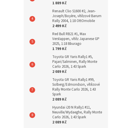
1 889 Kč
Renault Clio S1600 #2, Jean-
Joseph/Boyère, vítězové Barum
Rally 2004, 1:18 OttOmobile
2 499 Kč
Red Bull RB21 #1, Max
Verstappen, vítěz Japanese GP
2025, 1:18 Bburago
1 799 Kč
Toyota GR Yaris Rally1 #5,
Pajari/Salminen, Rally Monte
Carlo 2026, 1:43 Spark
2 089 Kč
Toyota GR Yaris Rally1 #99,
Solberg/Edmondson, vítězové
Rally Monte Carlo 2026, 1:43
Spark
2 089 Kč
Hyundai i20 N Rally1 #11,
Neuville/Wydaeghe, Rally Monte
Carlo 2026, 1:43 Spark
2 089 Kč