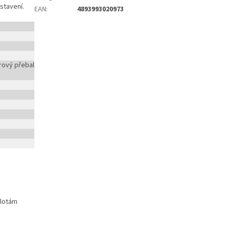
stavení.
EAN
:
4893993020973
rový přebal
plotám