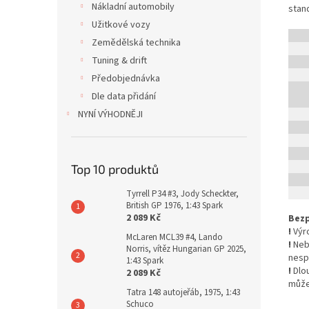
Nákladní automobily
stan
Užitkové vozy
Zemědělská technika
Tuning & drift
Předobjednávka
Dle data přidání
NYNÍ VÝHODNĚJI
Top 10 produktů
Tyrrell P34 #3, Jody Scheckter,
British GP 1976, 1:43 Spark
2 089 Kč
Bezp
!
Výro
McLaren MCL39 #4, Lando
!
Nebe
Norris, vítěz Hungarian GP 2025,
nesp
1:43 Spark
!
Dlo
2 089 Kč
může
Tatra 148 autojeřáb, 1975, 1:43
Schuco