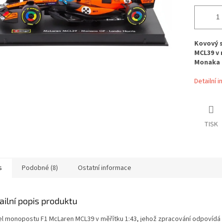
Kovový 
MCL39 v 
Monaka 
Detailní 
TISK
s
Podobné (8)
Ostatní informace
ailní popis produktu
l monopostu F1 McLaren MCL39 v měřítku 1:43, jehož zpracování odpovídá 