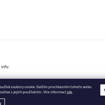
 info
podmínky
oužívá soubory cookie. Dalším procházením tohoto webu
obních údajů
ouhlas s jejich používáním.. Více informací
zde
.
í