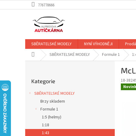
Přejít
776778666
na
obsah
SBĚRATELSKÉ MODELY
NYNÍ VÝHODNĚJI
Prodá
Domů
SBĚRATELSKÉ MODELY
Formule 1
1:
P
McL
o
Přeskočit
s
18-382
Kategorie
kategorie
t
Novin
r
SBĚRATELSKÉ MODELY
a
Brzy skladem
n
Formule 1
n
í
1:5 (helmy)
p
1:18
a
1:43