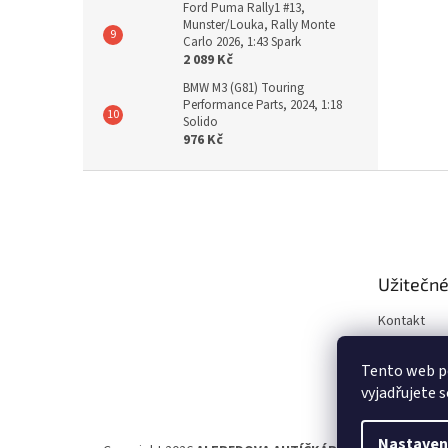
Ford Puma Rally1 #13,
Munster/Louka, Rally Monte
Carlo 2026, 1:43 Spark
2 089 Kč
BMW M3 (G81) Touring
Performance Parts, 2024, 1:18
Solido
976 Kč
Z
á
p
a
t
Užitečné
í
Kontakt
Obchodní 
Tento web p
Ochrana os
vyjadřujete s
Nastaven