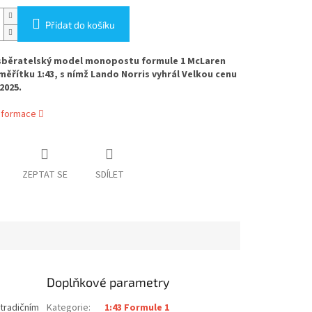
Přidat do košíku
sběratelský model monopostu formule 1 McLaren
měřítku 1:43, s nímž Lando Norris vyhrál Velkou cenu
2025.
informace
ZEPTAT SE
SDÍLET
Doplňkové parametry
tradičním
Kategorie
:
1:43 Formule 1