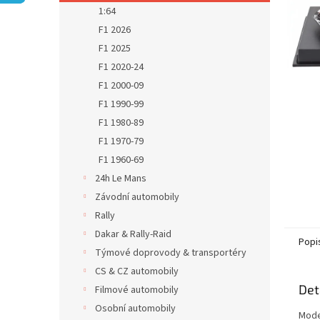
n
1:64
e
F1 2026
l
F1 2025
F1 2020-24
F1 2000-09
F1 1990-99
F1 1980-89
F1 1970-79
F1 1960-69
24h Le Mans
Závodní automobily
Rally
Dakar & Rally-Raid
Popi
Týmové doprovody & transportéry
CS & CZ automobily
Det
Filmové automobily
Osobní automobily
Mode