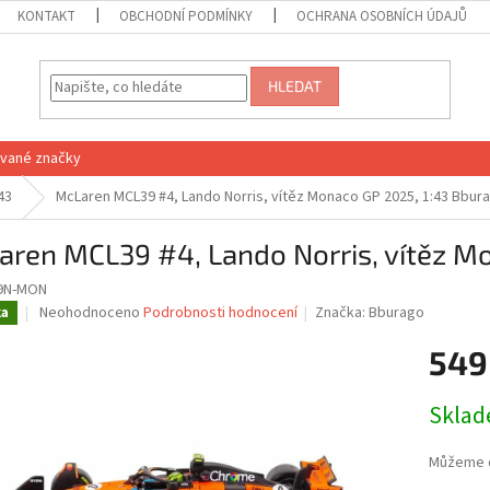
KONTAKT
OBCHODNÍ PODMÍNKY
OCHRANA OSOBNÍCH ÚDAJŮ
HLEDAT
vané značky
43
McLaren MCL39 #4, Lando Norris, vítěz Monaco GP 2025, 1:43 Bbur
aren MCL39 #4, Lando Norris, vítěz M
49N-MON
Průměrné
Neohodnoceno
Podrobnosti hodnocení
Značka:
Bburago
ka
hodnocení
produktu
549
je
0,0
Měrná
Skla
z
cena:
5
hvězdiček.
Můžeme d