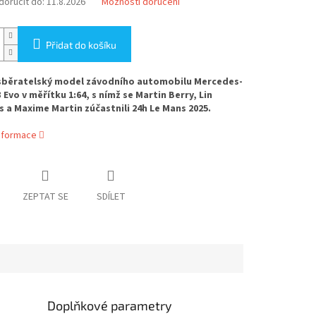
oručit do:
11.8.2026
Možnosti doručení
Přidat do košíku
sběratelský model závodního automobilu Mercedes-
Evo v měřítku 1:64, s nímž se Martin Berry, Lin
 a Maxime Martin zúčastnili 24h Le Mans 2025.
informace
ZEPTAT SE
SDÍLET
Doplňkové parametry