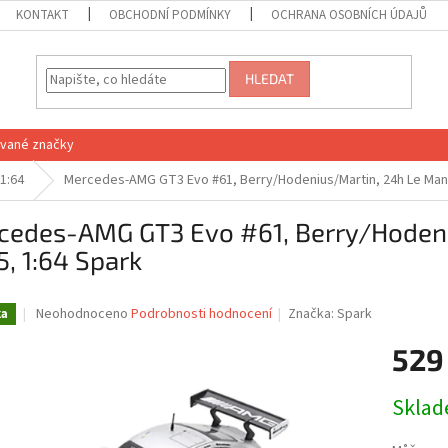
KONTAKT
OBCHODNÍ PODMÍNKY
OCHRANA OSOBNÍCH ÚDAJŮ
HLEDAT
vané značky
1:64
Mercedes-AMG GT3 Evo #61, Berry/Hodenius/Martin, 24h Le Mans
cedes-AMG GT3 Evo #61, Berry/Hodeni
, 1:64 Spark
Průměrné
Neohodnoceno
Podrobnosti hodnocení
Značka:
Spark
ka
hodnocení
produktu
529
je
0,0
Měrná
Skla
z
cena:
5
hvězdiček.