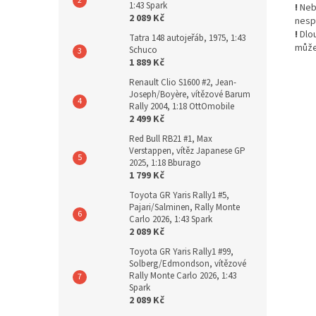
1:43 Spark
!
Nebe
2 089 Kč
nesp
!
Dlo
Tatra 148 autojeřáb, 1975, 1:43
může
Schuco
1 889 Kč
Renault Clio S1600 #2, Jean-
Joseph/Boyère, vítězové Barum
Rally 2004, 1:18 OttOmobile
2 499 Kč
Red Bull RB21 #1, Max
Verstappen, vítěz Japanese GP
2025, 1:18 Bburago
1 799 Kč
Toyota GR Yaris Rally1 #5,
Pajari/Salminen, Rally Monte
Carlo 2026, 1:43 Spark
2 089 Kč
Toyota GR Yaris Rally1 #99,
Solberg/Edmondson, vítězové
Rally Monte Carlo 2026, 1:43
Spark
2 089 Kč