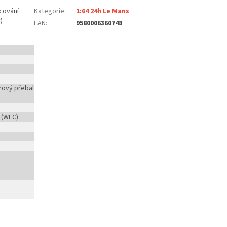
cování
Kategorie
:
1:64 24h Le Mans
)
EAN
:
9580006360748
rový přebal
 (WEC)