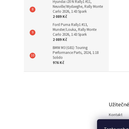
Hyundai i20 N Rally1 #11,
Neuville/Wydaeghe, Rally Monte
Carlo 2026, 1:43 Spark
2 089 Kč
Ford Puma Rally1 #13,
Munster/Louka, Rally Monte
Carlo 2026, 1:43 Spark
2 089 Kč
BMW M3 (G81) Touring
Performance Parts, 2024, 1:18
Solido
976 Kč
Z
á
p
a
t
Užitečné
í
Kontakt
Obchodní 