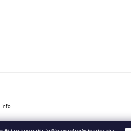
 info
podmínky