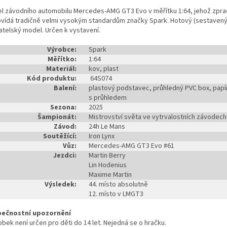
l závodního automobilu Mercedes-AMG GT3 Evo v měřítku 1:64, jehož zpra
vídá tradičně velmi vysokým standardům značky Spark. Hotový (sestavený
atelský model. Určen k vystavení.
Výrobce:
Spark
Měřítko:
1:64
Materiál:
kov, plast
Kód produktu:
64S074
Balení:
plastový podstavec, průhledný PVC box, papí
s průhledem
Sezona:
2025
Šampionát:
Mistrovství světa ve vytrvalostních závodech
Závod:
24h Le Mans
Soutěžící:
Iron Lynx
Vůz:
Mercedes-AMG GT3 Evo #61
Jezdci:
Martin Berry
Lin Hodenius
Maxime Martin
Výsledek:
44. místo absolutně
12. místo v LMGT3
ečnostní upozornění
bek není určen pro děti do 14 let. Nejedná se o hračku.