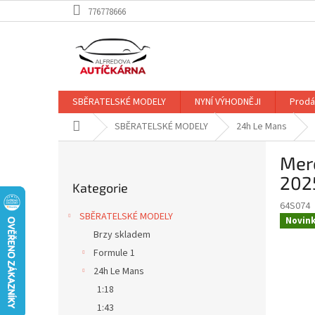
Přejít
776778666
na
obsah
SBĚRATELSKÉ MODELY
NYNÍ VÝHODNĚJI
Prodá
Domů
SBĚRATELSKÉ MODELY
24h Le Mans
P
Mer
o
Přeskočit
s
2025
Kategorie
kategorie
t
64S074
r
SBĚRATELSKÉ MODELY
Novin
a
Brzy skladem
n
Formule 1
n
í
24h Le Mans
p
1:18
a
1:43