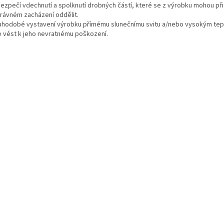
zpečí vdechnutí a spolknutí drobných částí, které se z výrobku mohou při
rávném zacházení oddělit.
uhodobé vystavení výrobku přímému slunečnímu svitu a/nebo vysokým te
 vést k jeho nevratnému poškození.