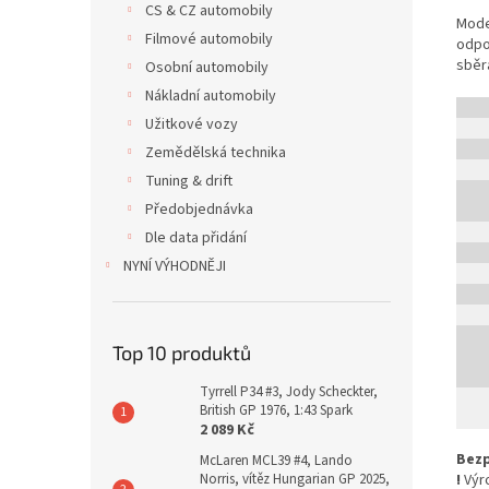
CS & CZ automobily
Mode
Filmové automobily
odpo
sběr
Osobní automobily
Nákladní automobily
Užitkové vozy
Zemědělská technika
Tuning & drift
Předobjednávka
Dle data přidání
NYNÍ VÝHODNĚJI
Top 10 produktů
Tyrrell P34 #3, Jody Scheckter,
British GP 1976, 1:43 Spark
2 089 Kč
Bezp
McLaren MCL39 #4, Lando
Norris, vítěz Hungarian GP 2025,
!
Výro