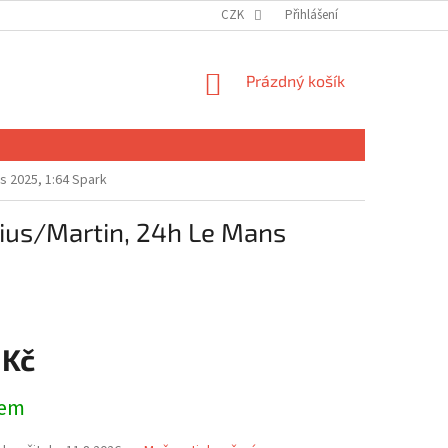
CZK
Přihlášení
NÁKUPNÍ
Prázdný košík
KOŠÍK
 2025, 1:64 Spark
us/Martin, 24h Le Mans
 Kč
dem