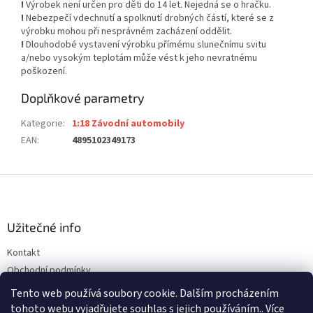
!
Výrobek není určen pro děti do 14 let. Nejedná se o hračku.
!
Nebezpečí vdechnutí a spolknutí drobných částí, které se z
výrobku mohou při nesprávném zacházení oddělit.
!
Dlouhodobé vystavení výrobku přímému slunečnímu svitu
a/nebo vysokým teplotám může vést k jeho nevratnému
poškození.
Doplňkové parametry
Kategorie
:
1:18 Závodní automobily
EAN
:
4895102349173
Z
á
p
a
Užitečné info
t
Kontakt
í
Obchodní podmínky
Ochrana osobních údajů
Tento web používá soubory cookie. Dalším procházením
tohoto webu vyjadřujete souhlas s jejich používáním.. Více