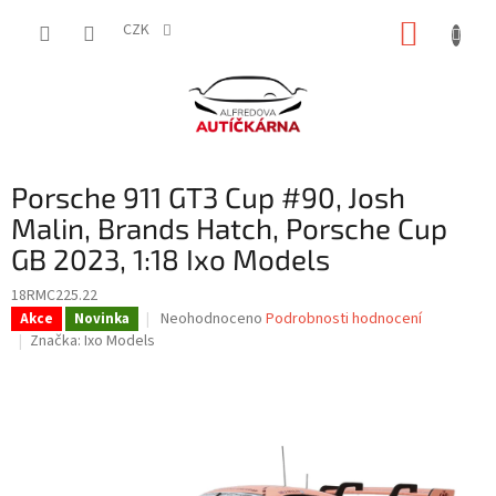
Přejít
NÁKUP
na
CZK
obsah
KOŠÍK
Porsche 911 GT3 Cup #90, Josh
Malin, Brands Hatch, Porsche Cup
GB 2023, 1:18 Ixo Models
18RMC225.22
Průměrné
Neohodnoceno
Podrobnosti hodnocení
Akce
Novinka
hodnocení
Značka:
Ixo Models
produktu
je
0,0
z
5
hvězdiček.