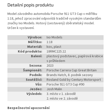
Detailní popis produktu
Model závodního automobilu Porsche 911 GT3 Cup v měřítku
1:18, jehož zpracování odpovídá tradičně vysokým standardům
značky Ixo Models. Hotový (sestavený) sběratelský model.
Určen k vystavení.
Výrobce:
Ixo Models
Měřítko:
1:18
Materiál:
kov, plast
Kód produktu:
18RMC225.22
Balení:
plastový podstavec, papírová krabice
s průhledem
Sezona:
2023
Šampionát:
Porsche Carrera Cup Great Britain
Podnik:
Brands Hatch, 8. podnik sezony
Soutěžící:
Rosland Gold by Century Motorsport
Vůz:
Porsche 911 GT3 Cup #90
Jezdec:
Josh Malin
Výsledek:
3. místo v 1. závodě
2. místo ve 2. závodě
Bezpečnostní upozornění