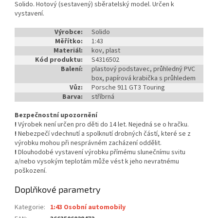
Solido. Hotový (sestavený) sběratelský model. Určen k
vystavení.
Výrobce:
Solido
Měřítko:
1:43
Materiál:
kov, plast
Kód produktu:
S4316502
Balení:
plastový podstavec, průhledný PVC
box, papírová krabička s průhledem
Vůz:
Porsche 911 GT3 Touring
Barva:
stříbrná
Bezpečnostní upozornění
!
Výrobek není určen pro děti do 14 let. Nejedná se o hračku.
!
Nebezpečí vdechnutí a spolknutí drobných částí, které se z
výrobku mohou při nesprávném zacházení oddělit.
!
Dlouhodobé vystavení výrobku přímému slunečnímu svitu
a/nebo vysokým teplotám může vést k jeho nevratnému
poškození.
Doplňkové parametry
Kategorie
:
1:43 Osobní automobily