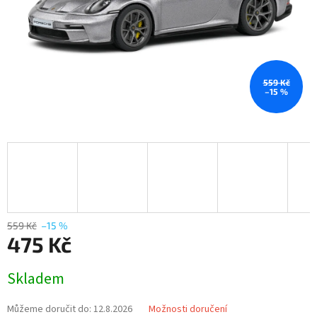
559 Kč
–15 %
559 Kč
–15 %
475 Kč
Měrná
Skladem
cena:
Můžeme doručit do:
12.8.2026
Možnosti doručení