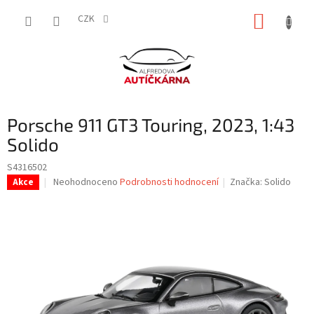
Přejít
NÁKUP
na
CZK
obsah
KOŠÍK
Porsche 911 GT3 Touring, 2023, 1:43
Solido
S4316502
Průměrné
Neohodnoceno
Podrobnosti hodnocení
Značka:
Solido
Akce
hodnocení
produktu
je
0,0
z
5
hvězdiček.