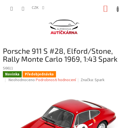
Přejít
NÁKUP
na
CZK
obsah
KOŠÍK
Porsche 911 S #28, Elford/Stone,
Rally Monte Carlo 1969, 1:43 Spark
S6611
Novinka
Předobjednávka
Průměrné
Neohodnoceno
Podrobnosti hodnocení
Značka:
Spark
hodnocení
produktu
je
0,0
z
5
hvězdiček.