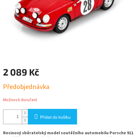
2 089 Kč
Měrná
Předobjednávka
cena:
Možnosti doručení
Přidat do košíku
Resinový sběratelský model soutěžního automobilu Porsche 911