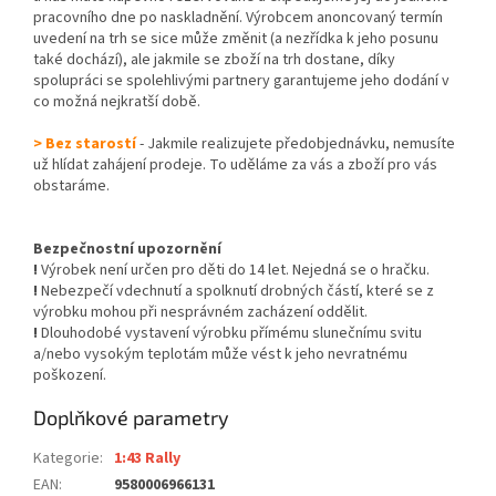
pracovního dne po naskladnění. Výrobcem anoncovaný termín
uvedení na trh se sice může změnit (a nezřídka k jeho posunu
také dochází), ale jakmile se zboží na trh dostane, díky
spolupráci se spolehlivými partnery garantujeme jeho dodání v
co možná nejkratší době.
> Bez starostí
- Jakmile realizujete předobjednávku, nemusíte
už hlídat zahájení prodeje. To uděláme za vás a zboží pro vás
obstaráme.
Bezpečnostní upozornění
!
Výrobek není určen pro děti do 14 let. Nejedná se o hračku.
!
Nebezpečí vdechnutí a spolknutí drobných částí, které se z
výrobku mohou při nesprávném zacházení oddělit.
!
Dlouhodobé vystavení výrobku přímému slunečnímu svitu
a/nebo vysokým teplotám může vést k jeho nevratnému
poškození.
Doplňkové parametry
Kategorie
:
1:43 Rally
EAN
:
9580006966131