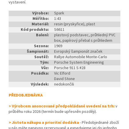
vystavení.
Výrobce:
Spark
Měřítko:
1:43
Materiál:
resin (pryskyřice), plast
Kód produktu:
S6611
Balení:
plastový podstavec, průhledný PVC
box, papírový přebal s průhledem
Sezona:
1969
Šampionát:
Evropský šampionát značek
Soutěž:
Rallye Automobile Monte-Carlo
Tým:
Porsche System Engineering
Vůz:
Porsche 911 S #28
Posádka:
Vic Elford
David Stone
Výsledek:
nedokončili
PŘEDOBJEDNÁVKA
> Výrobcem anoncované předpokládané uvedení na trh:
v
průběhu roku 2026 (termín bude upřesněn později).
> Jistota nákupu a prioritní dodávka
- Předobjednané zboží
u nás máte napevno rezervované a expedujeme jej do jednoho