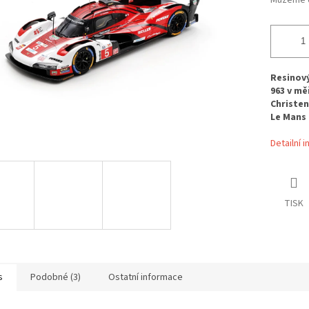
Můžeme d
Resinov
963 v mě
Christen
Le Mans 
Detailní 
TISK
s
Podobné (3)
Ostatní informace