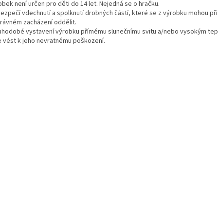
bek není určen pro děti do 14 let. Nejedná se o hračku.
zpečí vdechnutí a spolknutí drobných částí, které se z výrobku mohou při
rávném zacházení oddělit.
uhodobé vystavení výrobku přímému slunečnímu svitu a/nebo vysokým te
 vést k jeho nevratnému poškození.