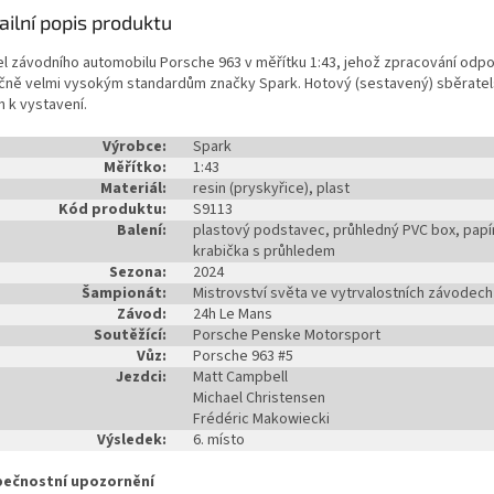
ailní popis produktu
l závodního automobilu Porsche 963 v měřítku 1:43, jehož zpracování odp
ičně velmi vysokým standardům značky Spark. Hotový (sestavený) sběrate
n k vystavení.
Výrobce:
Spark
Měřítko:
1:43
Materiál:
resin (pryskyřice), plast
Kód produktu:
S9113
Balení:
plastový podstavec, průhledný PVC box, papí
krabička s průhledem
Sezona:
2024
Šampionát:
Mistrovství světa ve vytrvalostních závodech
Závod:
24h Le Mans
Soutěžící:
Porsche Penske Motorsport
Vůz:
Porsche 963 #5
Jezdci:
Matt Campbell
Michael Christensen
Frédéric Makowiecki
Výsledek:
6. místo
ečnostní upozornění