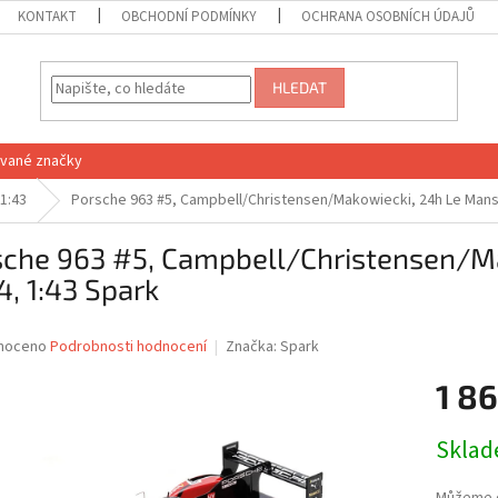
KONTAKT
OBCHODNÍ PODMÍNKY
OCHRANA OSOBNÍCH ÚDAJŮ
HLEDAT
vané značky
1:43
Porsche 963 #5, Campbell/Christensen/Makowiecki, 24h Le Mans
sche 963 #5, Campbell/Christensen/M
, 1:43 Spark
né
noceno
Podrobnosti hodnocení
Značka:
Spark
ní
1 86
u
Měrná
Skla
cena:
ek.