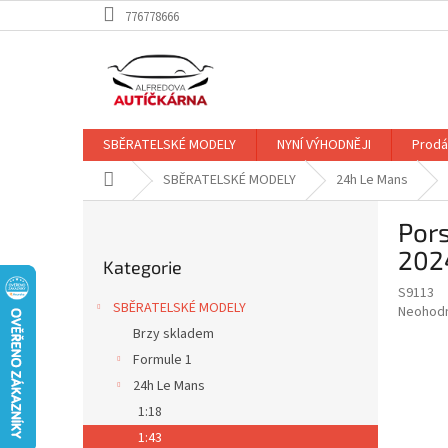
Přejít
776778666
na
obsah
SBĚRATELSKÉ MODELY
NYNÍ VÝHODNĚJI
Prodá
Domů
SBĚRATELSKÉ MODELY
24h Le Mans
P
Por
o
Přeskočit
s
2024
Kategorie
kategorie
t
S9113
r
SBĚRATELSKÉ MODELY
Průměr
Neohod
a
hodnoce
Brzy skladem
n
produkt
Formule 1
n
je
í
24h Le Mans
0,0
z
p
1:18
5
a
1:43
hvězdič