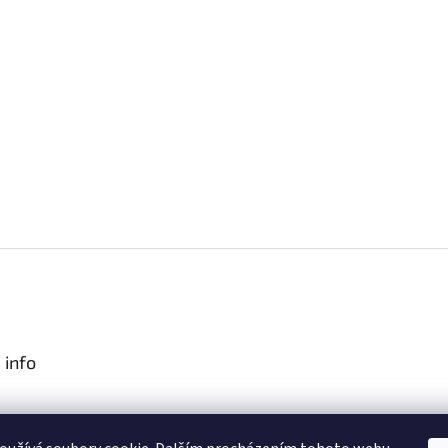
 info
podmínky