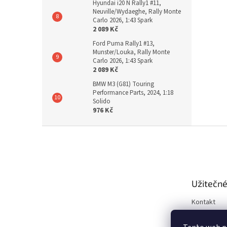
Hyundai i20 N Rally1 #11,
Neuville/Wydaeghe, Rally Monte
Carlo 2026, 1:43 Spark
2 089 Kč
Ford Puma Rally1 #13,
Munster/Louka, Rally Monte
Carlo 2026, 1:43 Spark
2 089 Kč
BMW M3 (G81) Touring
Performance Parts, 2024, 1:18
Solido
976 Kč
Z
á
p
a
t
Užitečné
í
Kontakt
Obchodní 