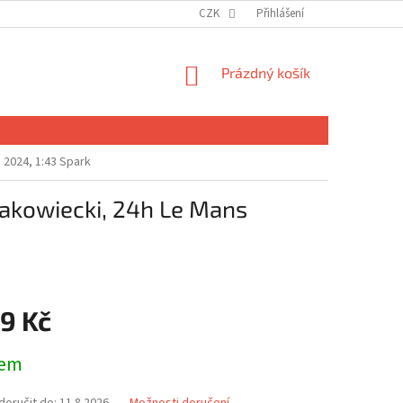
CZK
Přihlášení
NÁKUPNÍ
Prázdný košík
KOŠÍK
 2024, 1:43 Spark
akowiecki, 24h Le Mans
9 Kč
dem