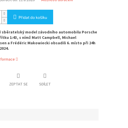
oručit do:
11.8.2026
Možnosti doručení
Přidat do košíku
ý sběratelský model závodního automobilu Porsche
řítku 1:43, s nímž Matt Campbell, Michael
sen a Frédéric Makowiecki obsadili 6. místo při 24h
2024.
informace
ZEPTAT SE
SDÍLET