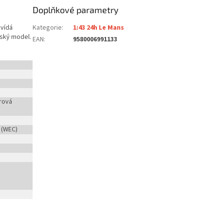
Doplňkové parametry
ovídá
Kategorie
:
1:43 24h Le Mans
lský model.
EAN
:
9580006991133
rová
 (WEC)