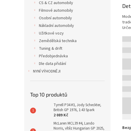
CS & CZ automobily
Det
Filmové automobily
Mode
Osobní automobily
trad
Nákladní automobily
Urče
Užitkové vozy
Zemědělská technika
Tuning & drift
Předobjednávka
Dle data přidání
NYNÍ VÝHODNĚJI
Top 10 produktů
Tyrrell P34 #3, Jody Scheckter,
British GP 1976, 1:43 Spark
2 089 Kč
McLaren MCL39 #4, Lando
Bezp
Norris, vítěz Hungarian GP 2025,