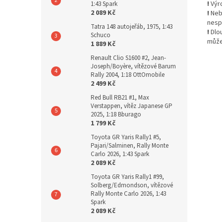
!
Výro
1:43 Spark
2 089 Kč
!
Nebe
nesp
Tatra 148 autojeřáb, 1975, 1:43
!
Dlo
Schuco
může
1 889 Kč
Renault Clio S1600 #2, Jean-
Joseph/Boyère, vítězové Barum
Rally 2004, 1:18 OttOmobile
2 499 Kč
Red Bull RB21 #1, Max
Verstappen, vítěz Japanese GP
2025, 1:18 Bburago
1 799 Kč
Toyota GR Yaris Rally1 #5,
Pajari/Salminen, Rally Monte
Carlo 2026, 1:43 Spark
2 089 Kč
Toyota GR Yaris Rally1 #99,
Solberg/Edmondson, vítězové
Rally Monte Carlo 2026, 1:43
Spark
2 089 Kč