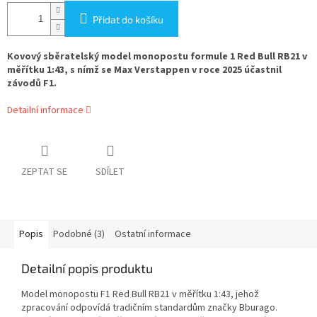
Přidat do košíku
Kovový sběratelský model monopostu formule 1 Red Bull RB21 v
měřítku 1:43, s nímž se Max Verstappen v roce 2025 účastnil
závodů F1.
Detailní informace
ZEPTAT SE
SDÍLET
Popis
Podobné (3)
Ostatní informace
Detailní popis produktu
Model monopostu F1 Red Bull RB21 v měřítku 1:43, jehož
zpracování odpovídá tradičním standardům značky Bburago.