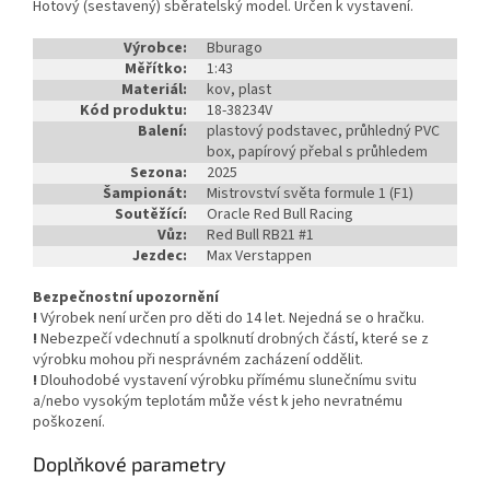
Hotový (sestavený) sběratelský model. Určen k vystavení.
Výrobce:
Bburago
Měřítko:
1:43
Materiál:
kov, plast
Kód produktu:
18-38234V
Balení:
plastový podstavec, průhledný PVC
box, papírový přebal s průhledem
Sezona:
2025
Šampionát:
Mistrovství světa formule 1 (F1)
Soutěžící:
Oracle Red Bull Racing
Vůz:
Red Bull RB21 #1
Jezdec:
Max Verstappen
Bezpečnostní upozornění
!
Výrobek není určen pro děti do 14 let. Nejedná se o hračku.
!
Nebezpečí vdechnutí a spolknutí drobných částí, které se z
výrobku mohou při nesprávném zacházení oddělit.
!
Dlouhodobé vystavení výrobku přímému slunečnímu svitu
a/nebo vysokým teplotám může vést k jeho nevratnému
poškození.
Doplňkové parametry