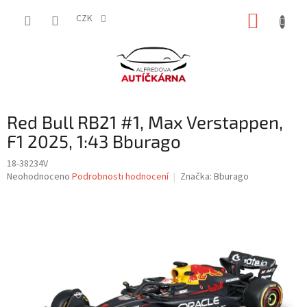
Přejít
NÁKUP
na
CZK
obsah
KOŠÍK
Red Bull RB21 #1, Max Verstappen,
F1 2025, 1:43 Bburago
18-38234V
Průměrné
Neohodnoceno
Podrobnosti hodnocení
Značka:
Bburago
hodnocení
produktu
je
0,0
z
5
hvězdiček.