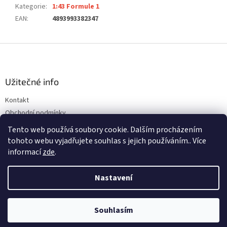
Kategorie
:
1:43 Formule 1
EAN
:
4893993382347
Z
á
p
a
Užitečné info
t
Kontakt
í
Obchodní podmínky
Ochrana osobních údajů
Tento web používá soubory cookie. Dalším procházením
tohoto webu vyjadřujete souhlas s jejich používáním.. Více
informací
zde
.
Vytvořil Shoptet
Nastavení
Copyright 2026
ALFREDOVA AUTÍČKÁRNA
. Všechna práva
Souhlasím
vyhrazena.