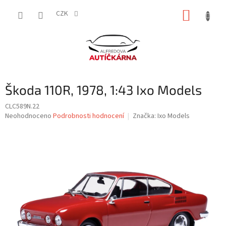
Přejít
NÁKUP
na
CZK
obsah
KOŠÍK
Škoda 110R, 1978, 1:43 Ixo Models
CLC589N.22
Průměrné
Neohodnoceno
Podrobnosti hodnocení
Značka:
Ixo Models
hodnocení
produktu
je
0,0
z
5
hvězdiček.