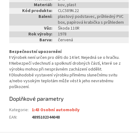
Materiál:
kov, plast
Kód produktu:
CLC589N.22
Balení:
plastový podstavec, průhledný PVC
box, papírová krabička s průhledem
Vůz:
Škoda 110R
Rok výroby:
1978
Barva:
červená
Bezpečnostní upozornění
!
Výrobek není určen pro děti do 14 let. Nejedná se o hračku.
!
Nebezpečí vdechnutí a spolknutí drobných částí, které se z
výrobku mohou při nesprávném zacházení oddělit.
!
Dlouhodobé vystavení výrobku přímému slunečnímu svitu
a/nebo vysokým teplotám může vést k jeho nevratnému
poškození.
Doplňkové parametry
Kategorie
:
1:43 Osobní automobily
EAN
:
4895102344048
Z