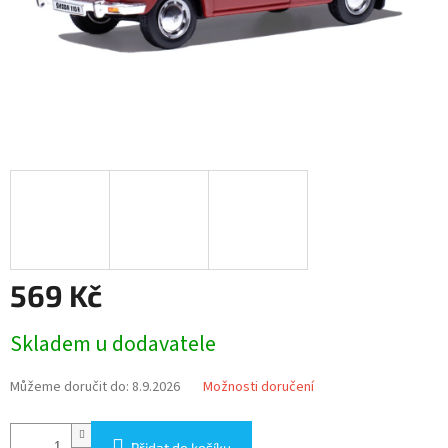
569 Kč
Měrná
Skladem u dodavatele
cena:
Můžeme doručit do:
8.9.2026
Možnosti doručení
Přidat do košíku