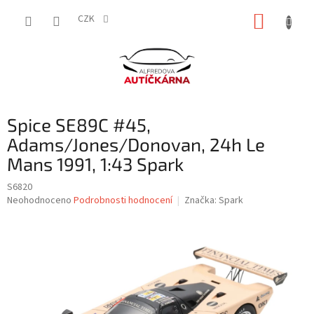
Přejít
NÁKUP
na
CZK
obsah
KOŠÍK
Spice SE89C #45,
Adams/Jones/Donovan, 24h Le
Mans 1991, 1:43 Spark
S6820
Průměrné
Neohodnoceno
Podrobnosti hodnocení
Značka:
Spark
hodnocení
produktu
je
0,0
z
5
hvězdiček.