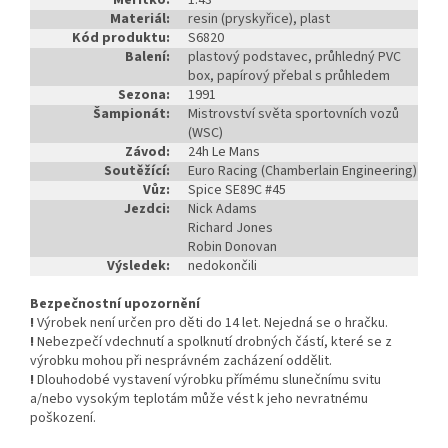
Měřítko:
1:43
Materiál:
resin (pryskyřice), plast
Kód produktu:
S6820
Balení:
plastový podstavec, průhledný PVC
box, papírový přebal s průhledem
Sezona:
1991
Šampionát:
Mistrovství světa sportovních vozů
(WSC)
Závod:
24h Le Mans
Soutěžící:
Euro Racing (Chamberlain Engineering)
Vůz:
Spice SE89C #45
Jezdci:
Nick Adams
Richard Jones
Robin Donovan
Výsledek:
nedokončili
Bezpečnostní upozornění
!
Výrobek není určen pro děti do 14 let. Nejedná se o hračku.
!
Nebezpečí vdechnutí a spolknutí drobných částí, které se z
výrobku mohou při nesprávném zacházení oddělit.
!
Dlouhodobé vystavení výrobku přímému slunečnímu svitu
a/nebo vysokým teplotám může vést k jeho nevratnému
poškození.