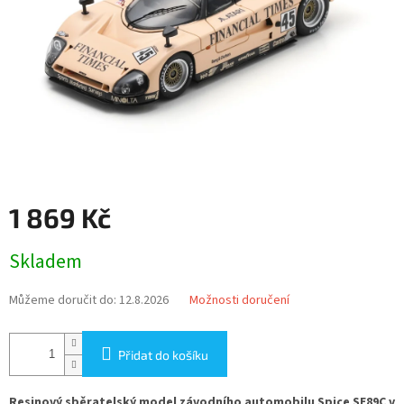
1 869 Kč
Měrná
Skladem
cena:
Můžeme doručit do:
12.8.2026
Možnosti doručení
Přidat do košíku
Resinový sběratelský model závodního automobilu Spice SE89C v