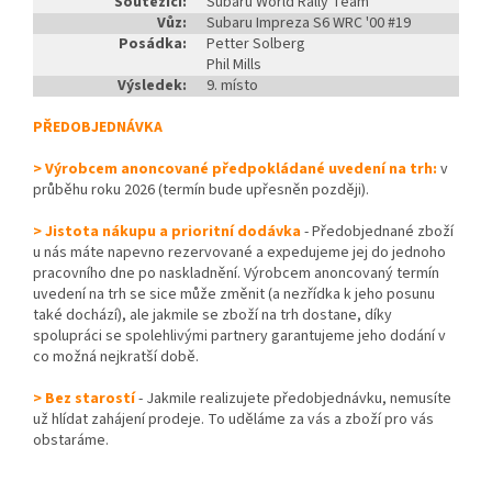
Soutěžící:
Subaru World Rally Team
Vůz:
Subaru Impreza S6 WRC '00 #19
Posádka:
Petter Solberg
Phil Mills
Výsledek:
9. místo
PŘEDOBJEDNÁVKA
> Výrobcem anoncované předpokládané uvedení na trh:
v
průběhu roku 2026 (termín bude upřesněn později).
> Jistota nákupu a prioritní dodávka
- Předobjednané zboží
u nás máte napevno rezervované a expedujeme jej do jednoho
pracovního dne po naskladnění. Výrobcem anoncovaný termín
uvedení na trh se sice může změnit (a nezřídka k jeho posunu
také dochází), ale jakmile se zboží na trh dostane, díky
spolupráci se spolehlivými partnery garantujeme jeho dodání v
co možná nejkratší době.
> Bez starostí
- Jakmile realizujete předobjednávku, nemusíte
už hlídat zahájení prodeje. To uděláme za vás a zboží pro vás
obstaráme.