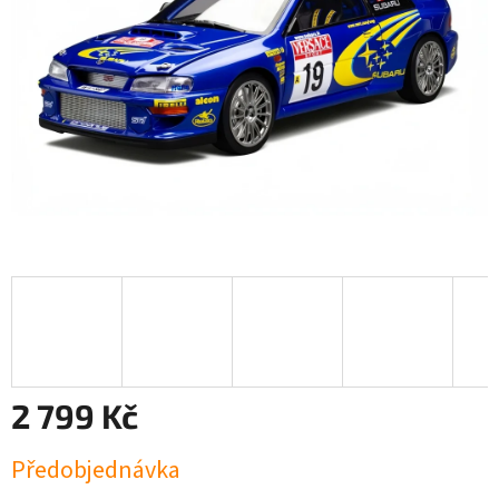
2 799 Kč
Měrná
Předobjednávka
cena: