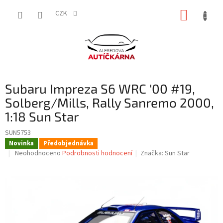
Přejít
NÁKUP
na
CZK
obsah
KOŠÍK
Subaru Impreza S6 WRC '00 #19,
Solberg/Mills, Rally Sanremo 2000,
1:18 Sun Star
SUN5753
Novinka
Předobjednávka
Průměrné
Neohodnoceno
Podrobnosti hodnocení
Značka:
Sun Star
hodnocení
produktu
je
0,0
z
5
hvězdiček.