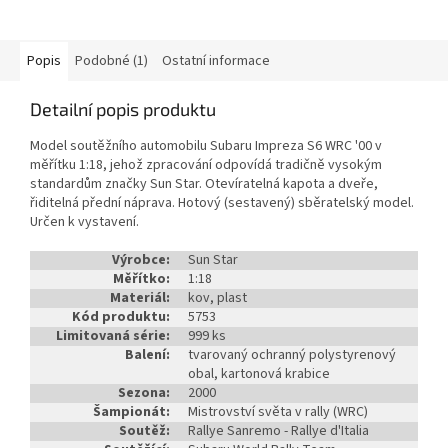
Popis
Podobné (1)
Ostatní informace
Detailní popis produktu
Model soutěžního automobilu Subaru Impreza S6 WRC '00 v
měřítku 1:18, jehož zpracování odpovídá tradičně vysokým
standardům značky Sun Star. Otevíratelná kapota a dveře,
řiditelná přední náprava. Hotový (sestavený) sběratelský model.
Určen k vystavení.
Výrobce:
Sun Star
Měřítko:
1:18
Materiál:
kov, plast
Kód produktu:
5753
Limitovaná série:
999 ks
Balení:
tvarovaný ochranný polystyrenový
obal, kartonová krabice
Sezona:
2000
Šampionát:
Mistrovství světa v rally (WRC)
Soutěž:
Rallye Sanremo - Rallye d'Italia