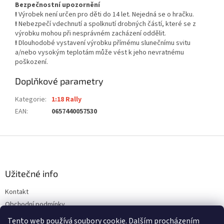
Bezpečnostní upozornění
!
Výrobek není určen pro děti do 14 let. Nejedná se o hračku.
!
Nebezpečí vdechnutí a spolknutí drobných částí, které se z
výrobku mohou při nesprávném zacházení oddělit.
!
Dlouhodobé vystavení výrobku přímému slunečnímu svitu
a/nebo vysokým teplotám může vést k jeho nevratnému
poškození.
Doplňkové parametry
Kategorie
:
1:18 Rally
EAN
:
0657440057530
Z
á
p
a
Užitečné info
t
Kontakt
í
Obchodní podmínky
Ochrana osobních údajů
Tento web používá soubory cookie. Dalším procházením