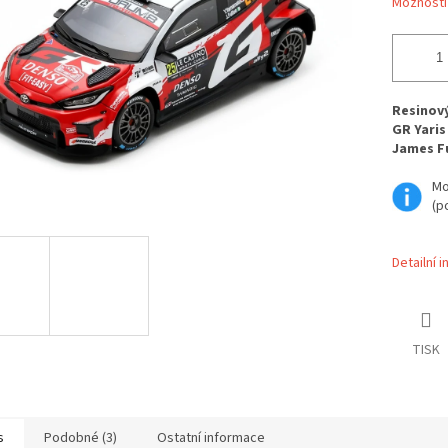
Možnosti
Resinov
GR Yaris
James Fu
Mo
(p
Detailní 
TISK
s
Podobné (3)
Ostatní informace