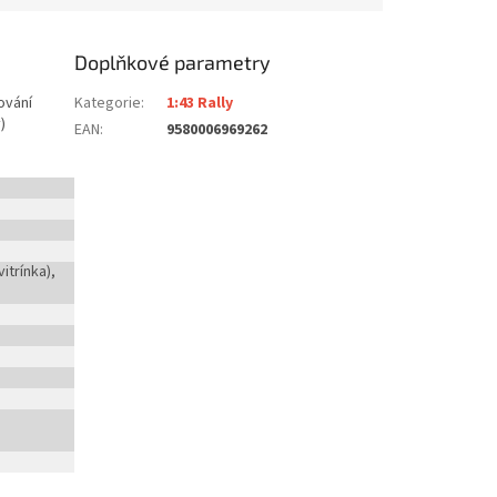
Doplňkové parametry
ování
Kategorie
:
1:43 Rally
)
EAN
:
9580006969262
itrínka),