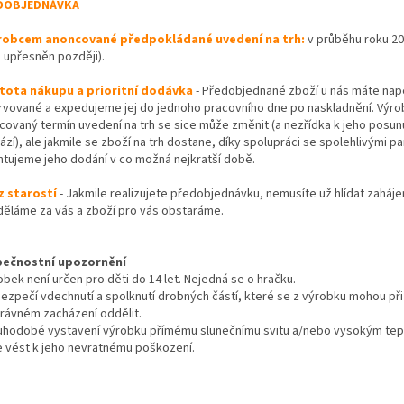
DOBJEDNÁVKA
robcem anoncované předpokládané uvedení na trh:
v průběhu roku 20
 upřesněn později).
stota nákupu a prioritní dodávka
- Předobjednané zboží u nás máte na
rvované a expedujeme jej do jednoho pracovního dne po naskladnění. Výr
covaný termín uvedení na trh se sice může změnit (a nezřídka k jeho posun
zí), ale jakmile se zboží na trh dostane, díky spolupráci se spolehlivými p
ntujeme jeho dodání v co možná nejkratší době.
z starostí
- Jakmile realizujete předobjednávku, nemusíte už hlídat zaháje
děláme za vás a zboží pro vás obstaráme.
ečnostní upozornění
bek není určen pro děti do 14 let. Nejedná se o hračku.
zpečí vdechnutí a spolknutí drobných částí, které se z výrobku mohou při
rávném zacházení oddělit.
uhodobé vystavení výrobku přímému slunečnímu svitu a/nebo vysokým te
 vést k jeho nevratnému poškození.