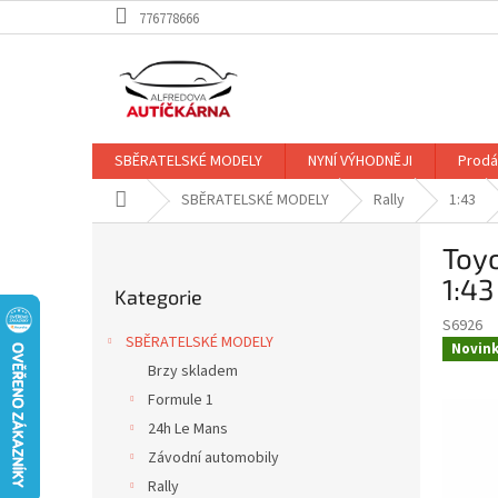
Přejít
776778666
na
obsah
SBĚRATELSKÉ MODELY
NYNÍ VÝHODNĚJI
Prodá
Domů
SBĚRATELSKÉ MODELY
Rally
1:43
P
Toyo
o
Přeskočit
s
1:43
Kategorie
kategorie
t
S6926
r
SBĚRATELSKÉ MODELY
Novin
a
Brzy skladem
n
Formule 1
n
í
24h Le Mans
p
Závodní automobily
a
Rally