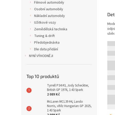
Filmové automobily
Osobní automobily
Det
Nákladní automobily
Užitkové vozy
Mode
odpo
Zemědělská technika
sběr
Tuning & drift
Předobjednávka
Dle data přidání
NYNÍ VÝHODNĚJI
Top 10 produktů
Tyrrell P34 #3, Jody Scheckter,
British GP 1976, 1:43 Spark
2 089 Kč
McLaren MCL39 #4, Lando
Norris, vítěz Hungarian GP 2025,
1:43 Spark