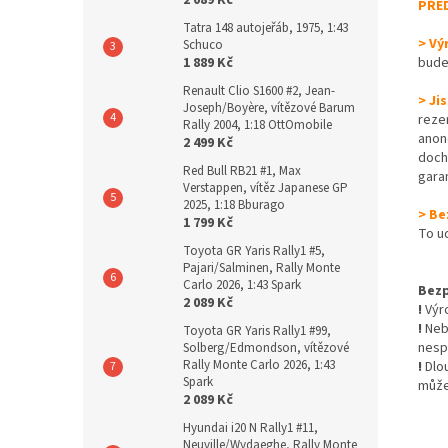
2 089 Kč
PŘE
Tatra 148 autojeřáb, 1975, 1:43
> Vý
Schuco
1 889 Kč
bude
Renault Clio S1600 #2, Jean-
> Ji
Joseph/Boyère, vítězové Barum
reze
Rally 2004, 1:18 OttOmobile
anon
2 499 Kč
dochá
Red Bull RB21 #1, Max
gara
Verstappen, vítěz Japanese GP
2025, 1:18 Bburago
> Be
1 799 Kč
To u
Toyota GR Yaris Rally1 #5,
Pajari/Salminen, Rally Monte
Carlo 2026, 1:43 Spark
Bezp
2 089 Kč
!
Výro
!
Nebe
Toyota GR Yaris Rally1 #99,
nesp
Solberg/Edmondson, vítězové
Rally Monte Carlo 2026, 1:43
!
Dlo
Spark
může
2 089 Kč
Hyundai i20 N Rally1 #11,
Neuville/Wydaeghe, Rally Monte