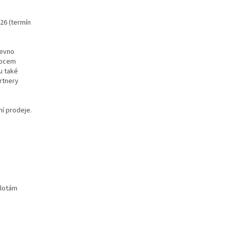
26 (termín
pevno
obcem
u také
artnery
ní prodeje.
plotám