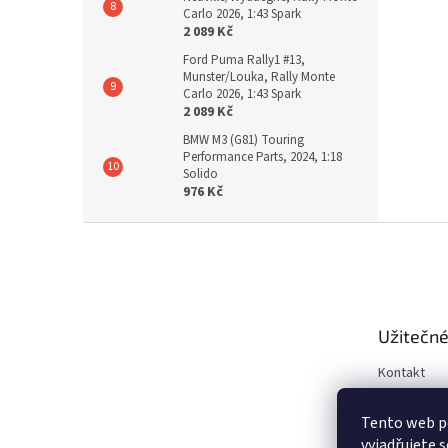
Carlo 2026, 1:43 Spark
2 089 Kč
Ford Puma Rally1 #13,
Munster/Louka, Rally Monte
Carlo 2026, 1:43 Spark
2 089 Kč
BMW M3 (G81) Touring
Performance Parts, 2024, 1:18
Solido
976 Kč
Z
á
p
a
t
Užitečné
í
Kontakt
Obchodní 
Tento web p
Ochrana os
vyjadřujete s