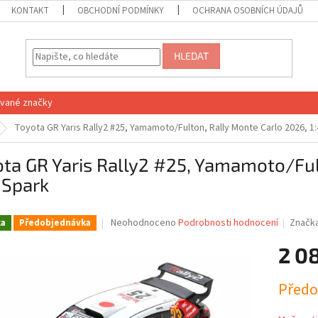
KONTAKT
OBCHODNÍ PODMÍNKY
OCHRANA OSOBNÍCH ÚDAJŮ
HLEDAT
vané značky
Toyota GR Yaris Rally2 #25, Yamamoto/Fulton, Rally Monte Carlo 2026, 1
ta GR Yaris Rally2 #25, Yamamoto/Ful
 Spark
Průměrné
Neohodnoceno
Podrobnosti hodnocení
Značk
ka
Předobjednávka
hodnocení
produktu
2 0
je
0,0
Měrná
Předo
z
cena:
5
hvězdiček.