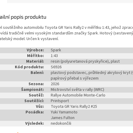
ailní popis produktu
l soutěžního automobilu Toyota GR Yaris Rally2 v měřítku 1:43, jehož zprac
vídá tradičně velmi vysokým standardům značky Spark. Hotový (sestavený
atelský model. Určen k vystavení.
Výrobce:
Spark
Měřítko:
1:43
Materiál:
resin (polyuretanová pryskyřice), plast
Kód produktu:
S6926
Balení:
plastový podstavec, průhledný akrylový kryt (v
papírový přebal s výřezem
Sezona:
2026
Šampionát:
Mistrovství světa v rally (WRC)
Soutěž:
Rallye Automobile Monte-Carlo
Soutěžící:
Printsport
Vůz:
Toyota GR Yaris Rally2 #25
Posádka:
Yuki Yamamoto
James Fulton
Výsledek:
nedokončili