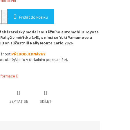
 doručení
Přidat do košíku
ý sběratelský model soutěžního automobilu Toyota
 Rally2 v měřítku 1:43, s nímž se Yuki Yamamoto a
lton zúčastnili Rally Monte Carlo 2026.
žnost
PŘEDOBJEDNÁVKY
odrobnější info v detailním popisu níže).
informace
ZEPTAT SE
SDÍLET