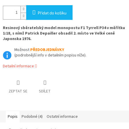
Přidat do košíku
Resinový sběratelský model monopostu F1 Tyrrell P34 v měřítku
1:18, s nímž Patrick Depailler obsadil 2. místo ve Velké ceně
Japonska 1976.
Možnost
PŘEDOBJEDNÁVKY
(podrobnější info v detailním popisu níže).
Detailní informace
ZEPTAT SE
SDÍLET
Popis
Podobné (4)
Ostatní informace