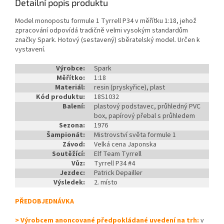
Detailní popis produktu
Model monopostu formule 1 Tyrrell P34 v měřítku 1:18, jehož
zpracování odpovídá tradičně velmi vysokým standardům
značky Spark. Hotový (sestavený) sběratelský model. Určen k
vystavení.
Výrobce:
Spark
Měřítko:
1:18
Materiál:
resin (pryskyřice), plast
Kód produktu:
18S1032
Balení:
plastový podstavec, průhledný PVC
box, papírový přebal s průhledem
Sezona:
1976
Šampionát:
Mistrovství světa formule 1
Závod:
Velká cena Japonska
Soutěžící:
Elf Team Tyrrell
Vůz:
Tyrrell P34 #4
Jezdec:
Patrick Depailler
Výsledek:
2. místo
PŘEDOBJEDNÁVKA
> Výrobcem anoncované předpokládané uvedení na trh:
v