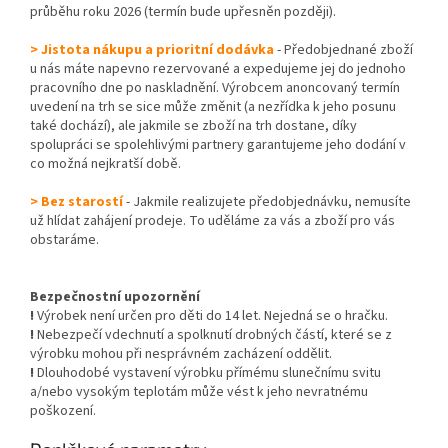
průběhu roku 2026 (termín bude upřesněn později).
> Jistota nákupu a prioritní dodávka
- Předobjednané zboží
u nás máte napevno rezervované a expedujeme jej do jednoho
pracovního dne po naskladnění. Výrobcem anoncovaný termín
uvedení na trh se sice může změnit (a nezřídka k jeho posunu
také dochází), ale jakmile se zboží na trh dostane, díky
spolupráci se spolehlivými partnery garantujeme jeho dodání v
co možná nejkratší době.
> Bez starostí
- Jakmile realizujete předobjednávku, nemusíte
už hlídat zahájení prodeje. To uděláme za vás a zboží pro vás
obstaráme.
Bezpečnostní upozornění
!
Výrobek není určen pro děti do 14 let. Nejedná se o hračku.
!
Nebezpečí vdechnutí a spolknutí drobných částí, které se z
výrobku mohou při nesprávném zacházení oddělit.
!
Dlouhodobé vystavení výrobku přímému slunečnímu svitu
a/nebo vysokým teplotám může vést k jeho nevratnému
poškození.