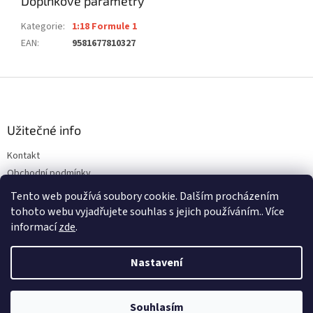
Doplňkové parametry
Kategorie
:
1:18 Formule 1
EAN
:
9581677810327
Z
á
p
a
Užitečné info
t
Kontakt
í
Obchodní podmínky
Ochrana osobních údajů
Tento web používá soubory cookie. Dalším procházením
tohoto webu vyjadřujete souhlas s jejich používáním.. Více
informací
zde
.
Vytvořil Shoptet
Nastavení
Copyright 2026
ALFREDOVA AUTÍČKÁRNA
. Všechna práva
Souhlasím
vyhrazena.