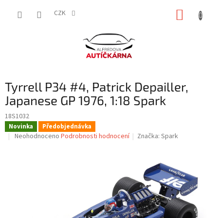
Přejít
NÁKUP
na
CZK
obsah
KOŠÍK
Tyrrell P34 #4, Patrick Depailler,
Japanese GP 1976, 1:18 Spark
18S1032
Novinka
Předobjednávka
Průměrné
Neohodnoceno
Podrobnosti hodnocení
Značka:
Spark
hodnocení
produktu
je
0,0
z
5
hvězdiček.