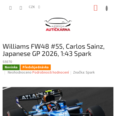
Přejít
NÁKUP
na
CZK
obsah
KOŠÍK
Williams FW48 #55, Carlos Sainz,
Japanese GP 2026, 1:43 Spark
S9370
Novinka
Předobjednávka
Průměrné
Neohodnoceno
Podrobnosti hodnocení
Značka:
Spark
hodnocení
produktu
je
0,0
z
5
hvězdiček.