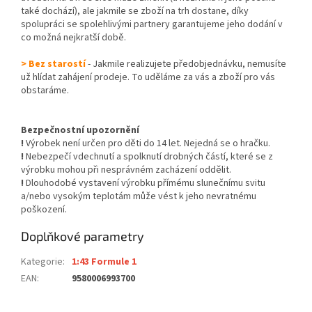
také dochází), ale jakmile se zboží na trh dostane, díky
spolupráci se spolehlivými partnery garantujeme jeho dodání v
co možná nejkratší době.
> Bez starostí
- Jakmile realizujete předobjednávku, nemusíte
už hlídat zahájení prodeje. To uděláme za vás a zboží pro vás
obstaráme.
Bezpečnostní upozornění
!
Výrobek není určen pro děti do 14 let. Nejedná se o hračku.
!
Nebezpečí vdechnutí a spolknutí drobných částí, které se z
výrobku mohou při nesprávném zacházení oddělit.
!
Dlouhodobé vystavení výrobku přímému slunečnímu svitu
a/nebo vysokým teplotám může vést k jeho nevratnému
poškození.
Doplňkové parametry
Kategorie
:
1:43 Formule 1
EAN
:
9580006993700