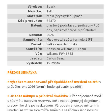
Výrobce:
Spark
Měřítko:
1:43
Materiál:
resin (pryskyřice), plast
Kód produktu:
S9370
Balení:
plastový podstavec, průhledný PVC
box, papírový přebal s průhledem
Sezona:
2026
Šampionát:
Mistrovství světa formule 1 (F1)
Závod:
Velká cena Japonska
Soutěžící:
Atlassian Williams F1 Team
Vůz:
Williams FW48 #55
Jezdec:
Carlos Sainz
Výsledek:
15. místo
PŘEDOBJEDNÁVKA
> Výrobcem anoncované předpokládané uvedení na trh:
v
průběhu roku 2026 (termín bude upřesněn později).
> Jistota nákupu a prioritní dodávka
- Předobjednané zboží
u nás máte napevno rezervované a expedujeme jej do jednoho
pracovního dne po naskladnění. Výrobcem anoncovaný termín
uvedení na trh se sice může změnit (a nezřídka k jeho posunu