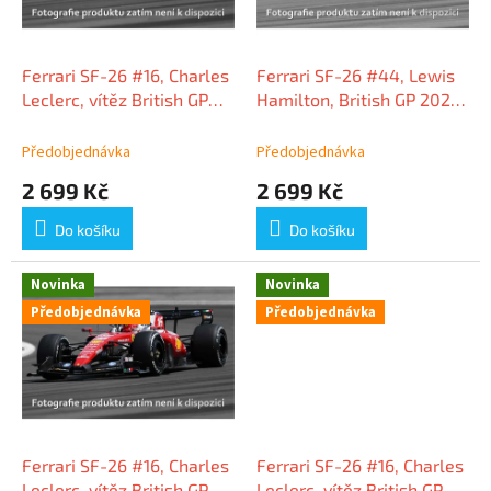
p
r
o
d
Ferrari SF-26 #16, Charles
Ferrari SF-26 #44, Lewis
u
Leclerc, vítěz British GP
Hamilton, British GP 2026,
k
2026, 1:43 Looksmart
1:43 Looksmart
t
Předobjednávka
Předobjednávka
ů
2 699 Kč
2 699 Kč
Do košíku
Do košíku
Novinka
Novinka
Předobjednávka
Předobjednávka
Ferrari SF-26 #16, Charles
Ferrari SF-26 #16, Charles
Leclerc, vítěz British GP
Leclerc, vítěz British GP