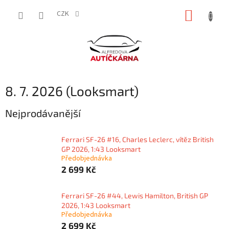
Přejít
NÁKUP
na
CZK
obsah
KOŠÍK
8. 7. 2026 (Looksmart)
Nejprodávanější
Ferrari SF-26 #16, Charles Leclerc, vítěz British
GP 2026, 1:43 Looksmart
Předobjednávka
2 699 Kč
Ferrari SF-26 #44, Lewis Hamilton, British GP
2026, 1:43 Looksmart
Předobjednávka
2 699 Kč