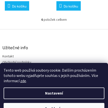
Do košíku
Do košíku
6
položek celkem
O
v
l
Z
á
á
d
p
a
a
Užitečné info
c
t
í
Kontakt
í
p
Obchodní podmínky
r
v
Ochrana osobních údajů
Tento web používá soubory cookie. Dalším procházením
k
tohoto webu vyjadřujete souhlas s jejich používáním.. Více
y
informací
zde
.
v
ý
Vytvořil Shoptet
p
Nastavení
i
s
u
Copyright 2026
ALFREDOVA AUTÍČKÁRNA
. Všechna práva