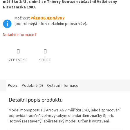
měřítku 1:43, s nímž se Thierry Boutsen zúčastnil Velké ceny
Nizozemska 1983.
Možnost
PŘEDOBJEDNÁVKY
(podrobnější info v detailním popisu níže).
Detailní informace
ZEPTAT SE
SDÍLET
Popis
Podobné (5)
Ostatní informace
Detailní popis produktu
Model monopostu F1 Arrows A6 v měřítku 1:43, jehož zpracování
odpovídá tradičně velmi vysokým standardům značky Spark.
Hotový (sestavený) sběratelský model. Určen k vystavení.