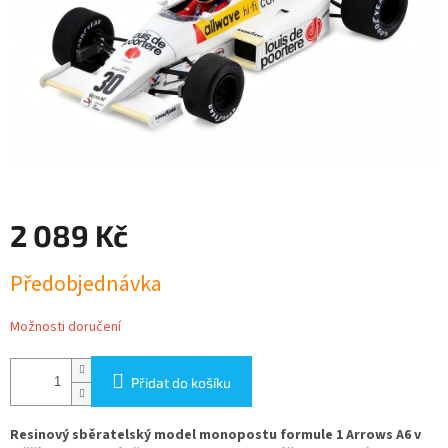
2 089 Kč
Měrná
Předobjednávka
cena:
Možnosti doručení
Přidat do košíku
Resinový sběratelský model monopostu formule 1 Arrows A6 v