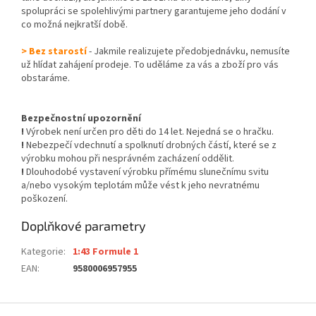
spolupráci se spolehlivými partnery garantujeme jeho dodání v
co možná nejkratší době.
> Bez starostí
- Jakmile realizujete předobjednávku, nemusíte
už hlídat zahájení prodeje. To uděláme za vás a zboží pro vás
obstaráme.
Bezpečnostní upozornění
!
Výrobek není určen pro děti do 14 let. Nejedná se o hračku.
!
Nebezpečí vdechnutí a spolknutí drobných částí, které se z
výrobku mohou při nesprávném zacházení oddělit.
!
Dlouhodobé vystavení výrobku přímému slunečnímu svitu
a/nebo vysokým teplotám může vést k jeho nevratnému
poškození.
Doplňkové parametry
Kategorie
:
1:43 Formule 1
EAN
:
9580006957955
Z