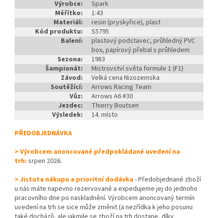
Výrobce:
Spark
Měřítko:
1:43
Materiál:
resin (pryskyřice), plast
Kód produktu:
S5795
Balení:
plastový podstavec, průhledný PVC
box, papírový přebal s průhledem
Sezona:
1983
Šampionát:
Mistrovství světa formule 1 (F1)
Závod:
Velká cena Nizozemska
Soutěžící:
Arrows Racing Team
Vůz:
Arrows A6 #30
Jezdec:
Thierry Boutsen
Výsledek:
14. místo
PŘEDOBJEDNÁVKA
> Výrobcem anoncované předpokládané uvedení na
trh:
srpen 2026.
> Jistota nákupu a prioritní dodávka
- Předobjednané zboží
u nás máte napevno rezervované a expedujeme jej do jednoho
pracovního dne po naskladnění. Výrobcem anoncovaný termín
uvedení na trh se sice může změnit (a nezřídka k jeho posunu
také dochází), ale jakmile se zboží na trh dostane, díky