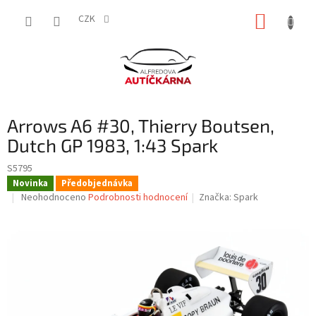
Přejít
NÁKUP
na
CZK
obsah
KOŠÍK
Arrows A6 #30, Thierry Boutsen,
Dutch GP 1983, 1:43 Spark
S5795
Novinka
Předobjednávka
Průměrné
Neohodnoceno
Podrobnosti hodnocení
Značka:
Spark
hodnocení
produktu
je
0,0
z
5
hvězdiček.