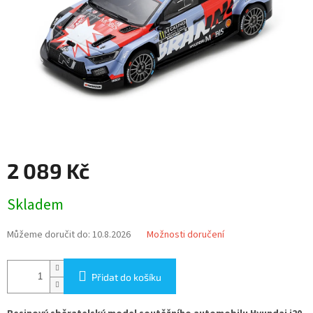
2 089 Kč
Měrná
Skladem
cena:
Můžeme doručit do:
10.8.2026
Možnosti doručení
Přidat do košíku