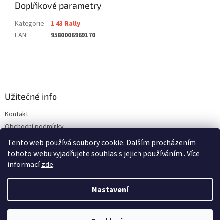
Doplňkové parametry
Kategorie
:
1:43 Rally
EAN
:
9580006969170
Z
á
p
a
Užitečné info
t
Kontakt
í
Obchodní podmínky
Ochrana osobních údajů
Tento web používá soubory cookie. Dalším procházením
tohoto webu vyjadřujete souhlas s jejich používáním.. Více
informací
zde
.
Vytvořil Shoptet
Nastavení
Copyright 2026
ALFREDOVA AUTÍČKÁRNA
. Všechna práva