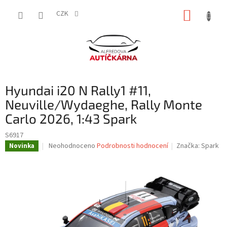
Přejít
NÁKUP
na
CZK
obsah
KOŠÍK
Hyundai i20 N Rally1 #11,
Neuville/Wydaeghe, Rally Monte
Carlo 2026, 1:43 Spark
S6917
Průměrné
Neohodnoceno
Podrobnosti hodnocení
Značka:
Spark
Novinka
hodnocení
produktu
je
0,0
z
5
hvězdiček.