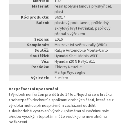
Měřítko:
1:43
Materiál:
resin (polyuretanová pryskyřice),
plast
Kód produktu:
S6917
Balení:
plastový podstavec, průhledný
akrylový kryt (vitrínka), papírový
přebal s výřezem
Sezona:
2026
Šampionát:
Mistrovství světa v rally (WRC)
Soutěž:
Rallye Automobile Monte-Carlo
Soutěžící:
Hyundai Shell Mobis WRT
Vůz:
Hyundai i20 N Rally1 #11
Posádka:
Thierry Neuville
Martijn Wydaeghe
Výsledek:
5. místo
Bezpečnostní upozornění
!
Výrobek není určen pro děti do 14 let. Nejedná se o hračku.
!
Nebezpečí vdechnutí a spolknutí drobných částí, které se z
výrobku mohou při nesprávném zacházení oddělit.
!
Dlouhodobé vystavení výrobku přímému slunečnímu svitu
a/nebo vysokým teplotám může vést k jeho nevratnému
poškození.