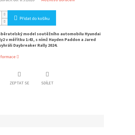
oručit do:
8.9.2026
Možnosti doručení
Přidat do košíku
sběratelský model soutěžního automobilu Hyundai
lly2 v měřítku 1:43, s nímž Hayden Paddon a Jared
yhráli Daybreaker Rally 2024.
informace
ZEPTAT SE
SDÍLET