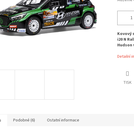
Můžeme d
Kovový 
i20 N Ra
Hudson v
Detailní 
TISK
s
Podobné (6)
Ostatní informace