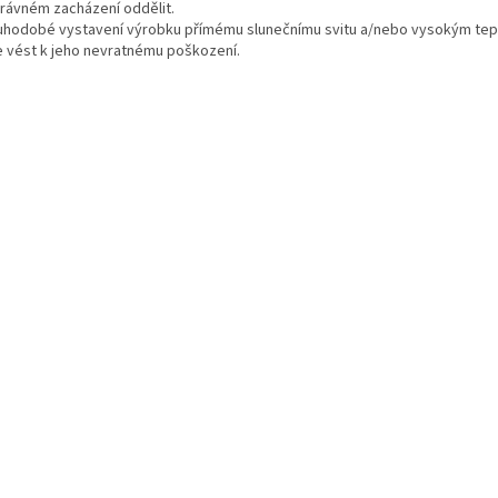
rávném zacházení oddělit.
uhodobé vystavení výrobku přímému slunečnímu svitu a/nebo vysokým te
 vést k jeho nevratnému poškození.