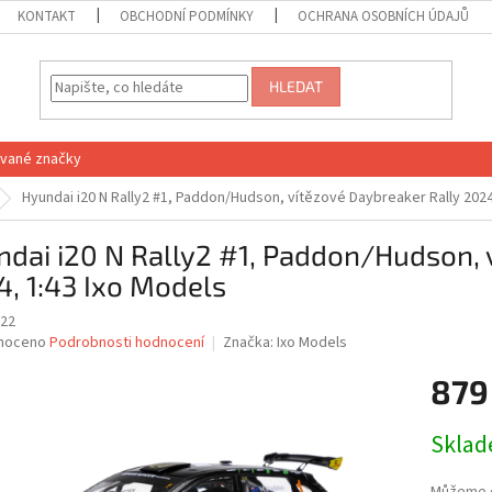
KONTAKT
OBCHODNÍ PODMÍNKY
OCHRANA OSOBNÍCH ÚDAJŮ
HLEDAT
vané značky
Hyundai i20 N Rally2 #1, Paddon/Hudson, vítězové Daybreaker Rally 2024
dai i20 N Rally2 #1, Paddon/Hudson, 
, 1:43 Ixo Models
22
né
noceno
Podrobnosti hodnocení
Značka:
Ixo Models
ní
879
u
Měrná
Sklad
cena:
ek.