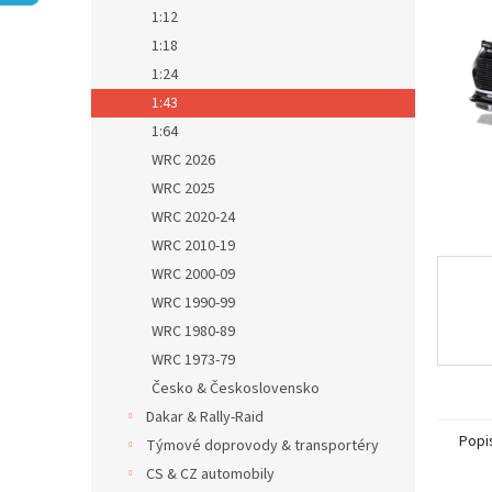
n
1:12
e
1:18
l
1:24
1:43
1:64
WRC 2026
WRC 2025
WRC 2020-24
WRC 2010-19
WRC 2000-09
WRC 1990-99
WRC 1980-89
WRC 1973-79
Česko & Československo
Dakar & Rally-Raid
Popi
Týmové doprovody & transportéry
CS & CZ automobily