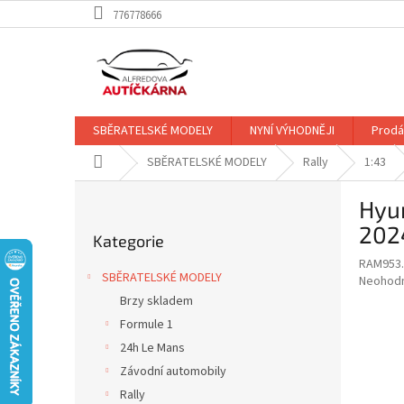
Přejít
776778666
na
obsah
SBĚRATELSKÉ MODELY
NYNÍ VÝHODNĚJI
Prodá
Domů
SBĚRATELSKÉ MODELY
Rally
1:43
P
Hyun
o
Přeskočit
s
2024
Kategorie
kategorie
t
RAM953.
r
SBĚRATELSKÉ MODELY
Průměr
Neohod
a
hodnoce
Brzy skladem
n
produkt
Formule 1
n
je
í
24h Le Mans
0,0
z
p
Závodní automobily
5
a
Rally
hvězdič