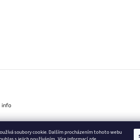
 info
podmínky
oužívá soubory cookie. Dalším procházením tohoto webu
obních údajů
ouhlas s jejich používáním.. Více informací
zde
.