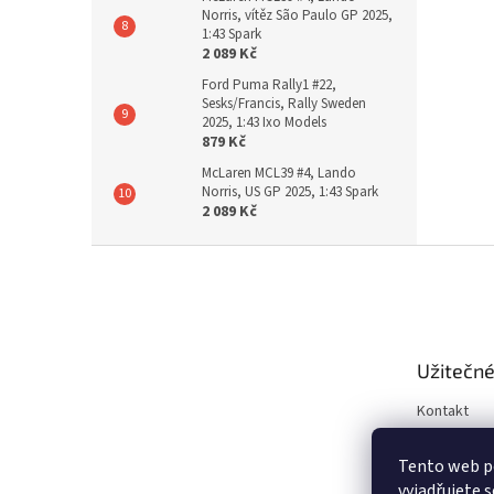
Norris, vítěz São Paulo GP 2025,
1:43 Spark
2 089 Kč
Ford Puma Rally1 #22,
Sesks/Francis, Rally Sweden
2025, 1:43 Ixo Models
879 Kč
McLaren MCL39 #4, Lando
Norris, US GP 2025, 1:43 Spark
2 089 Kč
Z
á
p
a
t
Užitečné
í
Kontakt
Obchodní 
Tento web p
Ochrana os
vyjadřujete s