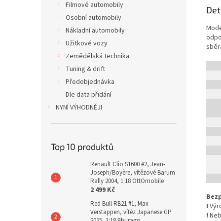
Filmové automobily
Det
Osobní automobily
Mode
Nákladní automobily
odpo
Užitkové vozy
sběr
Zemědělská technika
Tuning & drift
Předobjednávka
Dle data přidání
NYNÍ VÝHODNĚJI
Top 10 produktů
Renault Clio S1600 #2, Jean-
Joseph/Boyère, vítězové Barum
Rally 2004, 1:18 OttOmobile
2 499 Kč
Bezp
Red Bull RB21 #1, Max
!
Výro
Verstappen, vítěz Japanese GP
!
Nebe
2025, 1:18 Bburago