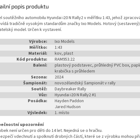
ailní popis produktu
l soutěžního automobilu Hyundai i20 N Rally2 v měřítku 1:43, jehož zpracov
vídá tradičně vysokým standardům značky Ixo Models. Hotový (sestavený)
atelský model. Určen k vystavení.
Výrobce:
Ixo Models
Měřítko:
1:43
Materiál:
kov, plast
Kód produktu:
RAM953.22
Balení:
plastový podstavec, průhledný PVC box, papí
krabička s průhledem
Sezona:
2024
Šampionát:
novozélandský šampionát v rally
Soutěž:
Daybreaker Rally
Vůz:
Hyundai i20 N Rally2 #1
Posádka:
Hayden Paddon
Jared Hudson
Výsledek:
1. místo
ečnostní upozornění
bek není určen pro děti do 14 let. Nejedná se o hračku.
zpečí vdechnutí a spolknutí drobných částí, které se z výrobku mohou při