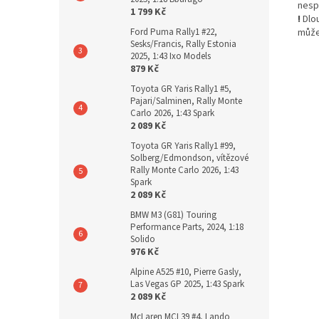
nesp
1 799 Kč
!
Dlo
může
Ford Puma Rally1 #22,
Sesks/Francis, Rally Estonia
2025, 1:43 Ixo Models
879 Kč
Toyota GR Yaris Rally1 #5,
Pajari/Salminen, Rally Monte
Carlo 2026, 1:43 Spark
2 089 Kč
Toyota GR Yaris Rally1 #99,
Solberg/Edmondson, vítězové
Rally Monte Carlo 2026, 1:43
Spark
2 089 Kč
BMW M3 (G81) Touring
Performance Parts, 2024, 1:18
Solido
976 Kč
Alpine A525 #10, Pierre Gasly,
Las Vegas GP 2025, 1:43 Spark
2 089 Kč
McLaren MCL39 #4, Lando