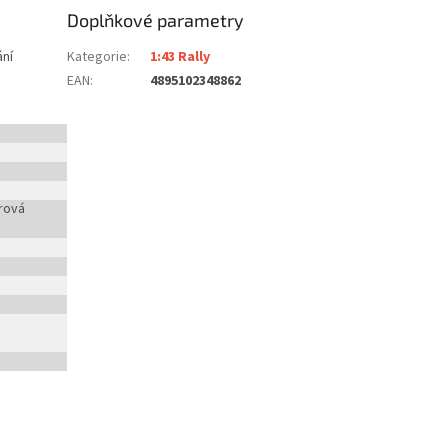
Doplňkové parametry
ání
Kategorie
:
1:43 Rally
EAN
:
4895102348862
rová