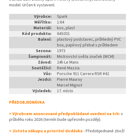
model. Určen k vystavení.
Výrobce:
Spark
Měřítko:
1:64
Materiál:
kov, plast
Kód produktu:
64S031
Balení:
plastový podstavec, průhledný PVC
box, papírový přebal s průhledem
Sezona:
1973
Šampionát:
Mistrovství světa značek (WCM)
Závod:
24h Le Mans
Soutěžící:
René Mazzia
Vůz:
Porsche 911 Carrera RSR #42
Jezdci:
Pierre Mauroy
Marcel Mignot
Výsledek:
17. místo
PŘEDOBJEDNÁVKA
> Výrobcem anoncované předpokládané uvedení na trh:
v
průběhu roku 2026 (termín bude upřesněn později).
> Jistota nákupu a prioritní dodávka
- Předobjednané zboží