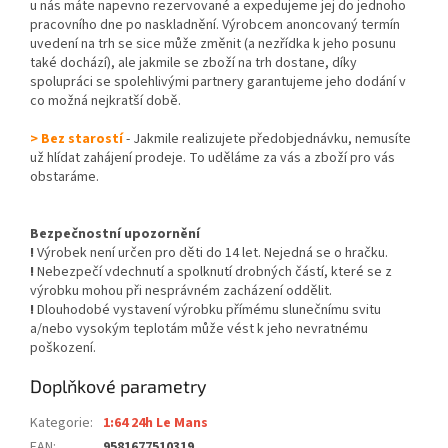
u nás máte napevno rezervované a expedujeme jej do jednoho
pracovního dne po naskladnění. Výrobcem anoncovaný termín
uvedení na trh se sice může změnit (a nezřídka k jeho posunu
také dochází), ale jakmile se zboží na trh dostane, díky
spolupráci se spolehlivými partnery garantujeme jeho dodání v
co možná nejkratší době.
> Bez starostí
- Jakmile realizujete předobjednávku, nemusíte
už hlídat zahájení prodeje. To uděláme za vás a zboží pro vás
obstaráme.
Bezpečnostní upozornění
!
Výrobek není určen pro děti do 14 let. Nejedná se o hračku.
!
Nebezpečí vdechnutí a spolknutí drobných částí, které se z
výrobku mohou při nesprávném zacházení oddělit.
!
Dlouhodobé vystavení výrobku přímému slunečnímu svitu
a/nebo vysokým teplotám může vést k jeho nevratnému
poškození.
Doplňkové parametry
Kategorie
:
1:64 24h Le Mans
EAN
:
9581677510319