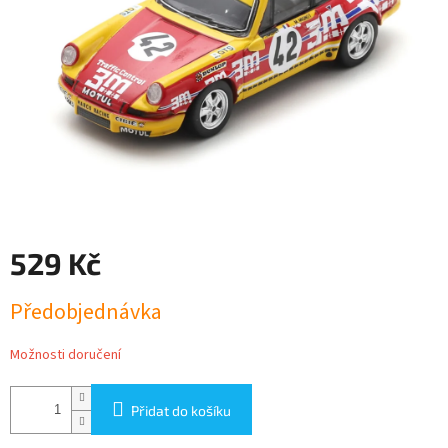
529 Kč
Měrná
Předobjednávka
cena:
Možnosti doručení
Přidat do košíku