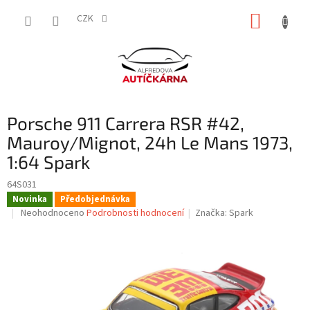
Přejít
NÁKUP
na
CZK
obsah
KOŠÍK
Porsche 911 Carrera RSR #42,
Mauroy/Mignot, 24h Le Mans 1973,
1:64 Spark
64S031
Novinka
Předobjednávka
Průměrné
Neohodnoceno
Podrobnosti hodnocení
Značka:
Spark
hodnocení
produktu
je
0,0
z
5
hvězdiček.