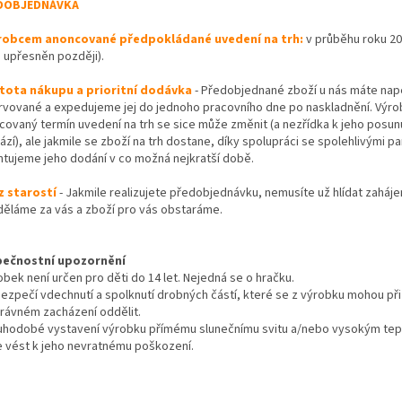
DOBJEDNÁVKA
robcem anoncované předpokládané uvedení na trh:
v průběhu roku 20
 upřesněn později).
stota nákupu a prioritní dodávka
- Předobjednané zboží u nás máte na
rvované a expedujeme jej do jednoho pracovního dne po naskladnění. Výr
covaný termín uvedení na trh se sice může změnit (a nezřídka k jeho posun
zí), ale jakmile se zboží na trh dostane, díky spolupráci se spolehlivými p
ntujeme jeho dodání v co možná nejkratší době.
z starostí
- Jakmile realizujete předobjednávku, nemusíte už hlídat zaháje
děláme za vás a zboží pro vás obstaráme.
ečnostní upozornění
bek není určen pro děti do 14 let. Nejedná se o hračku.
zpečí vdechnutí a spolknutí drobných částí, které se z výrobku mohou při
rávném zacházení oddělit.
uhodobé vystavení výrobku přímému slunečnímu svitu a/nebo vysokým te
 vést k jeho nevratnému poškození.