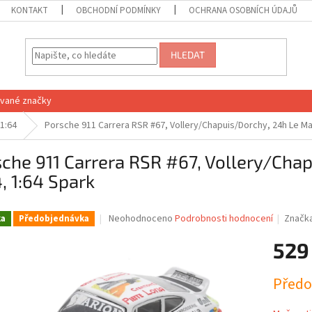
KONTAKT
OBCHODNÍ PODMÍNKY
OCHRANA OSOBNÍCH ÚDAJŮ
HLEDAT
vané značky
1:64
Porsche 911 Carrera RSR #67, Vollery/Chapuis/Dorchy, 24h Le Ma
che 911 Carrera RSR #67, Vollery/Cha
, 1:64 Spark
Průměrné
Neohodnoceno
Podrobnosti hodnocení
Značk
ka
Předobjednávka
hodnocení
produktu
529
je
0,0
Měrná
Předo
z
cena:
5
hvězdiček.