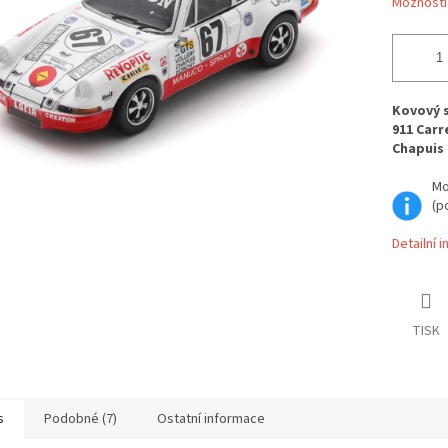
Možnosti
Kovový 
911 Carre
Chapuis 
Mo
(p
Detailní 
TISK
s
Podobné (7)
Ostatní informace