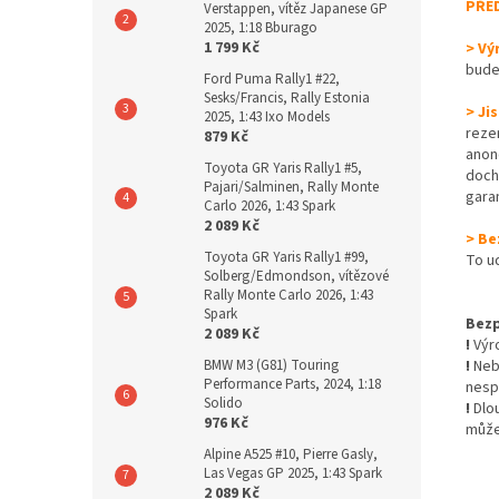
PŘE
Verstappen, vítěz Japanese GP
2025, 1:18 Bburago
1 799 Kč
> Vý
bude
Ford Puma Rally1 #22,
Sesks/Francis, Rally Estonia
> Ji
2025, 1:43 Ixo Models
reze
879 Kč
anon
Toyota GR Yaris Rally1 #5,
dochá
Pajari/Salminen, Rally Monte
gara
Carlo 2026, 1:43 Spark
2 089 Kč
> Be
Toyota GR Yaris Rally1 #99,
To u
Solberg/Edmondson, vítězové
Rally Monte Carlo 2026, 1:43
Spark
Bezp
2 089 Kč
!
Výro
BMW M3 (G81) Touring
!
Nebe
Performance Parts, 2024, 1:18
nesp
Solido
!
Dlo
976 Kč
může
Alpine A525 #10, Pierre Gasly,
Las Vegas GP 2025, 1:43 Spark
2 089 Kč