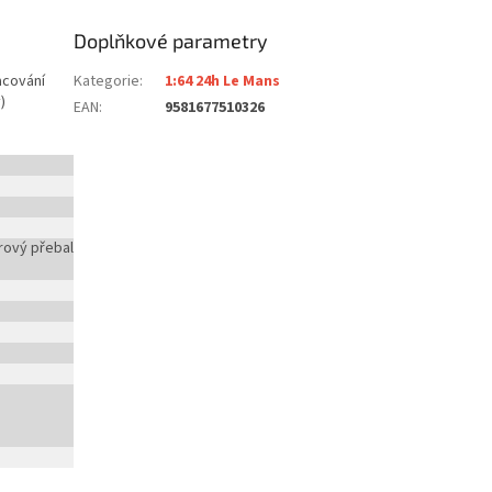
Doplňkové parametry
acování
Kategorie
:
1:64 24h Le Mans
)
EAN
:
9581677510326
rový přebal