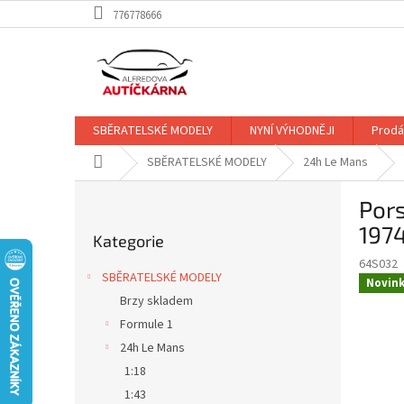
Přejít
776778666
na
obsah
SBĚRATELSKÉ MODELY
NYNÍ VÝHODNĚJI
Prodá
Domů
SBĚRATELSKÉ MODELY
24h Le Mans
P
Pors
o
Přeskočit
s
1974
Kategorie
kategorie
t
64S032
r
SBĚRATELSKÉ MODELY
Novin
a
Brzy skladem
n
Formule 1
n
í
24h Le Mans
p
1:18
a
1:43