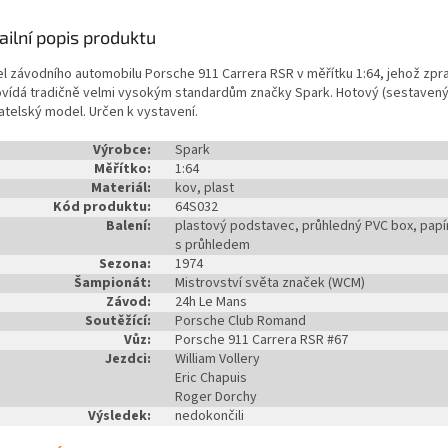
ailní popis produktu
l závodního automobilu Porsche 911 Carrera RSR v měřítku 1:64, jehož zpr
vídá tradičně velmi vysokým standardům značky Spark. Hotový (sestavený
atelský model. Určen k vystavení.
Výrobce:
Spark
Měřítko:
1:64
Materiál:
kov, plast
Kód produktu:
64S032
Balení:
plastový podstavec, průhledný PVC box, papí
s průhledem
Sezona:
1974
Šampionát:
Mistrovství světa značek (WCM)
Závod:
24h Le Mans
Soutěžící:
Porsche Club Romand
Vůz:
Porsche 911 Carrera RSR #67
Jezdci:
William Vollery
Eric Chapuis
Roger Dorchy
Výsledek:
nedokončili