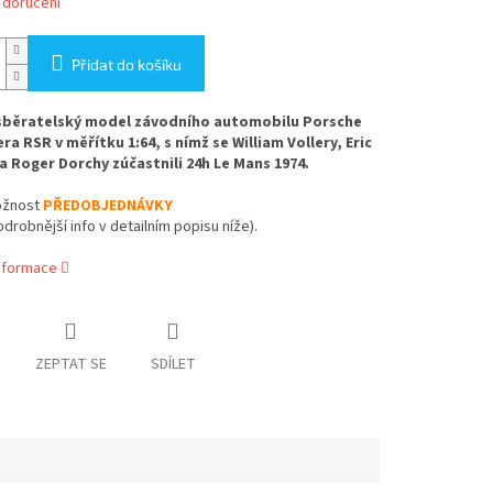
 doručení
Přidat do košíku
sběratelský model závodního automobilu Porsche
ra RSR v měřítku 1:64, s nímž se William Vollery, Eric
a Roger Dorchy zúčastnili 24h Le Mans 1974.
žnost
PŘEDOBJEDNÁVKY
odrobnější info v detailním popisu níže).
informace
ZEPTAT SE
SDÍLET