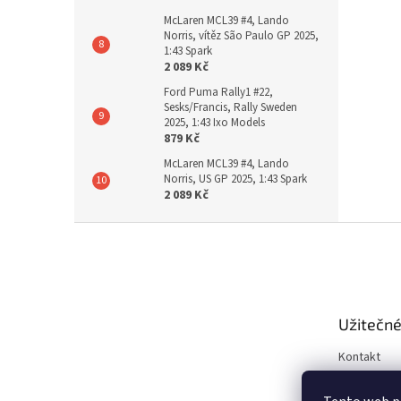
McLaren MCL39 #4, Lando
Norris, vítěz São Paulo GP 2025,
1:43 Spark
2 089 Kč
Ford Puma Rally1 #22,
Sesks/Francis, Rally Sweden
2025, 1:43 Ixo Models
879 Kč
McLaren MCL39 #4, Lando
Norris, US GP 2025, 1:43 Spark
2 089 Kč
Z
á
p
a
t
Užitečné
í
Kontakt
Obchodní 