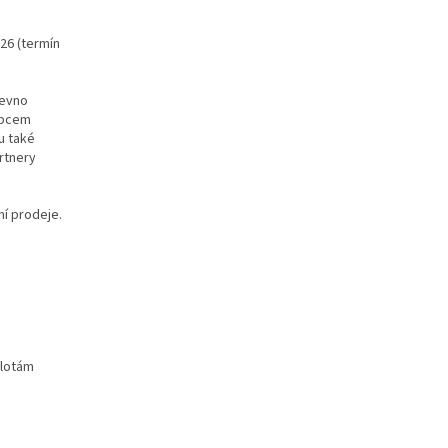
26 (termín
pevno
obcem
u také
artnery
ní prodeje.
plotám