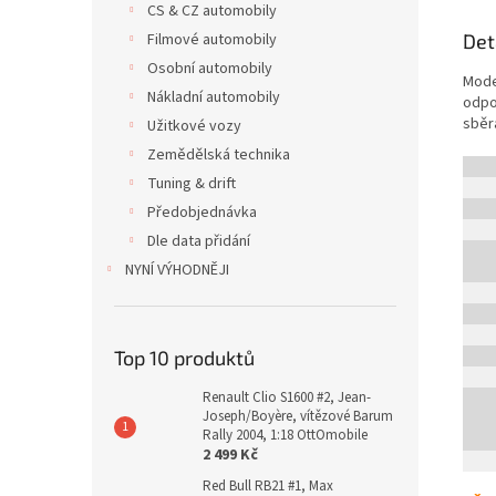
CS & CZ automobily
Filmové automobily
Det
Osobní automobily
Mode
Nákladní automobily
odpo
sběr
Užitkové vozy
Zemědělská technika
Tuning & drift
Předobjednávka
Dle data přidání
NYNÍ VÝHODNĚJI
Top 10 produktů
Renault Clio S1600 #2, Jean-
Joseph/Boyère, vítězové Barum
Rally 2004, 1:18 OttOmobile
2 499 Kč
Red Bull RB21 #1, Max