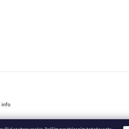
 info
podmínky