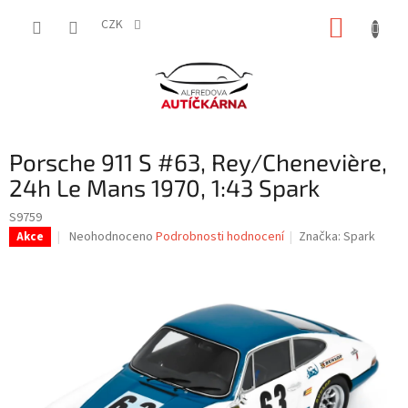
Přejít
NÁKUP
na
CZK
obsah
KOŠÍK
Porsche 911 S #63, Rey/Chenevière,
24h Le Mans 1970, 1:43 Spark
S9759
Průměrné
Neohodnoceno
Podrobnosti hodnocení
Značka:
Spark
Akce
hodnocení
produktu
je
0,0
z
5
hvězdiček.