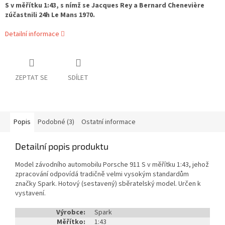
S v měřítku 1:43, s nímž se Jacques Rey a Bernard Chenevière
zúčastnili 24h Le Mans 1970.
Detailní informace
ZEPTAT SE
SDÍLET
Popis
Podobné (3)
Ostatní informace
Detailní popis produktu
Model závodního automobilu Porsche 911 S v měřítku 1:43, jehož
zpracování odpovídá tradičně velmi vysokým standardům
značky Spark. Hotový (sestavený) sběratelský model. Určen k
vystavení.
Výrobce:
Spark
Měřítko:
1:43