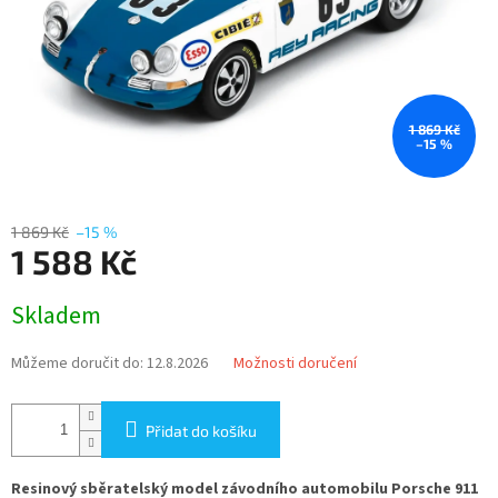
1 869 Kč
–15 %
1 869 Kč
–15 %
1 588 Kč
Měrná
Skladem
cena:
Můžeme doručit do:
12.8.2026
Možnosti doručení
Přidat do košíku
Resinový sběratelský model závodního automobilu Porsche 911