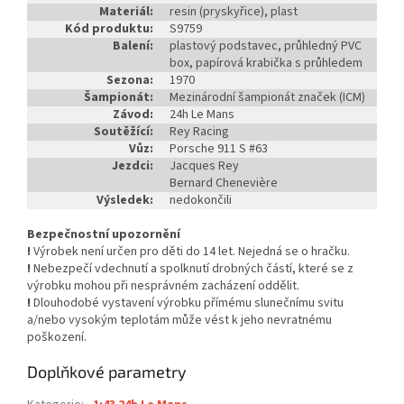
Materiál:
resin (pryskyřice), plast
Kód produktu:
S9759
Balení:
plastový podstavec, průhledný PVC
box, papírová krabička s průhledem
Sezona:
1970
Šampionát:
Mezinárodní šampionát značek (ICM)
Závod:
24h Le Mans
Soutěžící:
Rey Racing
Vůz:
Porsche 911 S #63
Jezdci:
Jacques Rey
Bernard Chenevière
Výsledek:
nedokončili
Bezpečnostní upozornění
!
Výrobek není určen pro děti do 14 let. Nejedná se o hračku.
!
Nebezpečí vdechnutí a spolknutí drobných částí, které se z
výrobku mohou při nesprávném zacházení oddělit.
!
Dlouhodobé vystavení výrobku přímému slunečnímu svitu
a/nebo vysokým teplotám může vést k jeho nevratnému
poškození.
Doplňkové parametry