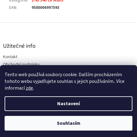
Kategorie
:
1:43 24h Le Mans
EAN
:
9580006997593
Z
á
p
a
Užitečné info
t
Kontakt
í
Obchodní podmínky
Ochrana osobních údajů
Tento web používá soubory cookie. Dalším procházením
tohoto webu vyjadřujete souhlas s jejich používáním.. Více
informací
zde
.
Vytvořil Shoptet
Nastavení
Copyright 2026
ALFREDOVA AUTÍČKÁRNA
. Všechna práva
Souhlasím
vyhrazena.